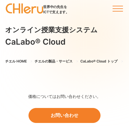
世界中の先生を
ICTで支えます。
オンライン授業支援システム
CaLabo®︎ Cloud
チエル HOME
チエルの製品・サービス
CaLabo®︎ Cloud トップ
価
価格についてはお問い合わせください。
お問い合わせ