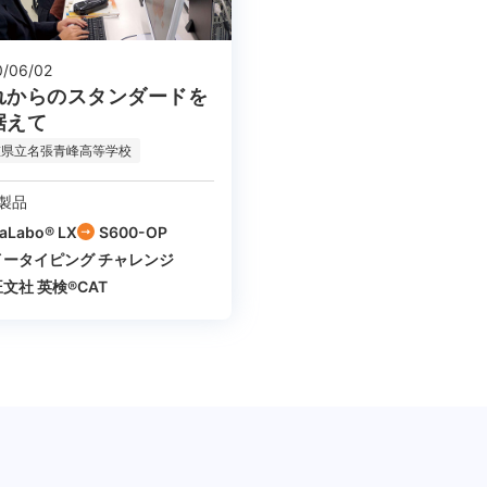
0/06/02
れからのスタンダードを
据えて
重県立名張青峰高等学校
製品
aLabo® LX
S600-OP
イータイピング チャレンジ
文社 英検®CAT