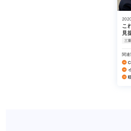
202
こ
見
三
関連
C
旺