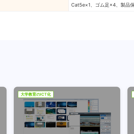
Cat5e×1、ゴム足×4、製品
大学教育のICT化