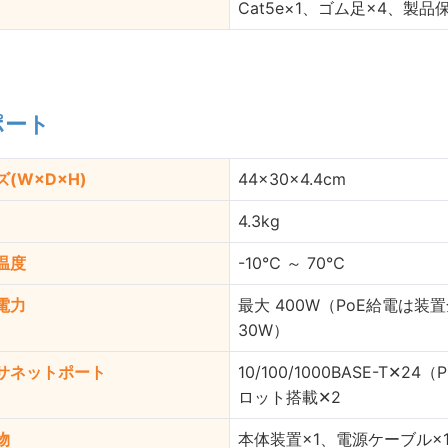
Cat5e×1、ゴム足×4、製品
ポート
(W×D×H)
44×30×4.4cm
4.3kg
温度
-10℃ ～ 70℃
電力
最大 400W（PoE給電は装
30W）
サネットポート
10/100/1000BASE-T✕24（
ロット搭載✕2
物
本体装置×1、電源ケーブル×