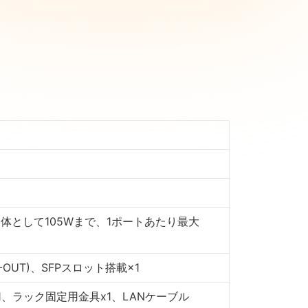
置全体として105Wまで、1ポートあたり最大
PoE-OUT)、SFPスロット搭載×1
1、ラック固定用金具x1、LANケーブル