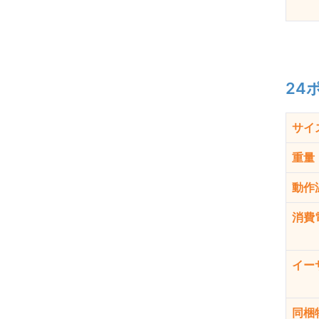
24
サイズ
重量
動作
消費
イー
同梱