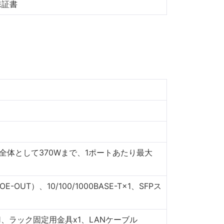
保証書
置全体として370Wまで、1ポートあたり最大
POE-OUT）、10/100/1000BASE-T×1、SFPス
1、ラック固定用金具x1、LANケーブル