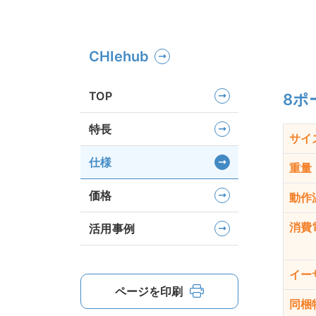
CHIehub
TOP
8ポ
特長
サイズ
仕様
重量
価格
動作
消費
活用事例
イー
ページを印刷
同梱