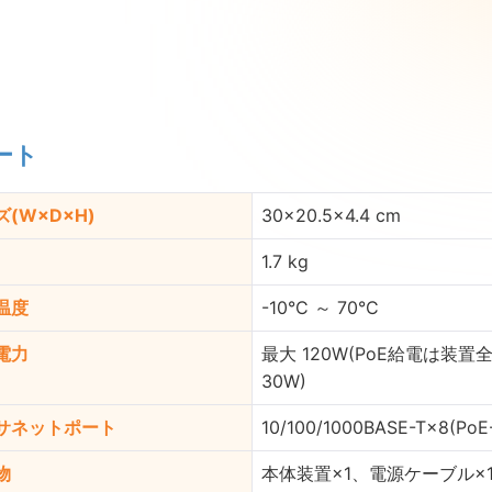
ート
(W×D×H)
30×20.5×4.4 cm
1.7 kg
温度
-10°C ～ 70°C
電力
最大 120W(PoE給電は装
30W)
サネットポート
10/100/1000BASE-T×8(
物
本体装置×1、電源ケーブル×