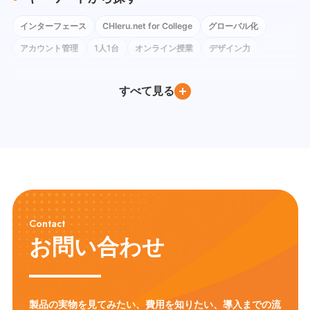
インターフェース
CHIeru.net for College
グローバル化
アカウント管理
1人1台
オンライン授業
デザイン力
コロナ禍
ネットワーク環境
Instagram
Google Classroom
すべて見る
BYOD
Windows
iPad
Google Workspace for Education
Google フォーム
社会科
Google Meet
ChromeOS Flex
Google Chat
教育委員会訪問
Google ドキュメント
PC教室
Youtube
Moodle
Excel
デバイス管理
QRコードログイン
教育DX
教員養成
Gemini
Canva
教員研修
CALL教室
英語教育
ICT環境
情報リテラシー
プログラミング教育
Contact
モジュール学習
タブレット
フラッシュ型教材
英語学習
お問い合わせ
アクティブ・ラーニング
ICT
セキュリティ対策
Chromebook
LMS
CHUKYO MaNaBo
ICT活用
GIGAスクール構想
製品の実物を見てみたい、費用を知りたい、導入までの流