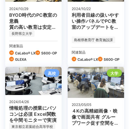
2024/10/29
2024/10/22
BYOD時代のPC教室の
利用者目線の扱いやす
意義
い操作パネルでPC教
質の高い教育は安定的
室のアップデートを推
な環境から
進
長野県立大学
島根県教育庁 教育施設課
関連製品
関連製品
CaLabo® LX
S600-OP
GLEXA
CaLabo® LX
S600-OP
高校
大学
2024/04/26
2023/05/05
情報処理の授業にパソ
４Kの高精細画像・映
コンは必須 Excel関数
像で画面共有 グルー
を中間モニターで実演
プワーク促す空間を構
東京都立若葉総合高等学校