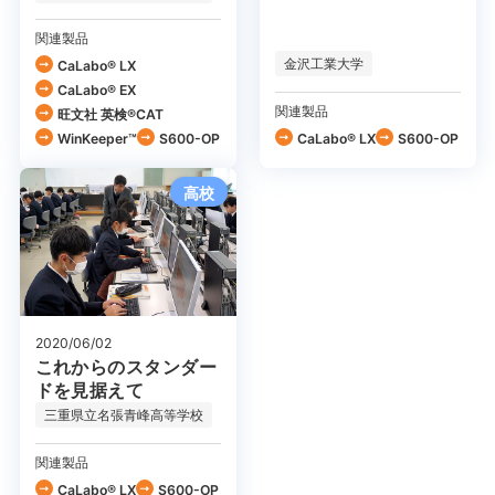
築
関連製品
金沢工業大学
CaLabo® LX
CaLabo® EX
関連製品
旺文社 英検®CAT
WinKeeper™
S600-OP
CaLabo® LX
S600-OP
高校
2020/06/02
これからのスタンダー
ドを見据えて
三重県立名張青峰高等学校
関連製品
CaLabo® LX
S600-OP