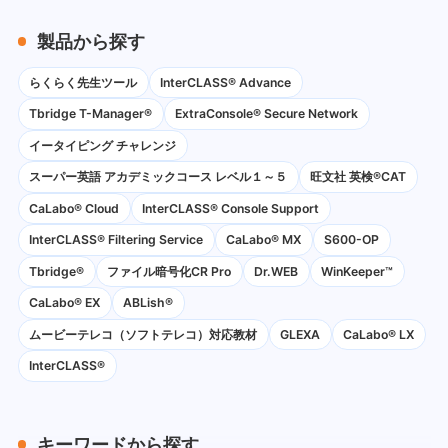
製品から探す
らくらく先生ツール
InterCLASS® Advance
Tbridge T-Manager®
ExtraConsole® Secure Network
イータイピング チャレンジ
スーパー英語 アカデミックコース レベル１～５
旺文社 英検®CAT
CaLabo®︎ Cloud
InterCLASS®︎ Console Support
InterCLASS®︎ Filtering Service
CaLabo® MX
S600-OP
Tbridge®
ファイル暗号化CR Pro
Dr.WEB
WinKeeper™
CaLabo® EX
ABLish®
ムービーテレコ（ソフトテレコ）対応教材
GLEXA
CaLabo® LX
InterCLASS®
キーワードから探す