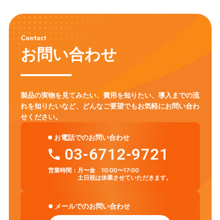
教育DX
教員養成
Gemini
Canva
教員研修
CALL教室
英語教育
ICT環境
情報リテラシー
プログラミング教育
Contact
モジュール学習
タブレット
フラッシュ型教材
英語学習
お問い合わせ
アクティブ・ラーニング
ICT
セキュリティ対策
Chromebook
LMS
CHUKYO MaNaBo
ICT活用
GIGAスクール構想
製品の実物を見てみたい、費用を知りたい、導入までの流
れを知りたいなど、
どんなご要望でもお気軽にお問い合わ
せください。
お電話でのお問い合わせ
03-6712-9721
営業時間：
月〜金 10:00〜17:00
土日祝は休業させていただきます。
メールでのお問い合わせ