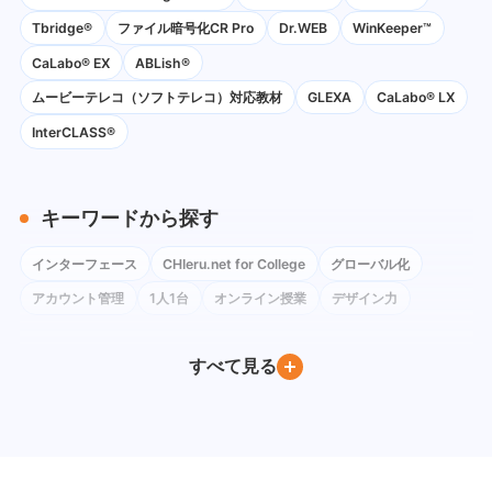
Tbridge®
ファイル暗号化CR Pro
Dr.WEB
WinKeeper™
CaLabo® EX
ABLish®
ムービーテレコ（ソフトテレコ）対応教材
GLEXA
CaLabo® LX
InterCLASS®
キーワードから探す
インターフェース
CHIeru.net for College
グローバル化
アカウント管理
1人1台
オンライン授業
デザイン力
コロナ禍
ネットワーク環境
Instagram
Google Classroom
すべて見る
BYOD
Windows
iPad
Google Workspace for Education
Google フォーム
社会科
Google Meet
ChromeOS Flex
Google Chat
教育委員会訪問
Google ドキュメント
PC教室
Youtube
Moodle
Excel
デバイス管理
QRコードログイン