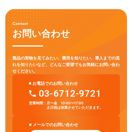
教育DX
教員養成
Gemini
Canva
教員研修
CALL教室
英語教育
ICT環境
情報リテラシー
プログラミング教育
Contact
モジュール学習
タブレット
フラッシュ型教材
英語学習
お問い合わせ
アクティブ・ラーニング
ICT
セキュリティ対策
Chromebook
LMS
CHUKYO MaNaBo
ICT活用
GIGAスクール構想
製品の実物を見てみたい、費用を知りたい、導入までの流
れを知りたいなど、
どんなご要望でもお気軽にお問い合わ
せください。
お電話でのお問い合わせ
03-6712-9721
営業時間：
月〜金 10:00〜17:00
土日祝は休業させていただきます。
メールでのお問い合わせ