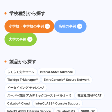
学校種別から探す
小学校・中学校の事例
高校の事例
大学の事例
製品から探す
らくらく先生ツール
InterCLASS® Advance
Tbridge T-Manager®
ExtraConsole® Secure Network
イータイピング チャレンジ
スーパー英語 アカデミックコース レベル１～５
旺文社 英検®CAT
CaLabo®︎ Cloud
InterCLASS®︎ Console Support
InterCLASS®︎ Filtering Service
CaLabo® MX
S600-OP