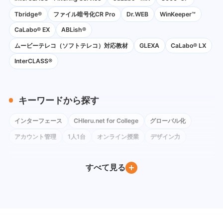
Tbridge®
ファイル暗号化CR Pro
Dr.WEB
WinKeeper™
CaLabo® EX
ABLish®
ムービーテレコ（ソフトテレコ）対応教材
GLEXA
CaLabo® LX
InterCLASS®
キーワードから探す
インターフェース
CHIeru.net for College
グローバル化
アカウント管理
1人1台
オンライン授業
デザイン力
コロナ禍
ネットワーク環境
Instagram
Google Classroom
すべて見る
BYOD
Windows
iPad
Google Workspace for Education
Google フォーム
社会科
Google Meet
ChromeOS Flex
Google Chat
教育委員会訪問
Google ドキュメント
PC教室
Youtube
Moodle
Excel
デバイス管理
QRコードログイン