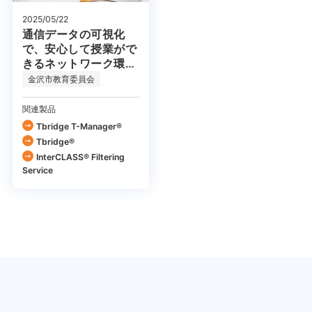
2025/05/22
通信データの可視化
で、安心して授業がで
きるネットワーク環境
を実現
金沢市教育委員会
関連製品
Tbridge T-Manager®
Tbridge®
InterCLASS®︎ Filtering
Service