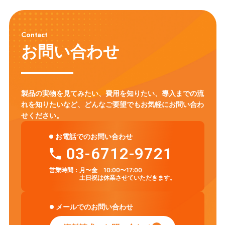
教育DX
教員養成
Gemini
Canva
教員研修
CALL教室
英語教育
ICT環境
情報リテラシー
プログラミング教育
Contact
モジュール学習
タブレット
フラッシュ型教材
英語学習
お問い合わせ
アクティブ・ラーニング
ICT
セキュリティ対策
Chromebook
LMS
CHUKYO MaNaBo
ICT活用
GIGAスクール構想
製品の実物を見てみたい、費用を知りたい、導入までの流
れを知りたいなど、
どんなご要望でもお気軽にお問い合わ
せください。
お電話でのお問い合わせ
03-6712-9721
営業時間：
月〜金 10:00〜17:00
土日祝は休業させていただきます。
メールでのお問い合わせ