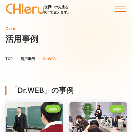
世界中の先生を
ICTで支えます。
Case
活用事例
TOP
活用事例
Dr.WEB
「Dr.WEB」の事例
大学
大学