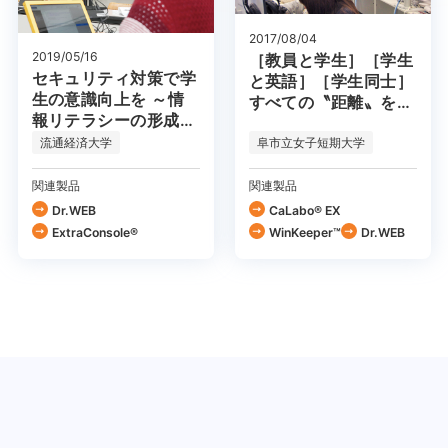
2017/08/04
2019/05/16
［教員と学生］［学生
セキュリティ対策で学
と英語］［学生同士］
生の意識向上を ～情
すべての〝距離〟を近
報リテラシーの形成を
づける『CaLabo
目指して～
EX』
流通経済大学
阜市立女子短期大学
関連製品
関連製品
Dr.WEB
CaLabo® EX
ExtraConsole®
WinKeeper™
Dr.WEB