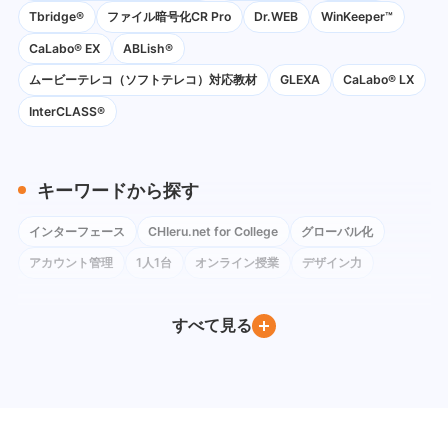
Tbridge®
ファイル暗号化CR Pro
Dr.WEB
WinKeeper™
CaLabo® EX
ABLish®
ムービーテレコ（ソフトテレコ）対応教材
GLEXA
CaLabo® LX
InterCLASS®
キーワードから探す
インターフェース
CHIeru.net for College
グローバル化
アカウント管理
1人1台
オンライン授業
デザイン力
コロナ禍
ネットワーク環境
Instagram
Google Classroom
すべて見る
BYOD
Windows
iPad
Google Workspace for Education
Google フォーム
社会科
Google Meet
ChromeOS Flex
Google Chat
教育委員会訪問
Google ドキュメント
PC教室
Youtube
Moodle
Excel
デバイス管理
QRコードログイン