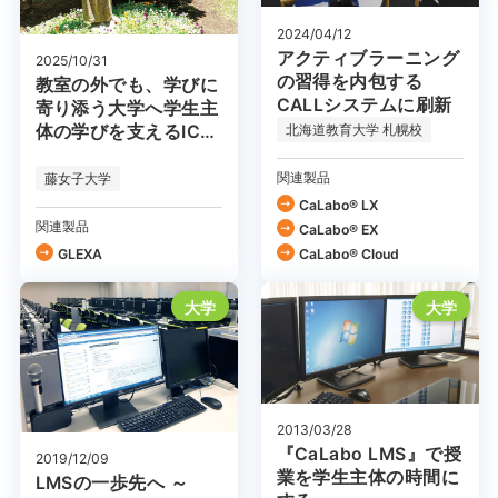
2024/04/12
アクティブラーニング
2025/10/31
の習得を内包する
教室の外でも、学びに
CALLシステムに刷新
寄り添う大学へ学生主
北海道教育大学 札幌校
体の学びを支えるICT
環境
関連製品
藤女子大学
CaLabo® LX
関連製品
CaLabo® EX
GLEXA
CaLabo®︎ Cloud
大学
大学
2013/03/28
『CaLabo LMS』で授
2019/12/09
業を学生主体の時間に
LMSの一歩先へ ～