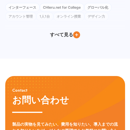
インターフェース
CHIeru.net for College
グローバル化
アカウント管理
1人1台
オンライン授業
デザイン力
コロナ禍
ネットワーク環境
Instagram
Google Classroom
すべて見る
BYOD
Windows
iPad
Google Workspace for Education
Google フォーム
社会科
Google Meet
ChromeOS Flex
Google Chat
教育委員会訪問
Google ドキュメント
PC教室
Youtube
Moodle
Excel
デバイス管理
QRコードログイン
教育DX
教員養成
Gemini
Canva
教員研修
CALL教室
英語教育
ICT環境
情報リテラシー
プログラミング教育
Contact
モジュール学習
タブレット
フラッシュ型教材
英語学習
お問い合わせ
アクティブ・ラーニング
ICT
セキュリティ対策
Chromebook
LMS
CHUKYO MaNaBo
ICT活用
GIGAスクール構想
製品の実物を見てみたい、費用を知りたい、導入までの流