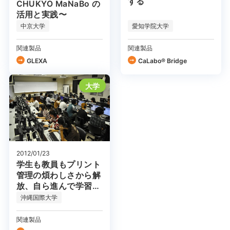
する
CHUKYO MaNaBo の
活用と実践〜
中京大学
愛知学院大学
関連製品
関連製品
GLEXA
CaLabo® Bridge
大学
2012/01/23
学生も教員もプリント
管理の煩わしさから解
放、自ら進んで学習に
取り組む姿勢も
沖縄国際大学
関連製品