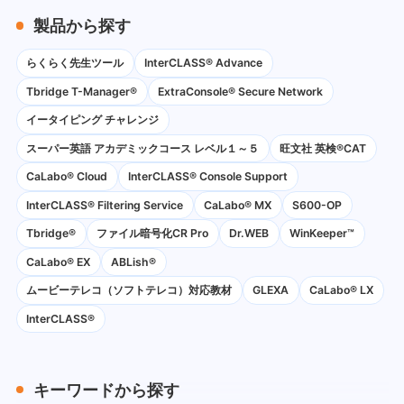
製品から探す
らくらく先生ツール
InterCLASS® Advance
Tbridge T-Manager®
ExtraConsole® Secure Network
イータイピング チャレンジ
スーパー英語 アカデミックコース レベル１～５
旺文社 英検®CAT
CaLabo®︎ Cloud
InterCLASS®︎ Console Support
InterCLASS®︎ Filtering Service
CaLabo® MX
S600-OP
Tbridge®
ファイル暗号化CR Pro
Dr.WEB
WinKeeper™
CaLabo® EX
ABLish®
ムービーテレコ（ソフトテレコ）対応教材
GLEXA
CaLabo® LX
InterCLASS®
キーワードから探す