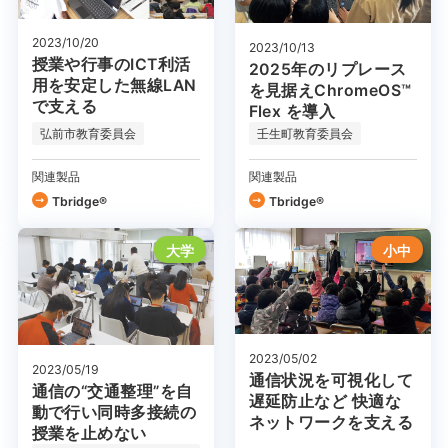
2023/10/20
2023/10/13
授業や行事のICT利活
2025年のリプレース
用を安定した無線LAN
を見据えChromeOS™
で支える
Flex を導入
弘前市教育委員会
壬生町教育委員会
関連製品
関連製品
Tbridge®
Tbridge®
大学
小中
2023/05/02
2023/05/19
通信状況を可視化して
通信の“交通整理”を自
遅延防止など 快適な
動で行い同時多接続の
ネットワークを支える
授業を止めない