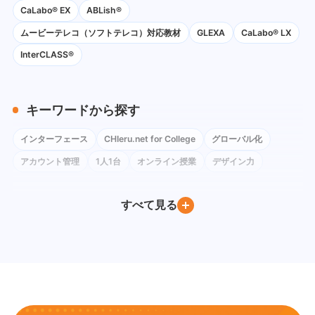
CaLabo® EX
ABLish®
ムービーテレコ（ソフトテレコ）対応教材
GLEXA
CaLabo® LX
InterCLASS®
キーワードから探す
インターフェース
CHIeru.net for College
グローバル化
アカウント管理
1人1台
オンライン授業
デザイン力
コロナ禍
ネットワーク環境
Instagram
Google Classroom
すべて見る
BYOD
Windows
iPad
Google Workspace for Education
Google フォーム
社会科
Google Meet
ChromeOS Flex
Google Chat
教育委員会訪問
Google ドキュメント
PC教室
Youtube
Moodle
Excel
デバイス管理
QRコードログイン
教育DX
教員養成
Gemini
Canva
教員研修
CALL教室