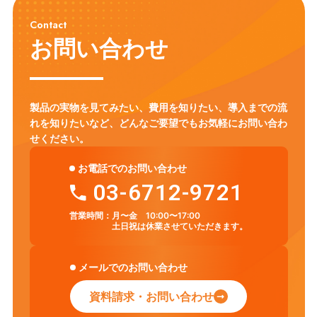
英語教育
ICT環境
情報リテラシー
プログラミング教育
Contact
モジュール学習
タブレット
フラッシュ型教材
英語学習
お問い合わせ
アクティブ・ラーニング
ICT
セキュリティ対策
Chromebook
LMS
CHUKYO MaNaBo
ICT活用
GIGAスクール構想
製品の実物を見てみたい、費用を知りたい、導入までの流
れを知りたいなど、
どんなご要望でもお気軽にお問い合わ
せください。
お電話でのお問い合わせ
03-6712-9721
営業時間：
月〜金 10:00〜17:00
土日祝は休業させていただきます。
メールでのお問い合わせ
資料請求・お問い合わせ