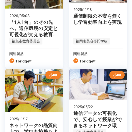
2025/11/18
通信制限の不安を無く
2026/05/08
「1人1台」のその先
し学習効率向上を実現
へ。通信環境の安定と
可視化が支える教育
DX
福島市教育委員会
福岡南美容専門学校
関連製品
関連製品
Tbridge®
Tbridge®
小中
小中
2025/05/22
通信データの可視化
で、安心して授業がで
2025/11/17
ネットワークの品質向
きるネットワーク環境
上で、学びも校務もよ
を実現