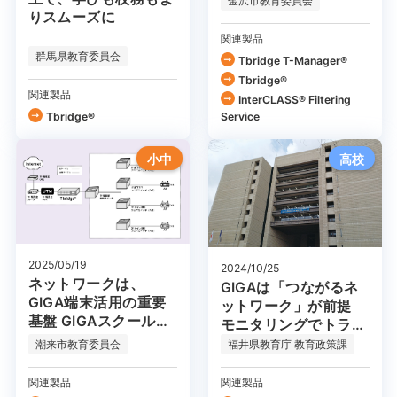
金沢市教育委員会
りスムーズに
関連製品
群馬県教育委員会
Tbridge T-Manager®
Tbridge®
関連製品
InterCLASS®︎ Filtering
Tbridge®
Service
小中
高校
2025/05/19
2024/10/25
ネットワークは、
GIGAは「つながるネ
GIGA端末活用の重要
ットワーク」が前提
基盤 GIGAスクール構
モニタリングでトラブ
想第二期で、その重要
ル原因を特定する
潮来市教育委員会
福井県教育庁 教育政策課
性は更に高まる
関連製品
関連製品