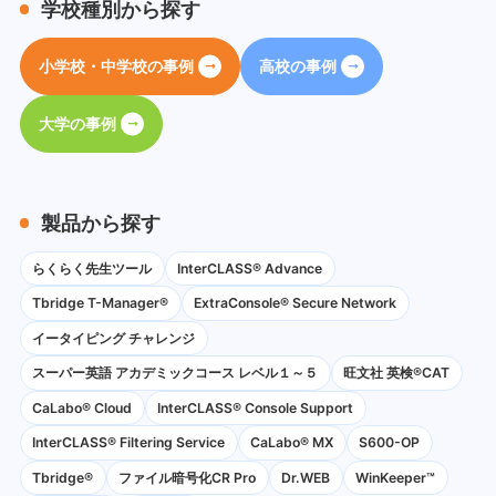
学校種別から探す
小学校・中学校の事例
高校の事例
大学の事例
製品から探す
らくらく先生ツール
InterCLASS® Advance
Tbridge T-Manager®
ExtraConsole® Secure Network
イータイピング チャレンジ
スーパー英語 アカデミックコース レベル１～５
旺文社 英検®CAT
CaLabo®︎ Cloud
InterCLASS®︎ Console Support
InterCLASS®︎ Filtering Service
CaLabo® MX
S600-OP
Tbridge®
ファイル暗号化CR Pro
Dr.WEB
WinKeeper™