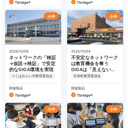
Tbridge®
Tbridge®
小中
小中
2024/10/08
2024/10/04
ネットワークの「検証
不安定なネットワーク
→仮説→検証」で安定
は教育機会を奪う
的なGIGA環境を実現
GIGAは「見えないと
ころ」が大事
つくばみらい市教育委員会
玖珠町教育委員会
関連製品
関連製品
Tbridge®
Tbridge®
小中
小中