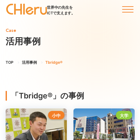
世界中の先生を
ICTで支えます。
Case
活用事例
TOP
活用事例
Tbridge®
「Tbridge®」の事例
小中
大学