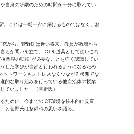
間や自身の研鑽のための時間が十分に取れてい
”。これは一朝一夕に築けるものではなく、お
研究から、菅野氏は近い将来、教員が教壇から
自らが問いを立て、ICTを道具として使いこな
“授業観の転換”が必要なことを強く認識してい
こうした学びが自然と行われるようになるため
、ネットワークもストレスなくつながる状態でな
先進的な取り組みを行っている他自治体の授業
感じていました」（菅野氏）
ために、今までのICT環境を抜本的に見直
た」と菅野氏は整備時の思いを語る。