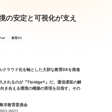
環境の安定と可視化が支え
iPad
教育DX
フルクラウド化を軸とした大胆な教育DXを推進
れるのが『Tbridge®︎』だ。通信遅延の解
に向き合える環境の構築の実現を目指す。その
島市教育委員会
960-8601