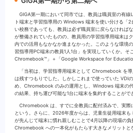
GIGA第一期から第二期へ
GIGA第一期において同市では、教員は職員室の有線
ト端末と学習指導用の Windows 端末を使い分ける
い校務であっても、教員は必ず職員室に戻らなければな
が整備されていたものの、教員用の学習指導用端末はク
内での活用もなかなか進まなかった。このような環境
習指導用PC端末の教員1人1台」を実現していくか。そこ
Chromebook™」＋「Google Workspace for Edu
「当初は、学習指導用端末として Chromebook 
は残すつもりでした。しかしこれまで使っていた VDI
め、Chromebook のみの運用とし、Windows 端末の
の結果、持ち運び可能な1台に端末を集約することがで
Chromebook は、すでに全教員に配付済みで、
という。さらに、2026年度からは、児童生徒用端末も iPa
が先んじて端末に慣れ親しむことで4月以降の現場の負
Chromebook への一本化がもたらす大きなメリット