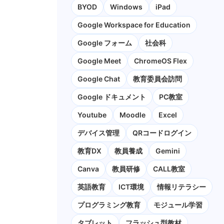
BYOD
Windows
iPad
Google Workspace for Education
Google フォーム
社会科
Google Meet
ChromeOS Flex
Google Chat
教育委員会訪問
Google ドキュメント
PC教室
Youtube
Moodle
Excel
デバイス管理
QRコードログイン
教育DX
教員養成
Gemini
Canva
教員研修
CALL教室
英語教育
ICT環境
情報リテラシー
プログラミング教育
モジュール学習
タブレット
フラッシュ型教材