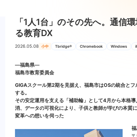
「1人1台」のその先へ。通信
る教育DX
2026.05.08
小中
Tbridge®
Chromebook
Windows
―福島県―
福島市教育委員会
GIGAスクール第2期を見据え、福島市はOSの統合と
する。
その安定運用を支える「補助輪」として4月から本格導入さ
消、データの可視化により、子供と教師が学びの本質
変革への想いを伺った
福
〒