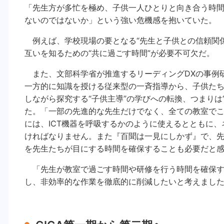
「先生方が多忙を極め、子供一人ひとりと向き合う時
ないのではないか」という強い危機感を抱いていた。
例えば、学校現場の要となる“先生と子供との信頼関係
互いを知るための“共に過ごす時間”が必要不可欠だ。
また、文部科学省が推進するリーディングDXの事例
一方的に知識を授ける従来型の一斉指導から、子供たち
しながら探究する“子供主導”の学びへの転換、つまりは
た。「一部の先進的な先生だけでなく、全ての教室で
には、ICT機器を呼吸するかのように使えるとともに
ければなりません。また『百聞は一見にしかず』で、
を先生たちが目にする時間を確保することも必要だと
「先生が教室で過ごす時間や研修を行う時間を確保する
し、非効率的な作業を徹底的に削減したいと考えまし