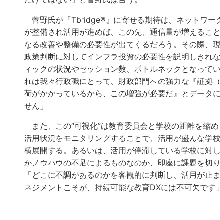
菅野氏が『Tbridge®』に寄せる期待は、ネットワー
が整備され活用が進めば、この先、通信量が増えるこ
なる改善や整備の必要性が出てくるだろう。その際、
政策判断に対してインフラ投資の必要性を説明しきれない
ィックの状況やセッション数、ボトルネックとなって
れは我々行政職にとって、財政部門への強力な『証拠
荷がかかっているから、この増強が必要だ』とデータ
せん」
また、この“可視化”は教育委員会と学校の距離を縮め
活用状況をモニタリングすることで、活用が盛んな学
横展開する。あるいは、活用が停滞している学校に対
かノウハウの不足によるものなのか、即座に課題を切
「どこに不調があるのかを客観的に判断し、活用が止
ネジメントこそが、持続可能な教育DXには不可欠です