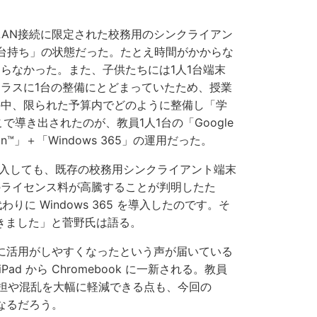
LAN接続に限定された校務用のシンクライアン
「2台持ち」の状態だった。たとえ時間がかからな
らなかった。また、子供たちには1人1台端末
ラスに1台の整備にとどまっていたため、授業
の中、限られた予算内でどのように整備し「学
で導き出されたのが、教員1人1台の「Google
cation™」＋「Windows 365」の運用だった。
を導入しても、既存の校務用シンクライアント端末
のライセンス料が高騰することが判明したた
代わりに Windows 365 を導入したのです。そ
きました」と菅野氏は語る。
実際に活用がしやすくなったという声が届いている
d から Chromebook に一新される。教員
担や混乱を大幅に軽減できる点も、今回の
となるだろう。