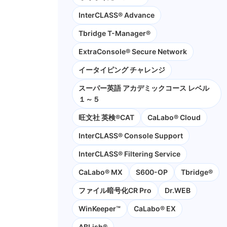
InterCLASS® Advance
Tbridge T-Manager®
ExtraConsole® Secure Network
イータイピング チャレンジ
スーパー英語 アカデミックコース レベル
１～５
旺文社 英検®CAT
CaLabo®︎ Cloud
InterCLASS®︎ Console Support
InterCLASS®︎ Filtering Service
CaLabo® MX
S600-OP
Tbridge®
ファイル暗号化CR Pro
Dr.WEB
WinKeeper™
CaLabo® EX
ABLish®