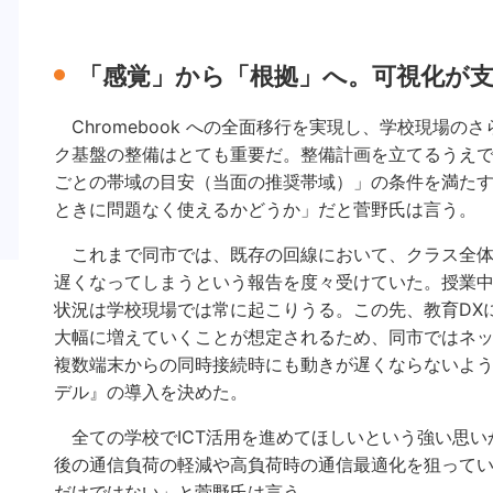
「感覚」から「根拠」へ。可視化が支
Chromebook への全面移行を実現し、学校現場の
ク基盤の整備はとても重要だ。整備計画を立てるうえ
ごとの帯域の目安（当面の推奨帯域）」の条件を満た
ときに問題なく使えるかどうか」だと菅野氏は言う。
これまで同市では、既存の回線において、クラス全体
遅くなってしまうという報告を度々受けていた。授業
状況は学校現場では常に起こりうる。この先、教育DXに
大幅に増えていくことが想定されるため、同市ではネ
複数端末からの同時接続時にも動きが遅くならないよう最適
デル』の導入を決めた。
全ての学校でICT活用を進めてほしいという強い思い
後の通信負荷の軽減や高負荷時の通信最適化を狙っている
だけではない」と菅野氏は言う。