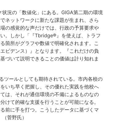
ク状況の「数値化」にある。GIGA第二期の環境
とでネットワークに新たな課題が生まれ、さら
現場の感覚的な声だけでは、行政の予算要求や
。しかし「『Tbridge®』を使えば、トラフ
いる箇所がグラフや数値で明確化されます。こ
（エビデンス）』となります。『これだけの負
に基づいて説明できることの価値は計り知れま
るツールとしても期待されている。市内各校の
校をいち早く把握し、その優れた実践を他校へ
しては、それが通信環境の不備によるものなの
り分けて的確な支援を行うことが可能になる。
まる前に手を打つ。こうしたデータに基づくマ
」（菅野氏）