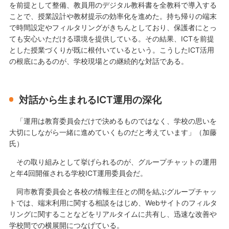
を前提として整備、教員用のデジタル教科書を全教科で導入する
ことで、授業設計や教材提示の効率化を進めた。持ち帰りの端末
で時間設定やフィルタリングがきちんとしており、保護者にとっ
ても安心いただける環境を提供している。その結果、ICTを前提
とした授業づくりが既に根付いているという。こうしたICT活用
の根底にあるのが、学校現場との継続的な対話である。
対話から生まれるICT運用の深化
「運用は教育委員会だけで決めるものではなく、学校の思いを
大切にしながら一緒に進めていくものだと考えています」（加藤
氏）
その取り組みとして挙げられるのが、グループチャットの運用
と年4回開催される学校ICT運用委員会だ。
同市教育委員会と各校の情報主任との間を結ぶグループチャッ
トでは、端末利用に関する相談をはじめ、Webサイトのフィルタ
リングに関することなどをリアルタイムに共有し、迅速な改善や
学校間での横展開につなげている。