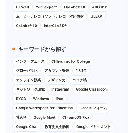
Dr.WEB
WinKeeper™
CaLabo® EX
ABLish®
ムービーテレコ（ソフトテレコ）対応教材
GLEXA
CaLabo® LX
InterCLASS®
キーワードから探す
インターフェース
CHIeru.net for College
グローバル化
アカウント管理
1人1台
オンライン授業
デザイン力
コロナ禍
ネットワーク環境
Instagram
Google Classroom
BYOD
Windows
iPad
Google Workspace for Education
Google フォーム
社会科
Google Meet
ChromeOS Flex
Google Chat
教育委員会訪問
Google ドキュメント