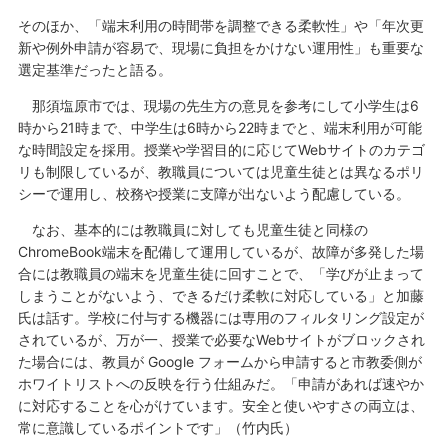
そのほか、「端末利用の時間帯を調整できる柔軟性」や「年次更
新や例外申請が容易で、現場に負担をかけない運用性」も重要な
選定基準だったと語る。
那須塩原市では、現場の先生方の意見を参考にして小学生は6
時から21時まで、中学生は6時から22時までと、端末利用が可能
な時間設定を採用。授業や学習目的に応じてWebサイトのカテゴ
リも制限しているが、教職員については児童生徒とは異なるポリ
シーで運用し、校務や授業に支障が出ないよう配慮している。
なお、基本的には教職員に対しても児童生徒と同様の
ChromeBook端末を配備して運用しているが、故障が多発した場
合には教職員の端末を児童生徒に回すことで、「学びが止まって
しまうことがないよう、できるだけ柔軟に対応している」と加藤
氏は話す。学校に付与する機器には専用のフィルタリング設定が
されているが、万が一、授業で必要なWebサイトがブロックされ
た場合には、教員が Google フォームから申請すると市教委側が
ホワイトリストへの反映を行う仕組みだ。「申請があれば速やか
に対応することを心がけています。安全と使いやすさの両立は、
常に意識しているポイントです」（竹内氏）