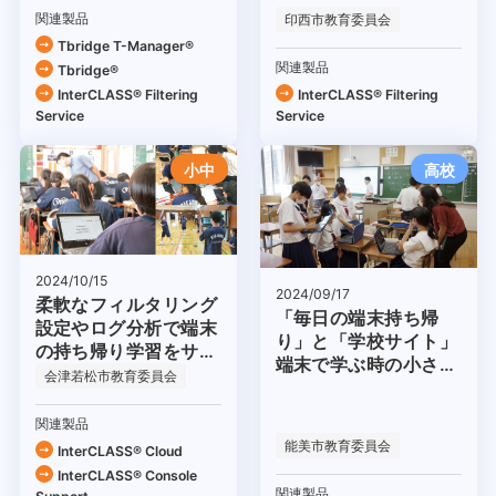
関連製品
印西市教育委員会
Tbridge T-Manager®
関連製品
Tbridge®
InterCLASS®︎ Filtering
InterCLASS®︎ Filtering
Service
Service
小中
高校
2024/10/15
2024/09/17
柔軟なフィルタリング
「毎日の端末持ち帰
設定やログ分析で端末
り」と「学校サイト」
の持ち帰り学習をサポ
端末で学ぶ時の小さな
ート
会津若松市教育委員会
失敗は学びの宝物
関連製品
能美市教育委員会
InterCLASS® Cloud
InterCLASS®︎ Console
関連製品