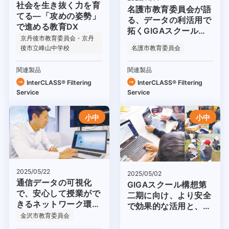
社会を生き抜く力を育
名護市教育委員会が語
てる―「攻めの姿勢」
る、データの利活用で
で進める教育DX
拓くGIGAスクール構
京丹後市教育委員会・京丹
想の未来
後市立峰山中学校
名護市教育委員会
関連製品
関連製品
InterCLASS®︎ Filtering
InterCLASS®︎ Filtering
Service
Service
小中
小中
2025/05/22
2025/05/02
通信データの可視化
GIGAスクール構想第
で、安心して授業がで
二期に向け、より安全
きるネットワーク環境
で効果的な活用と、環
を実現
金沢市教育委員会
境整備のために