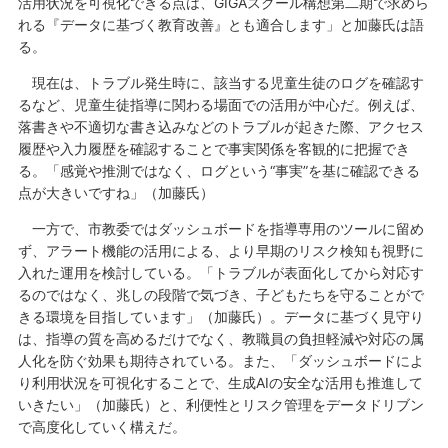
活用状況を可視化できる点は、GIGAスクール構想第二期で求めら
れる『データに基づく教育改善』とも適合します」と加藤氏は語
る。
現在は、トラブル発生時に、該当する児童生徒のログを確認す
るなど、児童生徒指導に関わる場面での活用が中心だ。例えば、
落書きや不適切な書き込みなどのトラブルが起きた際、アクセス
履歴や入力履歴を確認することで事実関係を客観的に把握でき
る。「感覚や推測ではなく、ログという“事実”を基に確認できる
点が大きいですね」（加藤氏）
一方で、市教委ではダッシュボードを指導専用のツールに留め
ず、アラート機能の活用による、より早期のリスク検知も視野に
入れた運用を検討している。「トラブルが表面化してから対応す
るのではなく、兆しの段階で気づき、子どもたちを守ることがで
きる環境を目指しています」（加藤氏）。データに基づく見守り
は、指導の質を高めるだけでなく、教職員の負担軽減や対応の属
人化を防ぐ効果も期待されている。また、「ダッシュボードによ
り利用状況を可視化することで、生成AIの安全な活用も推進して
いきたい」（加藤氏）と、利便性とリスク管理をデータドリブン
で高度化していく構えだ。