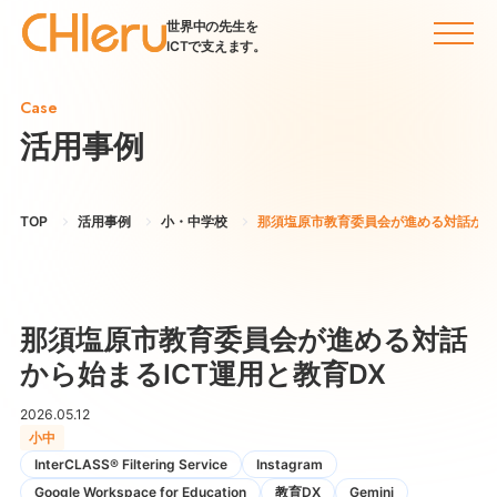
世界中の先生を
ICTで支えます。
Case
活用事例
TOP
活用事例
小・中学校
那須塩原市教育委員会が進める対話から始
那須塩原市教育委員会が進める対話
から始まるICT運用と教育DX
2026.05.12
小中
InterCLASS®︎ Filtering Service
Instagram
Google Workspace for Education
教育DX
Gemini