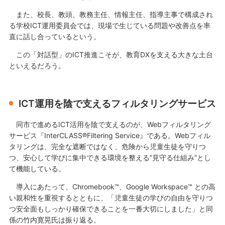
また、校長、教頭、教務主任、情報主任、指導主事で構成され
る学校ICT運用委員会では、現場で生じている問題や改善点を率
直に話し合っているという。
この「対話型」のICT推進こそが、教育DXを支える大きな土台
といえるだろう。
ICT運用を陰で支えるフィルタリングサービス
同市で進めるICT活用を陰で支えるのが、Webフィルタリング
サービス『InterCLASS®Filtering Service』である。Webフィル
タリングは、完全な遮断ではなく、危険から児童生徒を守りつ
つ、安心して学びに集中できる環境を整える“見守る仕組み”とし
て機能している。
導入にあたって、Chromebook™、Google Workspace™ との高
い親和性を重視するとともに、「児童生徒の学びの自由を守りつ
つ安全面もしっかり確保できることを一番大切にしました」と同
係の竹内寛晃氏は振り返る。