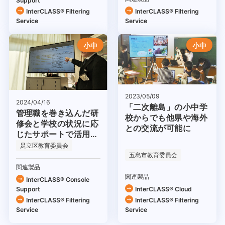
Support
InterCLASS®︎ Filtering
InterCLASS®︎ Filtering
Service
Service
小中
小中
2023/05/09
2024/04/16
「二次離島」の小中学
管理職を巻き込んだ研
校からでも他県や海外
修会と学校の状況に応
との交流が可能に
じたサポートで活用を
促進
足立区教育委員会
五島市教育委員会
関連製品
関連製品
InterCLASS®︎ Console
Support
InterCLASS® Cloud
InterCLASS®︎ Filtering
InterCLASS®︎ Filtering
Service
Service