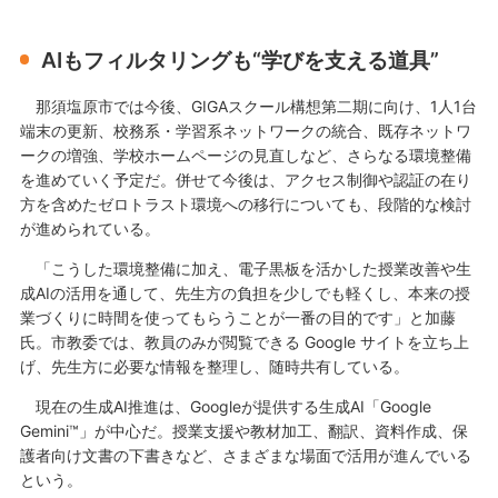
AIもフィルタリングも“学びを支える道具”
那須塩原市では今後、GIGAスクール構想第二期に向け、1人1台
端末の更新、校務系・学習系ネットワークの統合、既存ネットワ
ークの増強、学校ホームページの見直しなど、さらなる環境整備
を進めていく予定だ。併せて今後は、アクセス制御や認証の在り
方を含めたゼロトラスト環境への移行についても、段階的な検討
が進められている。
「こうした環境整備に加え、電子黒板を活かした授業改善や生
成AIの活用を通して、先生方の負担を少しでも軽くし、本来の授
業づくりに時間を使ってもらうことが一番の目的です」と加藤
氏。市教委では、教員のみが閲覧できる Google サイトを立ち上
げ、先生方に必要な情報を整理し、随時共有している。
現在の生成AI推進は、Googleが提供する生成AI「Google
Gemini™」が中心だ。授業支援や教材加工、翻訳、資料作成、保
護者向け文書の下書きなど、さまざまな場面で活用が進んでいる
という。