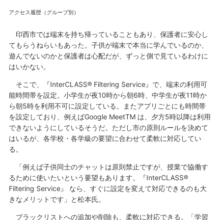
アクセス履歴（グループ別）
印西市では端末を持ち帰っていることもあり、保護者に安心し
てもらうねらいもあった。子供が端末で本当に学んでいるのか、
遊んでないのかと保護者は心配だが、ずっと側で見ているわけに
はいかない。
そこで、『InterCLASS® Filtering Service』で、端末の利用可
能時間帯を設定。小学生が夜10時から朝6時、中学生が夜11時か
ら朝5時を利用不可に設定している。またアプリごとにも時間帯
を設定しており、例えばGoogle MeetTM は、夕方5時以降は利用
できないようにしているそうだ。ただし市の原則ルールを決めて
はいるが、各学校・各学級の要望に合わせて柔軟に対応してい
る。
「例えば子供同士のチャットは原則禁止ですが、授業で協働す
るために使いたいという要望もあります。『InterCLASS®
Filtering Service』 なら、すぐに設定を変えて対応できるのも大
きなメリットです」と松本氏。
ブラックリストへの追加や削除も、柔軟に対応できる。「学習