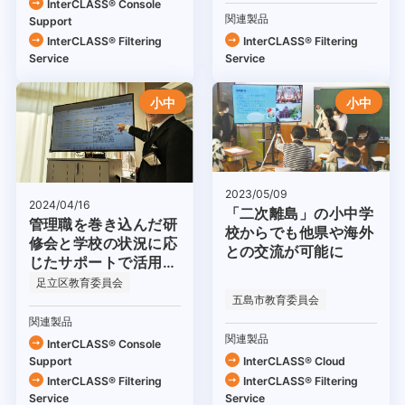
InterCLASS®︎ Console
関連製品
Support
InterCLASS®︎ Filtering
InterCLASS®︎ Filtering
Service
Service
小中
小中
2023/05/09
2024/04/16
「二次離島」の小中学
管理職を巻き込んだ研
校からでも他県や海外
修会と学校の状況に応
との交流が可能に
じたサポートで活用を
促進
足立区教育委員会
五島市教育委員会
関連製品
関連製品
InterCLASS®︎ Console
Support
InterCLASS® Cloud
InterCLASS®︎ Filtering
InterCLASS®︎ Filtering
Service
Service