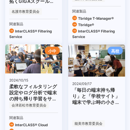
拓くGIGAスクール構
想の未来
関連製品
名護市教育委員会
Tbridge T-Manager®
関連製品
Tbridge®
InterCLASS®︎ Filtering
InterCLASS®︎ Filtering
Service
Service
小中
高校
2024/10/15
2024/09/17
柔軟なフィルタリング
「毎日の端末持ち帰
設定やログ分析で端末
り」と「学校サイト」
の持ち帰り学習をサポ
端末で学ぶ時の小さな
ート
会津若松市教育委員会
失敗は学びの宝物
関連製品
能美市教育委員会
InterCLASS® Cloud