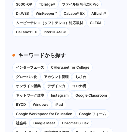
S600-OP
Tbridge®
ファイル暗号化CR Pro
Dr.WEB
WinKeeper™
CaLabo® EX
ABLish®
ムービーテレコ（ソフトテレコ）対応教材
GLEXA
CaLabo® LX
InterCLASS®
キーワードから探す
インターフェース
CHIeru.net for College
グローバル化
アカウント管理
1人1台
オンライン授業
デザイン力
コロナ禍
ネットワーク環境
Instagram
Google Classroom
BYOD
Windows
iPad
Google Workspace for Education
Google フォーム
社会科
Google Meet
ChromeOS Flex