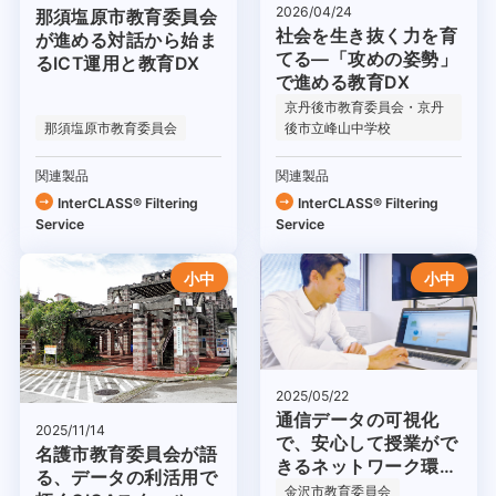
2026/04/24
那須塩原市教育委員会
社会を生き抜く力を育
が進める対話から始ま
てる―「攻めの姿勢」
るICT運用と教育DX
で進める教育DX
京丹後市教育委員会・京丹
那須塩原市教育委員会
後市立峰山中学校
関連製品
関連製品
InterCLASS®︎ Filtering
InterCLASS®︎ Filtering
Service
Service
小中
小中
2025/05/22
通信データの可視化
2025/11/14
で、安心して授業がで
名護市教育委員会が語
きるネットワーク環境
る、データの利活用で
を実現
金沢市教育委員会