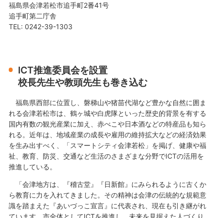
福島県会津若松市追手町2番41号
追手町第二庁舎
TEL: 0242-39-1303
ICT推進委員会を設置
校長先生や教頭先生も巻き込む
福島県西部に位置し、磐梯山や猪苗代湖など豊かな自然に囲ま
れる会津若松市は、鶴ヶ城や白虎隊といった歴史的背景を有する
国内有数の観光産業に加え、赤べこや日本酒などの特産品も知ら
れる。近年は、地域産業の成長や雇用の維持拡大などの経済効果
を生み出すべく、「スマートシティ会津若松」を掲げ、健康や福
祉、教育、防災、交通など生活のさまざまな分野でICTの活用を
推進している。
「会津地方は、『稽古堂』『日新館』にみられるように古くか
ら教育に力を入れてきました。その精神は会津の伝統的な規範意
識を踏まえた『あいづっこ宣言』に代表され、現在も引き継がれ
ています。市全体としてICTを推進し、未来を見据えた人づくり