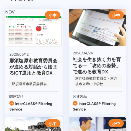
NEW
小中
小中
2026/04/24
2026/05/12
社会を生き抜く力を育
那須塩原市教育委員会
てる―「攻めの姿勢」
が進める対話から始ま
で進める教育DX
るICT運用と教育DX
京丹後市教育委員会・京丹
那須塩原市教育委員会
後市立峰山中学校
関連製品
関連製品
InterCLASS®︎ Filtering
InterCLASS®︎ Filtering
Service
Service
小中
小中