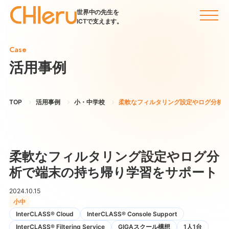
世界中の先生を
ICTで支えます。
Case
活用事例
TOP
活用事例
小・中学校
柔軟なフィルタリング設定やログ分析で
柔軟なフィルタリング設定やログ分
析で端末の持ち帰り学習をサポート
2024.10.15
小中
InterCLASS® Cloud
InterCLASS®︎ Console Support
InterCLASS®︎ Filtering Service
GIGAスクール構想
1人1台