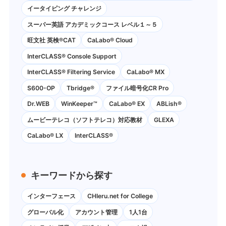
イータイピング チャレンジ
スーパー英語 アカデミックコース レベル１～５
旺文社 英検®CAT
CaLabo®︎ Cloud
InterCLASS®︎ Console Support
InterCLASS®︎ Filtering Service
CaLabo® MX
S600-OP
Tbridge®
ファイル暗号化CR Pro
Dr.WEB
WinKeeper™
CaLabo® EX
ABLish®
ムービーテレコ（ソフトテレコ）対応教材
GLEXA
CaLabo® LX
InterCLASS®
キーワードから探す
インターフェース
CHIeru.net for College
グローバル化
アカウント管理
1人1台