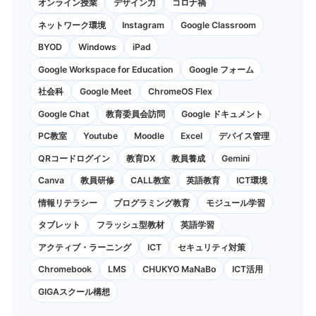
オンライン授業
デザイン力
コロナ禍
ネットワーク環境
Instagram
Google Classroom
BYOD
Windows
iPad
Google Workspace for Education
Google フォーム
社会科
Google Meet
ChromeOS Flex
Google Chat
教育委員会訪問
Google ドキュメント
PC教室
Youtube
Moodle
Excel
デバイス管理
QRコードログイン
教育DX
教員養成
Gemini
Canva
教員研修
CALL教室
英語教育
ICT環境
情報リテラシー
プログラミング教育
モジュール学習
タブレット
フラッシュ型教材
英語学習
アクティブ・ラーニング
ICT
セキュリティ対策
Chromebook
LMS
CHUKYO MaNaBo
ICT活用
GIGAスクール構想