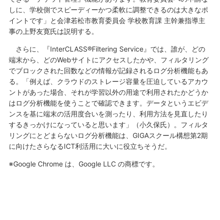
しに、学校側でスピーディーかつ柔軟に調整できるのは大きなポ
イントです」と会津若松市教育委員会 学校教育課 主幹兼指導主
事の上野友寛氏は説明する。
さらに、『InterCLASS®Filtering Service』では、誰が、どの
端末から、どのWebサイトにアクセスしたかや、フィルタリング
でブロックされた回数などの情報が記録されるログ分析機能もあ
る。「例えば、クラウドのストレージ容量を圧迫しているアカウ
ントがあった場合、それが学習以外の用途で利用されたかどうか
はログ分析機能を使うことで確認できます。データというエビデ
ンスを基に端末の活用度合いを測ったり、利用方法を見直したり
するきっかけになっていると思います」（小久保氏）。フィルタ
リングにとどまらないログ分析機能は、GIGAスクール構想第2期
に向けたさらなるICT利活用に大いに役立ちそうだ。
※Google Chrome は、Google LLC の商標です。