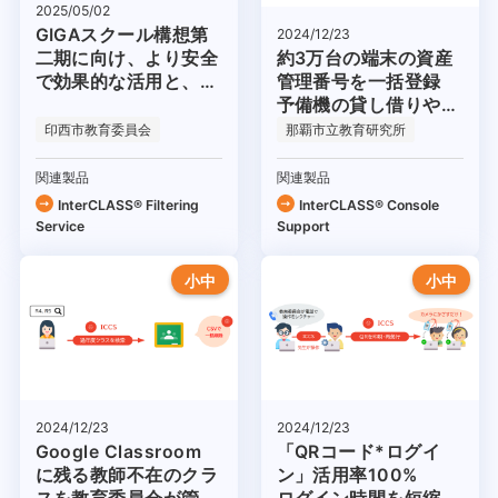
2025/05/02
GIGAスクール構想第
2024/12/23
二期に向け、より安全
約3万台の端末の資産
で効果的な活用と、環
管理番号を一括登録
境整備のために
予備機の貸し借りや故
障対応がスムーズに
印西市教育委員会
那覇市立教育研究所
関連製品
関連製品
InterCLASS®︎ Filtering
InterCLASS®︎ Console
Service
Support
小中
小中
2024/12/23
2024/12/23
Google Classroom
「QRコード*ログイ
に残る教師不在のクラ
ン」活用率100%