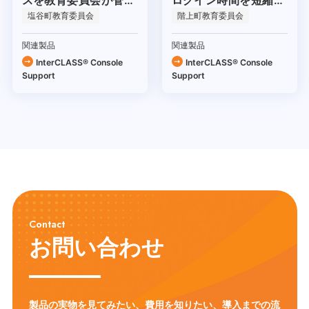
スを教育委員会が管理
ログイン時間を短縮
できトラブルを未然に
し、授業時間を確保
塩谷町教育委員会
階上町教育委員会
防止
関連製品
関連製品
InterCLASS®︎ Console
InterCLASS®︎ Console
Support
Support
Contact
お問い合わせ
製品の実物を見てみたい、費用を知りたい、導入までの流