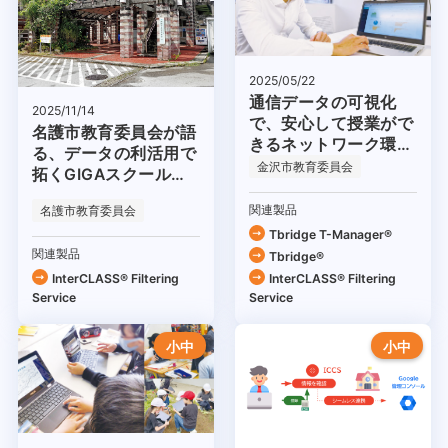
2025/05/22
通信データの可視化
2025/11/14
で、安心して授業がで
名護市教育委員会が語
きるネットワーク環境
る、データの利活用で
を実現
金沢市教育委員会
拓くGIGAスクール構
想の未来
関連製品
名護市教育委員会
Tbridge T-Manager®
関連製品
Tbridge®
InterCLASS®︎ Filtering
InterCLASS®︎ Filtering
Service
Service
小中
小中