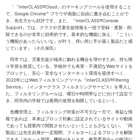
「『InterCLASS®Cloud』のマーキングツールを使用すること
で、Google Chrome™ ブラウザ画面に自由に書き込むことがで
き、先生方から好評です。また、『InterCLASS®Console
Support』では、クラスや児童生徒情報を一括で登録・更新・削
除できるのが非常に効率的です。基本的な機能に加え、『こうい
う機能があったらいいな』が叶う、痒い所に手が届く製品だと感
じています」（小久保氏）
同市では、児童生徒が端末に触れる機会を増やすため、持ち帰
り学習を推奨している。学校外でも有害・不適切なWebサイトを
ブロックし、安心・安全なインターネット環境を提供すべく、
2022年にはWebフィルタリングツール『InterCLASS®Filtering
Service』（インタークラス フィルタリングサービス）を導入し
た。フィルタリングルールは、曜日や時間帯などに分けて設定で
き、同市内の学校では夜間の使用を制限しているという。
危機管理上、フィルタリング対策が不可欠な一方で、有益な情
報であれば、本来はブロック対象に設定されているサイトや動画
であっても授業内で閲覧させたいということも少なくない。「同
製品には先生自身が一定期間、フィルターによるブロックを解除
できる『チケット管理』機能があります。教育委員会への申請な