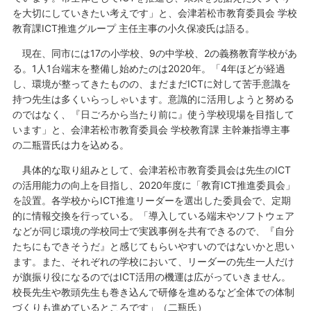
を大切にしていきたい考えです」と、会津若松市教育委員会 学校
教育課ICT推進グループ 主任主事の小久保凌氏は語る。
現在、同市には17の小学校、9の中学校、2の義務教育学校があ
る。1人1台端末を整備し始めたのは2020年。「4年ほどが経過
し、環境が整ってきたものの、まだまだICTに対して苦手意識を
持つ先生は多くいらっしゃいます。意識的に活用しようと努める
のではなく、『日ごろから当たり前に』使う学校現場を目指して
います」と、会津若松市教育委員会 学校教育課 主幹兼指導主事
の二瓶晋氏は力を込める。
具体的な取り組みとして、会津若松市教育委員会は先生のICT
の活用能力の向上を目指し、2020年度に「教育ICT推進委員会」
を設置。各学校からICT推進リーダーを選出した委員会で、定期
的に情報交換を行っている。「導入している端末やソフトウェア
などが同じ環境の学校同士で実践事例を共有できるので、『自分
たちにもできそうだ』と感じてもらいやすいのではないかと思い
ます。また、それぞれの学校において、リーダーの先生一人だけ
が旗振り役になるのではICT活用の機運は広がっていきません。
校長先生や教頭先生も巻き込んで研修を進めるなど全体での体制
づくりも進めているところです」（二瓶氏）