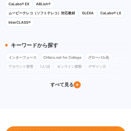
CaLabo® EX
ABLish®
ムービーテレコ（ソフトテレコ）対応教材
GLEXA
CaLabo® LX
InterCLASS®
キーワードから探す
インターフェース
CHIeru.net for College
グローバル化
アカウント管理
1人1台
オンライン授業
デザイン力
コロナ禍
ネットワーク環境
Instagram
Google Classroom
すべて見る
BYOD
Windows
iPad
Google Workspace for Education
Google フォーム
社会科
Google Meet
ChromeOS Flex
Google Chat
教育委員会訪問
Google ドキュメント
PC教室
Youtube
Moodle
Excel
デバイス管理
QRコードログイン
教育DX
教員養成
Gemini
Canva
教員研修
CALL教室