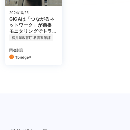
2024/10/25
GIGAは「つながるネ
ットワーク」が前提
モニタリングでトラブ
ル原因を特定する
福井県教育庁 教育政策課
関連製品
Tbridge®