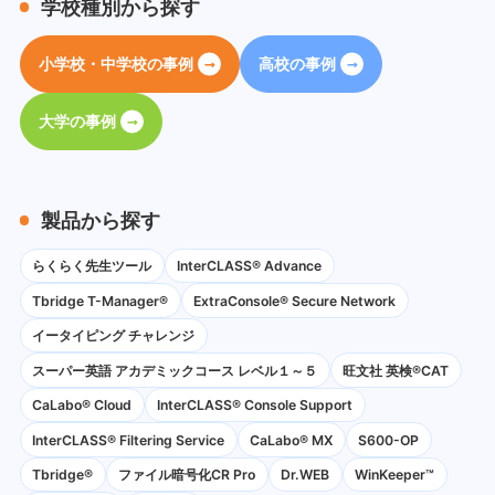
学校種別から探す
小学校・中学校の事例
高校の事例
大学の事例
製品から探す
らくらく先生ツール
InterCLASS® Advance
Tbridge T-Manager®
ExtraConsole® Secure Network
イータイピング チャレンジ
スーパー英語 アカデミックコース レベル１～５
旺文社 英検®CAT
CaLabo®︎ Cloud
InterCLASS®︎ Console Support
InterCLASS®︎ Filtering Service
CaLabo® MX
S600-OP
Tbridge®
ファイル暗号化CR Pro
Dr.WEB
WinKeeper™