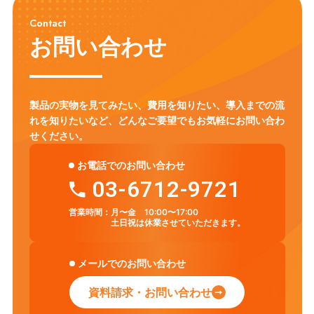
英語教育
ICT環境
情報リテラシー
プログラミング教育
Contact
モジュール学習
タブレット
フラッシュ型教材
英語学習
お問い合わせ
アクティブ・ラーニング
ICT
セキュリティ対策
Chromebook
LMS
CHUKYO MaNaBo
ICT活用
GIGAスクール構想
製品の実物を見てみたい、費用を知りたい、導入までの流
れを知りたいなど、
どんなご要望でもお気軽にお問い合わ
せください。
お電話でのお問い合わせ
03-6712-9721
営業時間：
月〜金 10:00〜17:00
土日祝は休業させていただきます。
メールでのお問い合わせ
資料請求・お問い合わせ