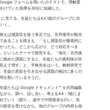
oogle フォームを用いた小テストで、理解度
分かけていた指導を30分に短縮した。
に充てる。生徒たちは4人1組のグループに分
ていく。
えば感染症を扱う単元では、京丹後市が観光
であることを踏まえ、「もし感染症が爆発的に
がったら、どこから広がり、どう対応すべき
」といったテーマで探究する。「地元・京丹後
に絡めた課題にすると、生徒たちの真剣味が目
見えて増す」と、平林先生はいう。教材研究で
、生徒の意欲を引き出せる課題の検討に多くの
間を割いているそうだ。
徒たちは Google ドキュメント™ を共同編集
ながら、調べ、話し合い、考えをA4・1枚にま
めていく（図1）。途中で中間発表を行い、先
の助言を受けながら、他のグループの内容も他