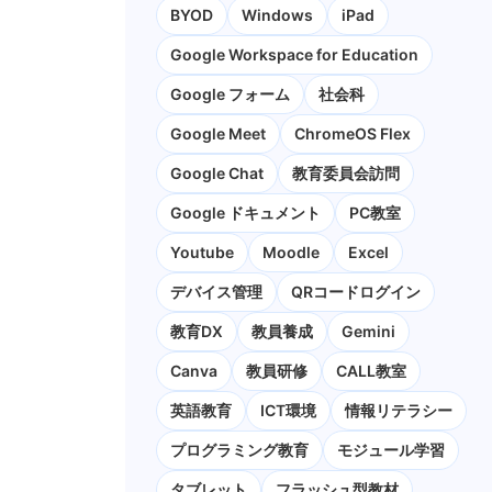
BYOD
Windows
iPad
Google Workspace for Education
Google フォーム
社会科
Google Meet
ChromeOS Flex
Google Chat
教育委員会訪問
Google ドキュメント
PC教室
Youtube
Moodle
Excel
デバイス管理
QRコードログイン
教育DX
教員養成
Gemini
Canva
教員研修
CALL教室
英語教育
ICT環境
情報リテラシー
プログラミング教育
モジュール学習
タブレット
フラッシュ型教材