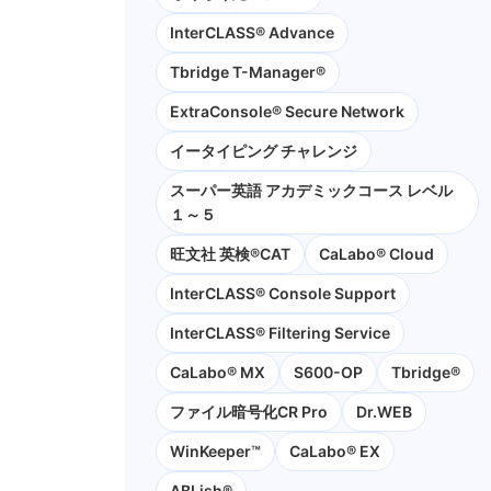
InterCLASS® Advance
Tbridge T-Manager®
ExtraConsole® Secure Network
イータイピング チャレンジ
スーパー英語 アカデミックコース レベル
１～５
旺文社 英検®CAT
CaLabo®︎ Cloud
InterCLASS®︎ Console Support
InterCLASS®︎ Filtering Service
CaLabo® MX
S600-OP
Tbridge®
ファイル暗号化CR Pro
Dr.WEB
WinKeeper™
CaLabo® EX
ABLish®