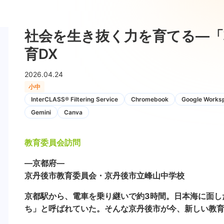
社会を生き抜く力を育てる―「
育DX
2026.04.24
小中
InterCLASS®︎ Filtering Service
Chromebook
Google Worksp
Gemini
Canva
教育委員会訪問
―京都府―
京丹後市教育委員会・京丹後市立峰山中学校
京都駅から、電車を乗り継いで約3時間。日本海に面し
ち」と呼ばれていた。そんな京丹後市が今、新しい教