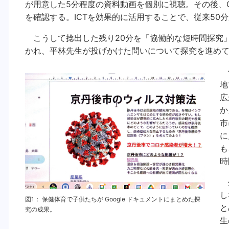
が用意した5分程度の資料動画を個別に視聴。その後、G
を確認する。ICTを効果的に活用することで、従来50
こうして捻出した残り20分を「協働的な短時間探究」
かれ、平林先生が投げかけた問いについて探究を進め
例
地
広
か
市
に
も
時
生
し
図1： 保健体育で子供たちが Google ドキュメントにまとめた探
と
究の成果。
生