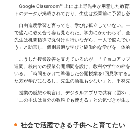
Google Classroom™︎ 上には上野先生が用意した
トのデータが掲載されており、生徒は授業前に予習し
自由進度学習と言っても、学びは孤立していない。一
で盛んに教え合う姿も見られた。学力にかかわらず、
先生は机間指導で丸付けを行いながら、一人で悩んで
う」と助言し、個別最適な学びと協働的な学びを一体
こうした授業改善を支えているのが、「チョコアップ
週間、校内での授業公開期間を設け、教科や学年の枠
いる。「時間をかけて準備した公開授業を1回見学するよ
た方が学びになるし、先生の負担も少ない」と、平林
授業の感想や助言は、デジタルアプリで共有（図3）
「この手法は自分の教科でも使える」との気づきが生
社会で活躍できる子供へと育てたい