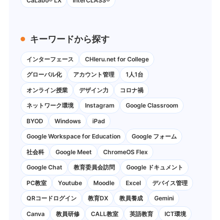
CaLabo® LX
InterCLASS®
キーワードから探す
インターフェース
CHIeru.net for College
グローバル化
アカウント管理
1人1台
オンライン授業
デザイン力
コロナ禍
ネットワーク環境
Instagram
Google Classroom
BYOD
Windows
iPad
Google Workspace for Education
Google フォーム
社会科
Google Meet
ChromeOS Flex
Google Chat
教育委員会訪問
Google ドキュメント
PC教室
Youtube
Moodle
Excel
デバイス管理
QRコードログイン
教育DX
教員養成
Gemini
Canva
教員研修
CALL教室
英語教育
ICT環境