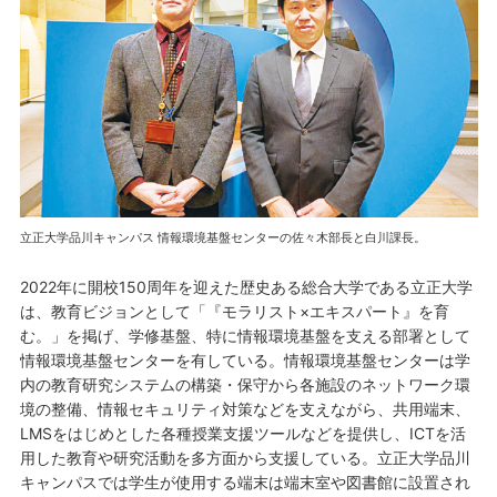
立正大学品川キャンパス 情報環境基盤センターの佐々木部長と白川課長。
2022年に開校150周年を迎えた歴史ある総合大学である立正大学
は、教育ビジョンとして「『モラリスト×エキスパート』を育
む。」を掲げ、学修基盤、特に情報環境基盤を支える部署として
情報環境基盤センターを有している。情報環境基盤センターは学
内の教育研究システムの構築・保守から各施設のネットワーク環
境の整備、情報セキュリティ対策などを支えながら、共用端末、
LMSをはじめとした各種授業支援ツールなどを提供し、ICTを活
用した教育や研究活動を多方面から支援している。立正大学品川
キャンパスでは学生が使用する端末は端末室や図書館に設置され