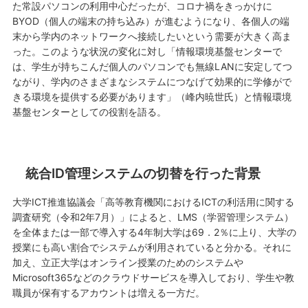
た常設パソコンの利用中心だったが、コロナ禍をきっかけに
BYOD（個人の端末の持ち込み）が進むようになり、各個人の端
末から学内のネットワークへ接続したいという需要が大きく高ま
った。このような状況の変化に対し「情報環境基盤センターで
は、学生が持ちこんだ個人のパソコンでも無線LANに安定してつ
ながり、学内のさまざまなシステムにつなげて効果的に学修がで
きる環境を提供する必要があります」（峰内暁世氏）と情報環境
基盤センターとしての役割を語る。
統合ID管理システムの切替を行った背景
大学ICT推進協議会「高等教育機関におけるICTの利活用に関する
調査研究（令和2年7月）」によると、LMS（学習管理システム）
を全体または一部で導入する4年制大学は69．2％に上り、大学の
授業にも高い割合でシステムが利用されていると分かる。それに
加え、立正大学はオンライン授業のためのシステムや
Microsoft365などのクラウドサービスを導入しており、学生や教
職員が保有するアカウントは増える一方だ。