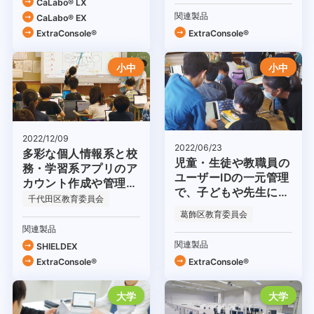
CaLabo® LX
関連製品
CaLabo® EX
ExtraConsole®
ExtraConsole®
小中
小中
2022/12/09
2022/06/23
多彩な個人情報系と校
児童・生徒や教職員の
務・学習系アプリのア
ユーザーIDの一元管理
カウント作成や管理が
で、子どもや先生にや
容易に
千代田区教育委員会
さしいICT環境を実現
葛飾区教育委員会
関連製品
関連製品
SHIELDEX
ExtraConsole®
ExtraConsole®
大学
大学