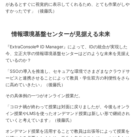
があるとすぐに視覚的に表示してくれるため、とても作業がしや
すかったです」（後藤氏）
情報環境基盤センターが見据える未来
『ExtraConsole® ID Manager』によって、IDの統合が実現した
今、立正大学の情報環境基盤センターはどのような未来を見据え
ているのか？
「SSOの導入を推進し、セキュアな環境でさまざまなクラウドサ
ービスと連携させることによって教員・学生双方の利便性をさら
に高めていきたい」（後藤氏）
その具体例の一つがオンライン授業だ。
「コロナ禍が終わって授業は対面に戻りましたが、今後もオンラ
イン授業やLMSを使ったオンデマンド授業は新しい形で継続され
ていくと考えています」（後藤氏）
オンデマンド授業を活用することで教員は出張等によって授業を