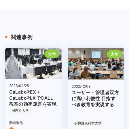
関連事例
大学
大学
2023/04/28
2022/12/09
CaLabo®EX＋
ユーザー・管理者双方
CaLabo®LXでCALL
に高い利便性 目指す
教室の効率運営を実現
べき教育を実現する基
盤として
同志社大学
関連製品
令和健康科学大学