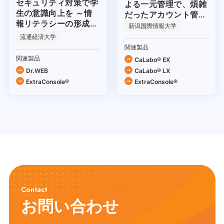
セキュリティ対策で学
よる一元管理で、煩雑
生の意識向上を ～情
だったアカウント管理
報リテラシーの形成を
も一新！
新潟国際情報大学
目指して～
流通経済大学
関連製品
関連製品
CaLabo® EX
Dr.WEB
CaLabo® LX
ExtraConsole®
ExtraConsole®
Contact
お問い合わせ