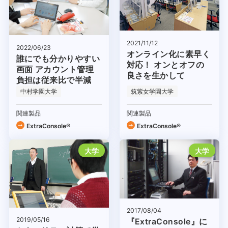
2021/11/12
2022/06/23
オンライン化に素早く
誰にでも分かりやすい
対応！ オンとオフの
画面 アカウント管理
良さを生かして
負担は従来比で半減
中村学園大学
筑紫女学園大学
関連製品
関連製品
ExtraConsole®
ExtraConsole®
大学
大学
2017/08/04
2019/05/16
『ExtraConsole』に