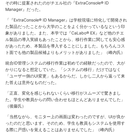
その時に提案されたのがチエル社の『ExtraConsole® ID
Manager』だった。
「『ExtraConsole® ID Manager』は学校現場に特化して開発され
た製品だったことから大学のことをよく分かっているなという印
象がありました。また、本学では『CaLabo® EX』など他のチエ
ル製品の導入実績もあったことから、移行作業に関しても安心感
があったため、本製品を導入することにしました。もちろんコス
ト面でも他の製品候補よりもメリットがありました」（峰内氏）
統合ID管理システムの移行作業は初めての経験だったので、大が
かりになると想定していた。「システムの移行」だけではなく
「ユーザー側のUI変更」もあるからだ。しかし二人から返って来
た答えは意外なものだった。
「正直、変化を感じられないくらい移行がスムーズで驚きまし
た。学生や教員からの問い合わせもほとんどありませんでした」
（後藤氏）
「当然ながら、モニター上の画面は変わったのですが、UIが良か
ったのだと思います。そのため、学生も教員もシステムを使用す
る際に戸惑いを覚えることはありませんでした」（峰内氏）