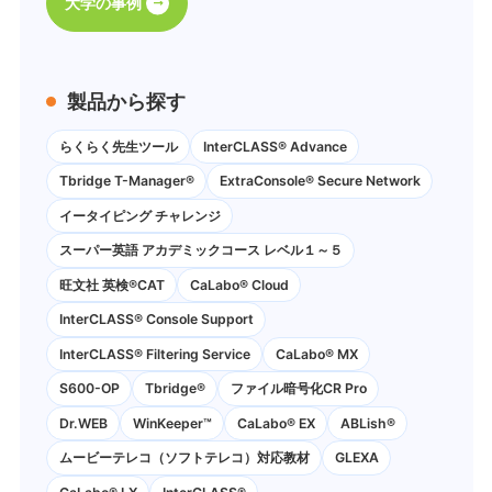
大学の事例
製品から探す
らくらく先生ツール
InterCLASS® Advance
Tbridge T-Manager®
ExtraConsole® Secure Network
イータイピング チャレンジ
スーパー英語 アカデミックコース レベル１～５
旺文社 英検®CAT
CaLabo®︎ Cloud
InterCLASS®︎ Console Support
InterCLASS®︎ Filtering Service
CaLabo® MX
S600-OP
Tbridge®
ファイル暗号化CR Pro
Dr.WEB
WinKeeper™
CaLabo® EX
ABLish®
ムービーテレコ（ソフトテレコ）対応教材
GLEXA