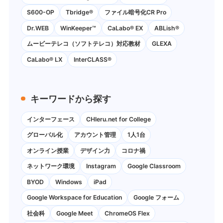
S600-OP
Tbridge®
ファイル暗号化CR Pro
Dr.WEB
WinKeeper™
CaLabo® EX
ABLish®
ムービーテレコ（ソフトテレコ）対応教材
GLEXA
CaLabo® LX
InterCLASS®
キーワードから探す
インターフェース
CHIeru.net for College
グローバル化
アカウント管理
1人1台
オンライン授業
デザイン力
コロナ禍
ネットワーク環境
Instagram
Google Classroom
BYOD
Windows
iPad
Google Workspace for Education
Google フォーム
社会科
Google Meet
ChromeOS Flex