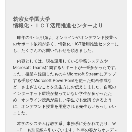
筑紫女学園大学
情報化・ＩＣＴ活用推進センターより
昨年の4～5月頃は、オンラインやオンデマンド授業へ
のサポート依頼が多く、情報化・ICT活用推進センターに
も、たくさんのお問い合わせを頂きました。
内容としては、現在運用している学務システムや
Microsoft Teamsに関するサポートが一番多かったです。
また、授業を録画したものをMicrosoft Streamにアップ
する手順やMicrosoft PowerPointを使った動画作成な
ど、さまざまなことを先生方にお伝えしました。自宅の
インターネット環境が整っていない学生が多かったた
め、オンライン授業が厳しい学生でも受講できるよう
に、オンデマンド授業を用意される先生もいらっしゃい
ました。
本学のシステムは教学系、事務系に分かれており、Ｗ
ｉ-Ｆｉも別回線を引いています。昨年の春からオンデマ