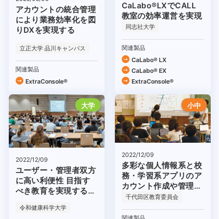
CaLabo®LXでCALL
アカウントの統合管理
教室の効率運営を実現
により業務効率化を図
同志社大学
りDXを実現する
関連製品
立正大学 品川キャンパス
CaLabo® LX
関連製品
CaLabo® EX
ExtraConsole®
ExtraConsole®
大学
小中
2022/12/09
2022/12/09
多彩な個人情報系と校
ユーザー・管理者双方
務・学習系アプリのア
に高い利便性 目指す
カウント作成や管理が
べき教育を実現する基
容易に
千代田区教育委員会
盤として
令和健康科学大学
関連製品