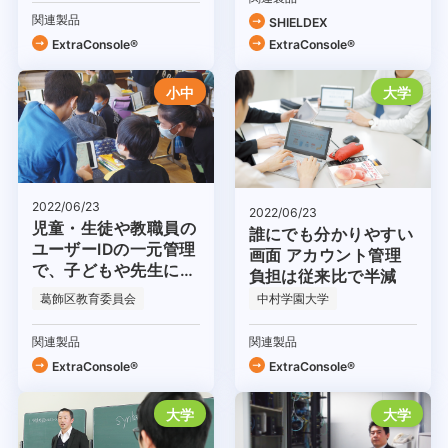
関連製品
SHIELDEX
ExtraConsole®
ExtraConsole®
小中
大学
2022/06/23
2022/06/23
児童・生徒や教職員の
誰にでも分かりやすい
ユーザーIDの一元管理
画面 アカウント管理
で、子どもや先生にや
負担は従来比で半減
さしいICT環境を実現
葛飾区教育委員会
中村学園大学
関連製品
関連製品
ExtraConsole®
ExtraConsole®
大学
大学