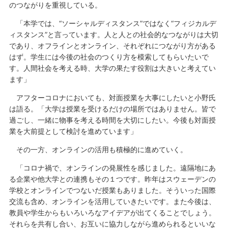
のつながりを重視している。
「本学では、“ソーシャルディスタンス”ではなく“フィジカルデ
ィスタンス”と言っています。人と人との社会的なつながりは大切
であり、オフラインとオンライン、それぞれにつながり方がある
はず。学生には今後の社会のつくり方を模索してもらいたいで
す。人間社会を考える時、大学の果たす役割は大きいと考えてい
ます」
アフターコロナにおいても、対面授業を大事にしたいと小野氏
は語る。「大学は授業を受けるだけの場所ではありません。皆で
過ごし、一緒に物事を考える時間を大切にしたい。今後も対面授
業を大前提として検討を進めています」
その一方、オンラインの活用も積極的に進めていく。
「コロナ禍で、オンラインの発展性を感じました。遠隔地にあ
る企業や他大学との連携もその１つです。昨年はスウェーデンの
学校とオンラインでつないだ授業もありました。そういった国際
交流も含め、オンラインを活用していきたいです。また今後は、
教員や学生からもいろいろなアイデアが出てくることでしょう。
それらを共有し合い、お互いに協力しながら進められるといいな