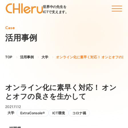
世界中の先生を
ICTで支えます。
Case
活用事例
TOP
活用事例
大学
オンライン化に素早く対応！ オンとオフの良
オンライン化に素早く対応！ オン
とオフの良さを生かして
2021.11.12
大学
ExtraConsole®
ICT環境
コロナ禍