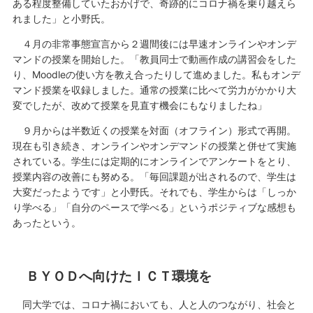
ある程度整備していたおかげで、奇跡的にコロナ禍を乗り越えら
れました」と小野氏。
４月の非常事態宣言から２週間後には早速オンラインやオンデ
マンドの授業を開始した。「教員同士で動画作成の講習会をした
り、Moodleの使い方を教え合ったりして進めました。私もオンデ
マンド授業を収録しました。通常の授業に比べて労力がかかり大
変でしたが、改めて授業を見直す機会にもなりましたね」
９月からは半数近くの授業を対面（オフライン）形式で再開。
現在も引き続き、オンラインやオンデマンドの授業と併せて実施
されている。学生には定期的にオンラインでアンケートをとり、
授業内容の改善にも努める。「毎回課題が出されるので、学生は
大変だったようです」と小野氏。それでも、学生からは「しっか
り学べる」「自分のペースで学べる」というポジティブな感想も
あったという。
ＢＹＯＤへ向けたＩＣＴ環境を
同大学では、コロナ禍においても、人と人のつながり、社会と