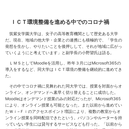
ＩＣＴ環境整備を進める中でのコロナ禍
筑紫女学園大学は、女子の高等教育機関として歴史ある大学
だ。現在、地域の他大学・企業との連携にも積極的で、「学生の
発想を生かし、やりたいことを後押しして、それが地域に広がっ
ていくようにと考えています」と副学長の小野望氏は語る。
ＬＭＳとしてMoodleを活用し、昨年３月にはMicrosoft365の
導入をするなど、同大学はＩＣＴ環境の整備を継続的に進めてき
た。
その中でコロナ禍に見舞われた同大学では、授業を対面からオ
ンライン、オンデマンドへ素早く切り替えることに成功した。
Moodleはオンデマンド授業のみの対応だったが、Microsoft365
により、オンライン授業も可能となった。また以前から進めてい
たＷｉ−Ｆｉのアクセスポイント増設により、複数の教室からオ
ンライン授業を同時配信できたという。パソコンやルーターを持
っていない学生には貸与するサービスなども行った。「以前から