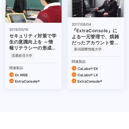
2017/08/04
2019/05/16
『ExtraConsole』に
セキュリティ対策で学
よる一元管理で、煩雑
生の意識向上を ～情
だったアカウント管理
報リテラシーの形成を
も一新！
新潟国際情報大学
目指して～
流通経済大学
関連製品
関連製品
CaLabo® EX
Dr.WEB
CaLabo® LX
ExtraConsole®
ExtraConsole®