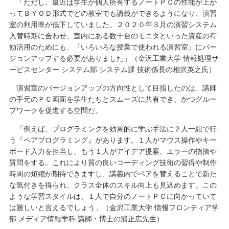
「ただし、最近は学生が個人所有するノートＰＣの性能が上が
ってＢＹＯＤ形式でどの教室でも講義ができるようになり、演習
室の利用率が低下していました。２０２０年３月の演習システム
入替時期に合わせ、室内にある数十台のモニタといった資産の有
効活用のためにも、『いろいろな授業で使われる演習室』にバー
ジョンアップする必要がありました」（金沢工業大学 情報処理サ
ービスセンター システム部 システム課 技術係長の相沢英之氏）
演習室のバージョンアップの方向性として目指したのは、講師
の手元のＰＣ画面を学生たちとスムーズに共有でき、かつグルー
プワークを促進する空間だ。
「例えば、プログラミングを効果的に学ぶ手法に２人一組で行
う『ペアプログラミング』があります。１人がマウス操作やキー
ボード入力を担当し、もう１人がアイデア提案、エラーの指摘や
質問をする。これにより質の良いコーディング技術の習得や制作
時間の短縮が期待できますし、講義内でペアを替えることで新た
な気付きを得られ、クラス全体のスキル向上も見込めます。この
ような学習スタイルは、１人で自分のノートＰＣに向かっていて
は難しいと言えるでしょう」（金沢工業大学 情報フロンティア学
部 メディア情報学科 講師・博士の浦正広先生）