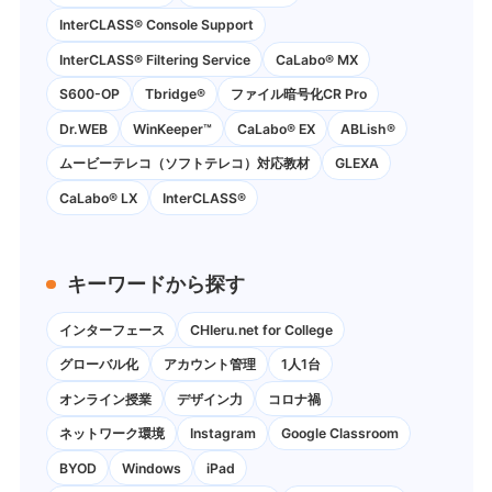
InterCLASS®︎ Console Support
InterCLASS®︎ Filtering Service
CaLabo® MX
S600-OP
Tbridge®
ファイル暗号化CR Pro
Dr.WEB
WinKeeper™
CaLabo® EX
ABLish®
ムービーテレコ（ソフトテレコ）対応教材
GLEXA
CaLabo® LX
InterCLASS®
キーワードから探す
インターフェース
CHIeru.net for College
グローバル化
アカウント管理
1人1台
オンライン授業
デザイン力
コロナ禍
ネットワーク環境
Instagram
Google Classroom
BYOD
Windows
iPad