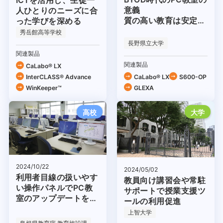
ICTを活用し、生徒一
意義
人ひとりのニーズに合
質の高い教育は安定的
った学びを深める
な環境から
秀岳館高等学校
長野県立大学
関連製品
関連製品
CaLabo® LX
InterCLASS® Advance
CaLabo® LX
S600-OP
WinKeeper™
GLEXA
高校
大学
2024/10/22
2024/05/02
利用者目線の扱いやす
教員向け講習会や常駐
い操作パネルでPC教
サポートで授業支援ツ
室のアップデートを推
ールの利用促進
進
上智大学