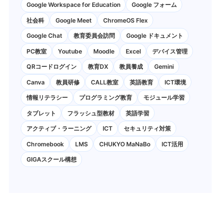
Google Workspace for Education
Google フォーム
社会科
Google Meet
ChromeOS Flex
Google Chat
教育委員会訪問
Google ドキュメント
PC教室
Youtube
Moodle
Excel
デバイス管理
QRコードログイン
教育DX
教員養成
Gemini
Canva
教員研修
CALL教室
英語教育
ICT環境
情報リテラシー
プログラミング教育
モジュール学習
タブレット
フラッシュ型教材
英語学習
アクティブ・ラーニング
ICT
セキュリティ対策
Chromebook
LMS
CHUKYO MaNaBo
ICT活用
GIGAスクール構想