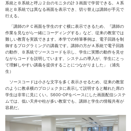
系統とＢ系統と呼ぶ２台のモニタの計３画面で学習できる。Ａ系
統とＢ系統では異なる画面を表示でき、切り替えは講師が手元で
行える。
「講師のＰＣ画面を学生のすぐ横に表示できるため、『講師の
作業を見ながら一緒にコーディングする』など、従来の教室では
難しい教育を実践できます。本学での特筆事例は、電子回路を制
御するプログラミングの講義です。講師の方がＡ系統で電子回路
の動作、Ｂ系統でソースコードを示し、学生に実際の動作を見せ
ながらコードを説明しています。システムの導入が、学生にとっ
て理解しやすい講義を提供することにつながりました」（浦先
生）
ソースコードは小さな文字を多く表示させるため、従来の教室
のように教卓横のプロジェクタに表示して説明すると離れた席の
学生は非常に見にくい。S600-OPをベースにした画面配信システ
ムでは、低い天井や柱が多い教室でも、講師と学生の情報共有が
容易だ。