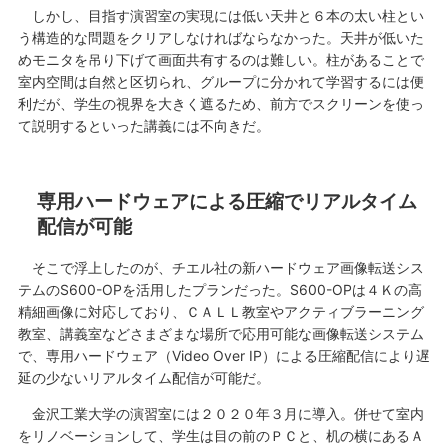
しかし、目指す演習室の実現には低い天井と６本の太い柱とい
う構造的な問題をクリアしなければならなかった。天井が低いた
めモニタを吊り下げて画面共有するのは難しい。柱があることで
室内空間は自然と区切られ、グループに分かれて学習するには便
利だが、学生の視界を大きく遮るため、前方でスクリーンを使っ
て説明するといった講義には不向きだ。
専用ハードウェアによる圧縮でリアルタイム
配信が可能
そこで浮上したのが、チエル社の新ハードウェア画像転送シス
テムのS600-OPを活用したプランだった。S600-OPは４Ｋの高
精細画像に対応しており、ＣＡＬＬ教室やアクティブラーニング
教室、講義室などさまざまな場所で応用可能な画像転送システム
で、専用ハードウェア（Video Over IP）による圧縮配信により遅
延の少ないリアルタイム配信が可能だ。
金沢工業大学の演習室には２０２０年３月に導入。併せて室内
をリノベーションして、学生は目の前のＰＣと、机の横にあるＡ