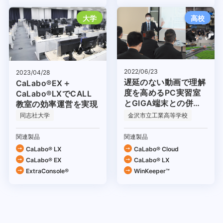
大学
高校
2022/06/23
2023/04/28
遅延のない動画で理解
CaLabo®EX＋
度を高めるPC実習室
CaLabo®LXでCALL
とGIGA端末との併用
教室の効率運営を実現
に期待
同志社大学
金沢市立工業高等学校
関連製品
関連製品
CaLabo® LX
CaLabo®︎ Cloud
CaLabo® EX
CaLabo® LX
ExtraConsole®
WinKeeper™