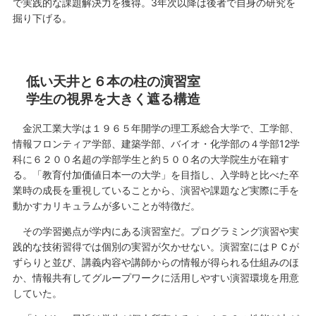
で実践的な課題解決力を獲得。3年次以降は後者で自身の研究を
掘り下げる。
低い天井と６本の柱の演習室
学生の視界を大きく遮る構造
金沢工業大学は１９６５年開学の理工系総合大学で、工学部、
情報フロンティア学部、建築学部、バイオ・化学部の４学部12学
科に６２００名超の学部学生と約５００名の大学院生が在籍す
る。「教育付加価値日本一の大学」を目指し、入学時と比べた卒
業時の成長を重視していることから、演習や課題など実際に手を
動かすカリキュラムが多いことが特徴だ。
その学習拠点が学内にある演習室だ。プログラミング演習や実
践的な技術習得では個別の実習が欠かせない。演習室にはＰＣが
ずらりと並び、講義内容や講師からの情報が得られる仕組みのほ
か、情報共有してグループワークに活用しやすい演習環境を用意
していた。