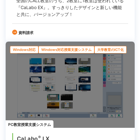
全国のCALL教室のうち、2教室に1教室は使われている
『CaLabo EX』。
すっきりしたデザインと新しい機能
と共に、バージョンアップ！
資料請求
Windows対応
Windows対応授業支援システム
大学教育のICT化
PC教室授業支援システム
®
CaLabo
LX