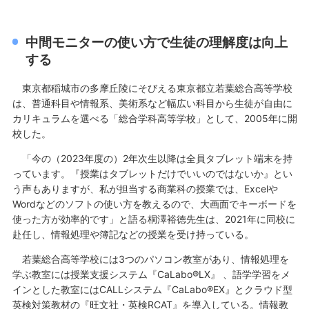
中間モニターの使い方で生徒の理解度は向上
する
東京都稲城市の多摩丘陵にそびえる東京都立若葉総合高等学校
は、普通科目や情報系、美術系など幅広い科目から生徒が自由に
カリキュラムを選べる「総合学科高等学校」として、2005年に開
校した。
「今の（2023年度の）2年次生以降は全員タブレット端末を持
っています。『授業はタブレットだけでいいのではないか』とい
う声もありますが、私が担当する商業科の授業では、Excelや
Wordなどのソフトの使い方を教えるので、大画面でキーボードを
使った方が効率的です」と語る桐澤裕徳先生は、2021年に同校に
赴任し、情報処理や簿記などの授業を受け持っている。
若葉総合高等学校には3つのパソコン教室があり、情報処理を
学ぶ教室には授業支援システム『CaLabo®LX』 、語学学習をメ
インとした教室にはCALLシステム『CaLabo®EX』とクラウド型
英検対策教材の『旺文社・英検RCAT』を導入している。情報教