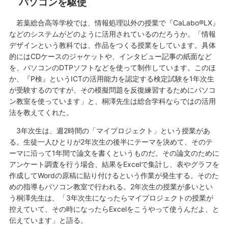
パソコンを駆使
若葉総合高等学校では、情報処理以外の授業で『CaLabo®LX』
などのシステムがどのように活用されているのだろうか。「情報
デザインという教科では、作品をつくる授業をしています。具体
的にはCDケースのジャケットや、インタビュー記事の紙面など
を、パソコンのDTPソフトなどを使って制作しています。このほ
か、『P検』というICTの活用能力を認定する検定試験を1年次生
が受験するのですが、その模擬問題を反復練習するためにパソコ
ン教室を使っています」と、桐澤先生は総合学科ならではの活用
法を教えてくれた。
3年次生は、週2時間の「マイプロジェクト」という授業があ
る。生徒一人ひとりが2年次生の後半にテーマを決めて、そのテ
ーマに沿って1年間で論文を書くというものだ。その論文のために
アンケート調査を行う場合、結果をExcelで集計し、表やグラフを
作成してWordの原稿に貼り付けるという作業が発生する。そのた
めの指導もパソコン教室で行われる。2年次生の授業が多いとい
う桐澤先生は、「3年次生になったらマイプロジェクトの授業が
控えていて、その時になったらExcelをこうやって使うんだよ、と
伝えています」と語る。