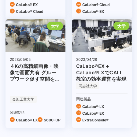
CaLabo® EX
CaLabo®︎ Cloud
CaLabo®︎ Cloud
CaLabo® EX
大学
大学
2023/04/28
2023/05/05
CaLabo®EX＋
４Kの高精細画像・映
CaLabo®LXでCALL
像で画面共有 グルー
教室の効率運営を実現
プワーク促す空間を構
築
同志社大学
関連製品
金沢工業大学
CaLabo® LX
関連製品
CaLabo® EX
CaLabo® LX
S600-OP
ExtraConsole®