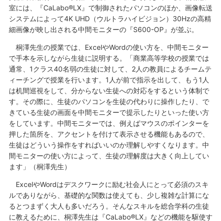
室には、『CaLabo®LX』で制御されたパソコンのほか、画像転送
システムによって4K UHD（ウルトラハイビジョン）30Hzの高精
細画像が映し出される中間モニターの『S600-OP』が並ぶ。
桐澤先生の授業では、ExcelやWordの使い方を、中間モニター
で手本を示しながら生徒に説明する。「商業高等学校の授業では
通常、1クラス40名弱の生徒に対して、2人の教員によるチームテ
ィーチングで授業を行います。1人が前で指示を出して、もう1人
は机間巡視をして、分からない生徒への対応をするという体制で
す。その際に、生徒のパソコンを生徒の代わりに操作したり、で
きている生徒の画面を中間モニターで提示したりといった使い方
をしています。中間モニターでは、例えばマウスのポインターを
押した箇所を、アクセントを付けて表示させる機能もあるので、
生徒はどういう操作をすればいいのか理解しやすくなります。中
間モニターの使い方によって、生徒の理解度は大きく向上してい
ます」（桐澤先生）
ExcelやWordはデスクワークに励む社会人にとって必須のスキ
ルでありながら、基礎的な関数は使えても、少し複雑な計算にな
るとつまずく大人も多いだろう。そんなスキルを総合学科の生徒
に教えるために、桐澤先生は『CaLabo®LX』などの機能を駆使す