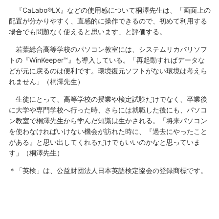
『CaLabo®LX』などの使用感について桐澤先生は、「画面上の
配置が分かりやすく、直感的に操作できるので、初めて利用する
場合でも問題なく使えると思います」と評価する。
若葉総合高等学校のパソコン教室には、システムリカバリソフ
トの『WinKeeper™』も導入している。「再起動すればデータな
どが元に戻るのは便利です。環境復元ソフトがない環境は考えら
れません」（桐澤先生）
生徒にとって、高等学校の授業や検定試験だけでなく、卒業後
に大学や専門学校へ行った時、さらには就職した後にも、パソコ
ン教室で桐澤先生から学んだ知識は生かされる。「将来パソコン
を使わなければいけない機会が訪れた時に、『過去にやったこと
がある』と思い出してくれるだけでもいいのかなと思っていま
す」（桐澤先生）
＊「英検」は、公益財団法人日本英語検定協会の登録商標です。