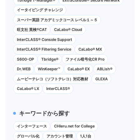
Tbridge T-Manager®
ExtraConsole® Secure Network
イータイピング チャレンジ
スーパー英語 アカデミックコース レベル１～５
旺文社 英検®CAT
CaLabo®︎ Cloud
InterCLASS®︎ Console Support
InterCLASS®︎ Filtering Service
CaLabo® MX
S600-OP
Tbridge®
ファイル暗号化CR Pro
Dr.WEB
WinKeeper™
CaLabo® EX
ABLish®
ムービーテレコ（ソフトテレコ）対応教材
GLEXA
CaLabo® LX
InterCLASS®
キーワードから探す
インターフェース
CHIeru.net for College
グローバル化
アカウント管理
1人1台