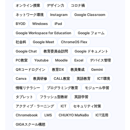
オンライン授業
デザイン力
コロナ禍
ネットワーク環境
Instagram
Google Classroom
BYOD
Windows
iPad
Google Workspace for Education
Google フォーム
社会科
Google Meet
ChromeOS Flex
Google Chat
教育委員会訪問
Google ドキュメント
PC教室
Youtube
Moodle
Excel
デバイス管理
QRコードログイン
教育DX
教員養成
Gemini
Canva
教員研修
CALL教室
英語教育
ICT環境
情報リテラシー
プログラミング教育
モジュール学習
タブレット
フラッシュ型教材
英語学習
アクティブ・ラーニング
ICT
セキュリティ対策
Chromebook
LMS
CHUKYO MaNaBo
ICT活用
GIGAスクール構想