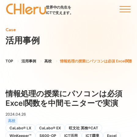
世界中の先生を
ICTで支えます。
Case
活用事例
TOP
活用事例
高校
情報処理の授業にパソコンは必須 Excel関数
情報処理の授業にパソコンは必須
Excel関数を中間モニターで実演
2024.04.26
高校
CaLabo® LX
CaLabo® EX
旺文社 英検®CAT
WinKeeper™
S600-OP
ICT活用
ICT環境
Excel