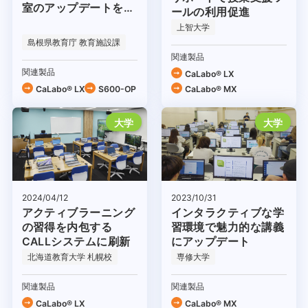
室のアップデートを推
ールの利用促進
進
上智大学
島根県教育庁 教育施設課
関連製品
関連製品
CaLabo® LX
CaLabo® LX
S600-OP
CaLabo® MX
大学
大学
2024/04/12
2023/10/31
アクティブラーニング
インタラクティブな学
の習得を内包する
習環境で魅力的な講義
CALLシステムに刷新
にアップデート
北海道教育大学 札幌校
専修大学
関連製品
関連製品
CaLabo® LX
CaLabo® MX