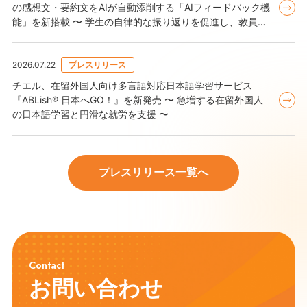
の感想文・要約文をAIが自動添削する「AIフィードバック機
能」を新搭載 〜 学生の自律的な振り返りを促進し、教員の
添削負担を軽減 〜
2026.07.22
プレスリリース
チエル、在留外国人向け多言語対応日本語学習サービス
『ABLish® 日本へGO！』を新発売 〜 急増する在留外国人
の日本語学習と円滑な就労を支援 〜
プレスリリース一覧へ
2026.07.28
2021.08.26
IRニュース
お知らせ
LMS『GLEXA』for Academic をバージョンアップし、学生
株価情報
の感想文・要約文をAIが自動添削する「AIフィードバック機
能」を新搭載【チエルネクサス株式会社】
Contact
2018.05.11
IRニュース
お問い合わせ
IRニュース
2026.07.21
お知らせ