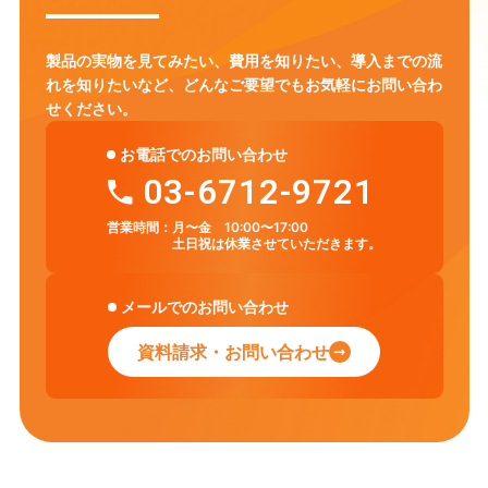
株式会社東京音楽鑑賞協会 「The Fantastic Evening in
Tennoz Isle 2026」における 中国芸能雑技団によるゲスト
2018.05.01
IRニュース
製品の実物を見てみたい、費用を知りたい、導入までの流
ステージを担当
適時開示情報
れを知りたいなど、
どんなご要望でもお気軽にお問い合わ
せください。
2026.07.08
お知らせ
2018.05.01
お電話でのお問い合わせ
IRニュース
夏季休業のお知らせ
03-6712-9721
株主総会関連資料
営業時間：
月〜金 10:00〜17:00
土日祝は休業させていただきます。
2026.07.01
お知らせ
「チエルネクサス株式会社」へ社名変更〜新たな経営理念
のもと、人材育成・DX支援事業を強化・ウェブサイトリニ
メールでのお問い合わせ
ューアル〜【チエルコミュニケーションブリッジ株式会
社】
資料請求・お問い合わせ