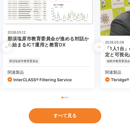
2026.05.12
那須塩原市教育委員会が進める対話か
2026.05.08
ら始まるICT運用と教育DX
「1人1台
定と可視化
那須塩原市教育委員会
福島市教育委員会
関連製品
関連製品
InterCLASS®︎ Filtering Service
Tbridge®
すべて見る