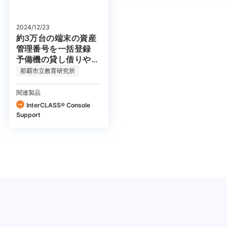
2024/12/23
約3万台の端末の資産
管理番号を一括登録
予備機の貸し借りや故
障対応がスムーズに
那覇市立教育研究所
関連製品
InterCLASS®︎ Console
Support