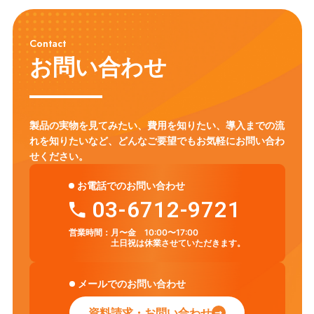
英語教育
ICT環境
情報リテラシー
プログラミング教育
Contact
モジュール学習
タブレット
フラッシュ型教材
英語学習
お問い合わせ
アクティブ・ラーニング
ICT
セキュリティ対策
Chromebook
LMS
CHUKYO MaNaBo
ICT活用
GIGAスクール構想
製品の実物を見てみたい、費用を知りたい、導入までの流
れを知りたいなど、
どんなご要望でもお気軽にお問い合わ
せください。
お電話でのお問い合わせ
03-6712-9721
営業時間：
月〜金 10:00〜17:00
土日祝は休業させていただきます。
メールでのお問い合わせ
資料請求・お問い合わせ