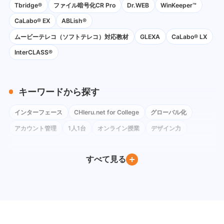
Tbridge®
ファイル暗号化CR Pro
Dr.WEB
WinKeeper™
CaLabo® EX
ABLish®
ムービーテレコ（ソフトテレコ）対応教材
GLEXA
CaLabo® LX
InterCLASS®
キーワードから探す
インターフェース
CHIeru.net for College
グローバル化
アカウント管理
1人1台
オンライン授業
デザイン力
コロナ禍
ネットワーク環境
Instagram
Google Classroom
すべて見る
BYOD
Windows
iPad
Google Workspace for Education
Google フォーム
社会科
Google Meet
ChromeOS Flex
Google Chat
教育委員会訪問
Google ドキュメント
PC教室
Youtube
Moodle
Excel
デバイス管理
QRコードログイン
教育DX
教員養成
Gemini
Canva
教員研修
CALL教室