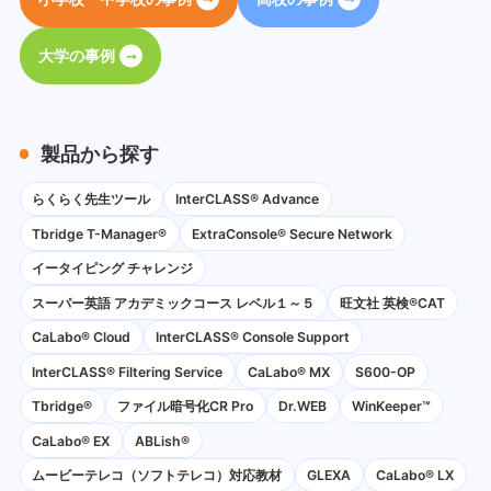
大学の事例
製品から探す
らくらく先生ツール
InterCLASS® Advance
Tbridge T-Manager®
ExtraConsole® Secure Network
イータイピング チャレンジ
スーパー英語 アカデミックコース レベル１～５
旺文社 英検®CAT
CaLabo®︎ Cloud
InterCLASS®︎ Console Support
InterCLASS®︎ Filtering Service
CaLabo® MX
S600-OP
Tbridge®
ファイル暗号化CR Pro
Dr.WEB
WinKeeper™
CaLabo® EX
ABLish®
ムービーテレコ（ソフトテレコ）対応教材
GLEXA
CaLabo® LX