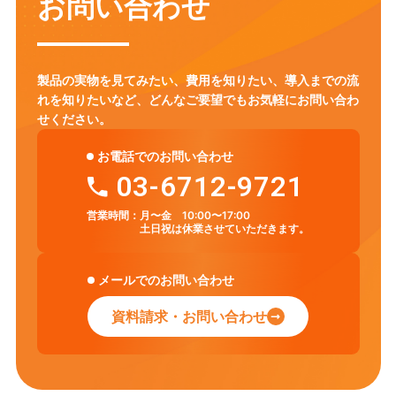
お問い合わせ
アクティブ・ラーニング
ICT
セキュリティ対策
Chromebook
LMS
CHUKYO MaNaBo
ICT活用
GIGAスクール構想
製品の実物を見てみたい、費用を知りたい、導入までの流
れを知りたいなど、
どんなご要望でもお気軽にお問い合わ
せください。
お電話でのお問い合わせ
03-6712-9721
営業時間：
月〜金 10:00〜17:00
土日祝は休業させていただきます。
メールでのお問い合わせ
資料請求・お問い合わせ