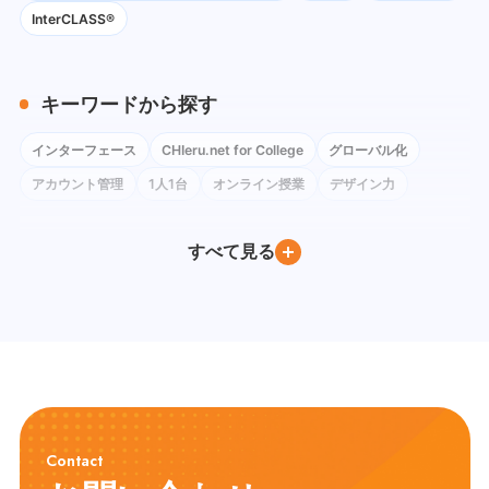
InterCLASS®
キーワードから探す
インターフェース
CHIeru.net for College
グローバル化
アカウント管理
1人1台
オンライン授業
デザイン力
コロナ禍
ネットワーク環境
Instagram
Google Classroom
すべて見る
BYOD
Windows
iPad
Google Workspace for Education
Google フォーム
社会科
Google Meet
ChromeOS Flex
Google Chat
教育委員会訪問
Google ドキュメント
PC教室
Youtube
Moodle
Excel
デバイス管理
QRコードログイン
教育DX
教員養成
Gemini
Canva
教員研修
CALL教室
英語教育
ICT環境
情報リテラシー
プログラミング教育
Contact
モジュール学習
タブレット
フラッシュ型教材
英語学習