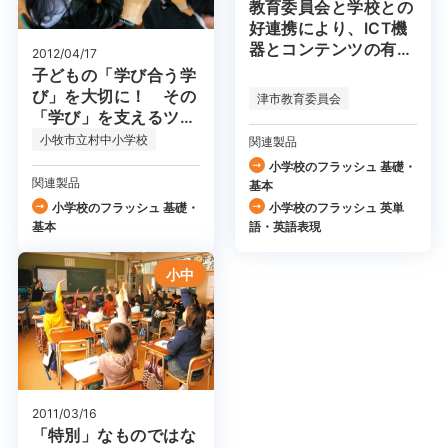
教育委員会と学校との
好連携により、ICT機
器とコンテンツの有効
2012/04/17
活用を促進
子どもの「学び合う学
び」を大切に！ その
津市教育委員会
「学び」を支えるツー
ルとしてフラッシュ型
小牧市立村中小学校
関連製品
教材を活用！
小学校のフラッシュ 基礎・
関連製品
基本
小学校のフラッシュ 基礎・
小学校のフラッシュ 英単
基本
語・英語表現
小中
2011/03/16
「特別」なものではな