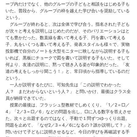
ープ内だけでなく、他のグループの子どもと相談をはじめる子も
いた。普段から、グループの枠を越えた学び合いを奨励している
という。
グループが終わると、次は全体で学び合う。指名された子ども
が次々と考えを説明しはじめたのだが、そのバリエーションはと
ても豊かだった。数直線を書いて考える子、円を書いて考える
子、丸をいくつも書いて考える子。発表スタイルも様々で、実物
投影機で自分のノートを大型モニターに映しながら説明する子も
いれば、黒板にチョークで図を書いて説明する子もいた。そして
何より、友達の説明に、黙って聴き入る姿が印象的だった。「友
達の考えをしっかり聞こう！」と、常日頃から指導しているのだ
という。
一人が説明するたびに、可知先生は「この説明でわかった
人？ まだわからないという人？」 と問いかけ、最後はクラス全
員が納得できていた。
授業の最後は、フラッシュ型教材でしめくくり。「1／2＝□／
4」「2／3＝□／6」などの問題を出し、□に入る数字を答えさせ
た。次々と出題するのではなく、手動で１問ずつゆっくり出題。
問題を止めて、「なぜ2／3＝4／6になるの？誰か説明して？」と
問いかけて子どもに説明させるなど、今日の学びを再確認する手