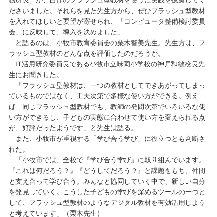
ださいました。それらを見た先生方から、ぜひフラッシュ型教材
を入れてほしいと要望が寄せられ、「コンピュータ整備検討委員
会」に反映して、導入を決めました」
と語るのは、小牧市教育委員会の栗木智美先生。先生方は、フ
ラッシュ型教材のどんな点を評価したのだろうか。
IT活用研究委員長である小牧市立味岡小学校の神戸和敏校長先
生にお聞きした。
「フラッシュ型教材は、一つの教材としてできあがってしまっ
ているものではなく、工夫次第で多様な使い方ができる。例え
ば、同じフラッシュ型教材でも、教師の発問次第でいろいろな使
い方ができるし、子どもの実態に合わせて使い方を変えられる点
が、好評だったようです」と先生は語る。
また、小牧市が重視する「学び合う学び」に役立つとも判断さ
れた。
「小牧市では、全校で『学び合う学び』に取り組んでいます。
『これは何だろう？』『どうしてだろう？』と課題をもち、仲間
と支え合って学び合う。みんなと協同していく中で、新しい自分
を発見していく。こうした子どもの学びを深めるツールの一つと
して、フラッシュ型教材のようなデジタル教材を有効活用しよう
と考えています」（栗木先生）