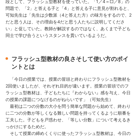
段として、フラッシュ型教材を使っていた。「1／4＝□／8」の
問題で、「2」と答える子と「4」と答える子に意見が割れると、
可知先生は「先生は少数派（4と答えた方）の味方をするので、2
だと思う人は、その理由を4だと思う人たちに説明してくださ
い」と促していた。教師が解説するのではなく、あくまで子ども
同士で学び合うというスタンスを貫いているようだ。
フラッシュ型教材の良さそして使い方のポイ
ントとは
「今日の授業では、授業の冒頭と終わりにフラッシュ型教材を
2回使いましたが、それぞれ目的が違います。授業の冒頭でのフ
ラッシュ型教材は、子どもたちに『わからない』感を与え、今日
の授業の課題につなげるのがねらいです」（可知先生）
最初は二つの分数の大小を問う簡単な問題から始めて、終わり
に二つの分数が等しくなる難しい問題を持ってくるように順番を
工夫した。子どもを戸惑わせ、「等しい分数」について考えるき
っかけにするためだ。
そして授業の締めくくりに使ったフラッシュ型教材は、今日の