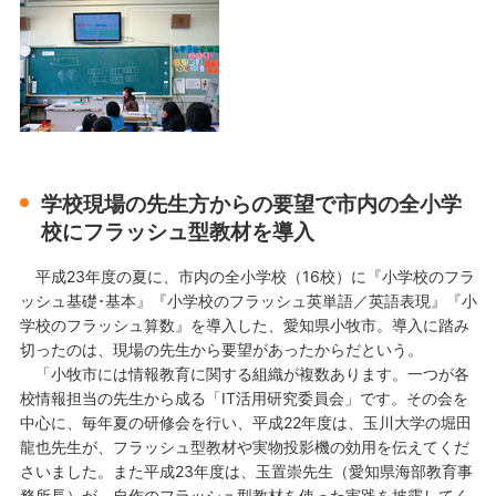
学校現場の先生方からの要望で市内の全小学
校にフラッシュ型教材を導入
平成23年度の夏に、市内の全小学校（16校）に『小学校のフラ
ッシュ基礎･基本』『小学校のフラッシュ英単語／英語表現』『小
学校のフラッシュ算数』を導入した、愛知県小牧市。導入に踏み
切ったのは、現場の先生から要望があったからだという。
「小牧市には情報教育に関する組織が複数あります。一つが各
校情報担当の先生から成る「IT活用研究委員会」です。その会を
中心に、毎年夏の研修会を行い、平成22年度は、玉川大学の堀田
龍也先生が、フラッシュ型教材や実物投影機の効用を伝えてくだ
さいました。また平成23年度は、玉置崇先生（愛知県海部教育事
務所長）が、自作のフラッシュ型教材を使った実践を披露してく