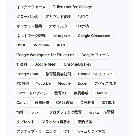
インターフェース
CHIeru.net for College
グローバル化
アカウント管理
1人1台
オンライン授業
デザイン力
コロナ禍
ネットワーク環境
Instagram
Google Classroom
BYOD
Windows
iPad
Google Workspace for Education
Google フォーム
社会科
Google Meet
ChromeOS Flex
Google Chat
教育委員会訪問
Google ドキュメント
PC教室
Youtube
Moodle
Excel
デバイス管理
QRコードログイン
教育DX
教員養成
Gemini
Canva
教員研修
CALL教室
英語教育
ICT環境
情報リテラシー
プログラミング教育
モジュール学習
タブレット
フラッシュ型教材
英語学習
アクティブ・ラーニング
ICT
セキュリティ対策