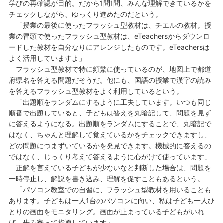
学びの再確認が目的。だから1問1問、みんな理解できているかを
チェックしながら、ゆっくり進めたのだという。
「授業の最後に使ったフラッシュ型教材は、チエルの教材。授
業の冒頭で使ったフラッシュ型教材は、eTeachersからダウンロ
ードした教材を自分なりにアレンジしたものです。eTeachersは
よく活用していますよ」
フラッシュ型教材で特に頻繁に使っているのが、地図上で都道
府県名を答える問題だそうだ。他にも、国語の授業で漢字の読み
を答えるフラッシュ型教材をよく利用しているという。
「出題順をランダムにするように工夫しています。いつも同じ
順番で出題していると、子どもは答えを丸暗記して、問題を見ず
に答えるようになる。出題順をランダムにすることで、丸暗記で
はなく、ちゃんと理解して覚えているかをチェックできますし、
どの問題につまずいているかを発見できます。機械的に答えるの
ではなく、じっくり考えて答えるように心がけて使っています」
正解を言えている子どもが少ないなと判断した場合は、問題を
一時停止し、解説を書き込み、理解を促すこともあるという。
「パソコン教室での自習に、フラッシュ型教材を用いることも
あります。子どもは一人1台のパソコンに向い、私は子ども一人ひ
とりの画面をモニタリング。画面が止まっている子どもがいれ
ば、歩み寄って指導しています」