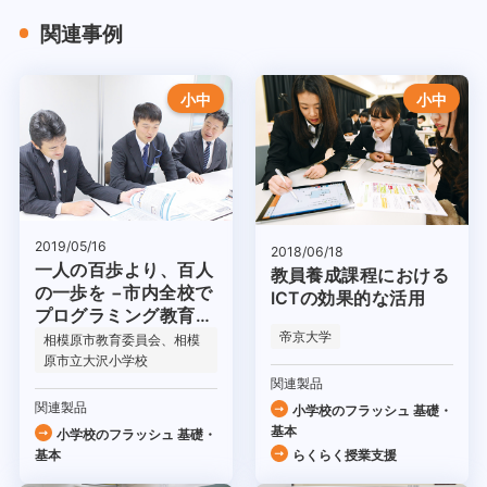
関連事例
小中
小中
2019/05/16
2018/06/18
一人の百歩より、百人
教員養成課程における
の一歩を −市内全校で
ICTの効果的な活用
プログラミング教育を
実施−
帝京大学
相模原市教育委員会、相模
原市立大沢小学校
関連製品
関連製品
小学校のフラッシュ 基礎・
基本
小学校のフラッシュ 基礎・
基本
らくらく授業支援