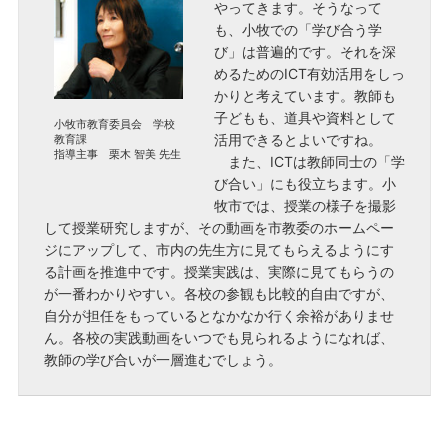
やってきます。そうなって
も、小牧での「学び合う学
び」は普遍的です。それを深
めるためのICT有効活用をしっ
かりと考えています。教師も
子どもも、道具や資料として
小牧市教育委員会 学校
活用できるとよいですね。
教育課
指導主事 栗木 智美 先生
また、ICTは教師同士の「学
び合い」にも役立ちます。小
牧市では、授業の様子を撮影
して授業研究しますが、その動画を市教委のホームペー
ジにアップして、市内の先生方に見てもらえるようにす
る計画を推進中です。授業実践は、実際に見てもらうの
が一番わかりやすい。各校の参観も比較的自由ですが、
自分が担任をもっているとなかなか行く余裕がありませ
ん。各校の実践動画をいつでも見られるようになれば、
教師の学び合いが一層進むでしょう。