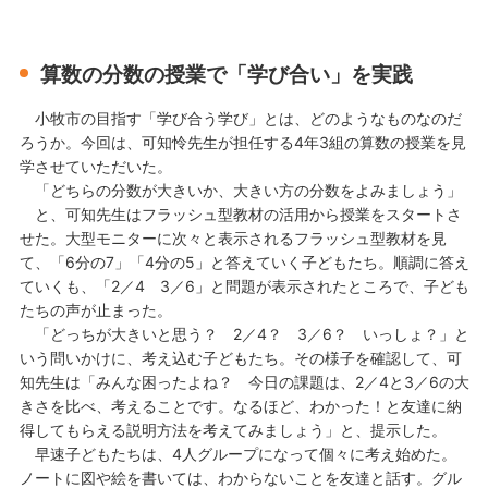
算数の分数の授業で「学び合い」を実践
小牧市の目指す「学び合う学び」とは、どのようなものなのだ
ろうか。今回は、可知怜先生が担任する4年3組の算数の授業を見
学させていただいた。
「どちらの分数が大きいか、大きい方の分数をよみましょう」
と、可知先生はフラッシュ型教材の活用から授業をスタートさ
せた。大型モニターに次々と表示されるフラッシュ型教材を見
て、「6分の7」「4分の5」と答えていく子どもたち。順調に答え
ていくも、「2／4 3／6」と問題が表示されたところで、子ども
たちの声が止まった。
「どっちが大きいと思う？ 2／4？ 3／6？ いっしょ？」と
いう問いかけに、考え込む子どもたち。その様子を確認して、可
知先生は「みんな困ったよね？ 今日の課題は、2／4と3／6の大
きさを比べ、考えることです。なるほど、わかった！と友達に納
得してもらえる説明方法を考えてみましょう」と、提示した。
早速子どもたちは、4人グループになって個々に考え始めた。
ノートに図や絵を書いては、わからないことを友達と話す。グル