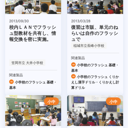
2013/09/30
2013/03/28
校内ＬＡＮでフラッシ
復習は市販、単元のね
ュ型教材を共有し、情
らいは自作のフラッシ
報交換を密に実施。
ュで
稲城市立長峰小学校
関連製品
笠岡市立 大井小学校
小学校のフラッシュ 基礎・
基本
関連製品
小学校のフラッシュ くりか
小学校のフラッシュ 基礎・
えし漢字ドリル・くりかえし計
基本
算ドリル
小中
小中