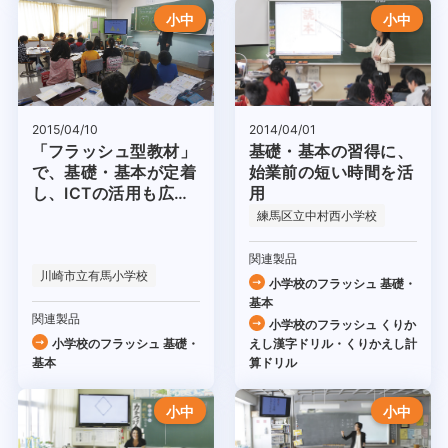
小中
小中
2014/04/01
2015/04/10
基礎・基本の習得に、
「フラッシュ型教材」
始業前の短い時間を活
で、基礎・基本が定着
用
し、ICTの活用も広が
った！
練馬区立中村西小学校
関連製品
川崎市立有馬小学校
小学校のフラッシュ 基礎・
基本
関連製品
小学校のフラッシュ くりか
小学校のフラッシュ 基礎・
えし漢字ドリル・くりかえし計
基本
算ドリル
小中
小中