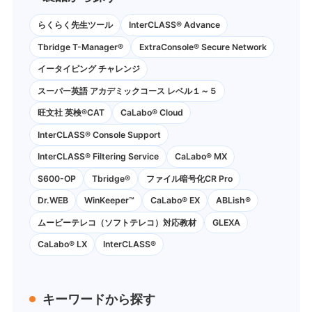
らくらく先生ツール
InterCLASS® Advance
Tbridge T-Manager®
ExtraConsole® Secure Network
イータイピング チャレンジ
スーパー英語 アカデミックコース レベル１～５
旺文社 英検®CAT
CaLabo®︎ Cloud
InterCLASS®︎ Console Support
InterCLASS®︎ Filtering Service
CaLabo® MX
S600-OP
Tbridge®
ファイル暗号化CR Pro
Dr.WEB
WinKeeper™
CaLabo® EX
ABLish®
ムービーテレコ（ソフトテレコ）対応教材
GLEXA
CaLabo® LX
InterCLASS®
キーワードから探す