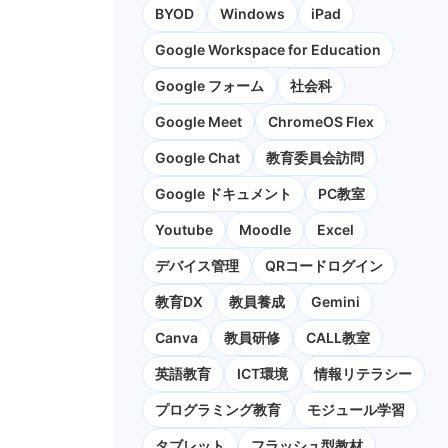
BYOD
Windows
iPad
Google Workspace for Education
Google フォーム
社会科
Google Meet
ChromeOS Flex
Google Chat
教育委員会訪問
Google ドキュメント
PC教室
Youtube
Moodle
Excel
デバイス管理
QRコードログイン
教育DX
教員養成
Gemini
Canva
教員研修
CALL教室
英語教育
ICT環境
情報リテラシー
プログラミング教育
モジュール学習
タブレット
フラッシュ型教材