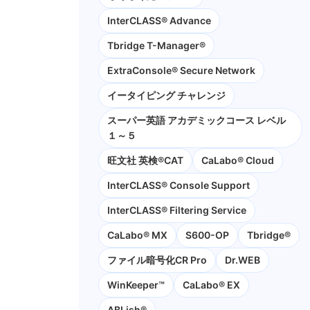
InterCLASS® Advance
Tbridge T-Manager®
ExtraConsole® Secure Network
イータイピング チャレンジ
スーパー英語 アカデミックコース レベル
１～５
旺文社 英検®CAT
CaLabo®︎ Cloud
InterCLASS®︎ Console Support
InterCLASS®︎ Filtering Service
CaLabo® MX
S600-OP
Tbridge®
ファイル暗号化CR Pro
Dr.WEB
WinKeeper™
CaLabo® EX
ABLish®