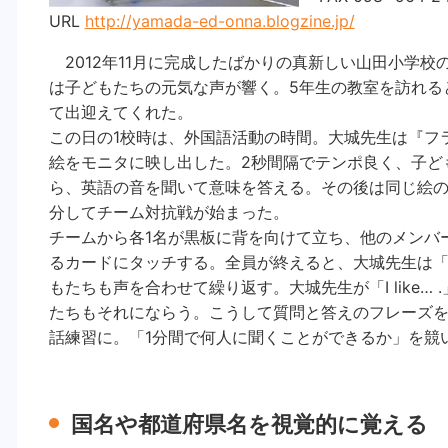
URL
http://yamada-ed-onna.blogzine.jp/
2012年11月に完成したばかりの真新しい山田小学
は子どもたちの元気な声が響く。5年生の教室を訪れる
て出迎えてくれた。
この日の1校時は、外国語活動の時間。大城先生は『フ
絵をモニタに映し出した。2秒間隔でテンポ良く、子ど
ら、英語の音を聞いて意味を答える。その後は同じ絵の
分してチーム対抗戦が始まった。
チームから各1名が黒板に背を向けて立ち、他のメンバ
るカードにタッチする。全員が終えると、大城先生は「What s
もたちも声を合わせて繰り返す。大城先生が「I like
たちもそれにならう。こうして質問と答えのフレーズ
話練習に。「1分間で何人に聞くことができるか」を競
国名や都道府県名を視覚的に覚える