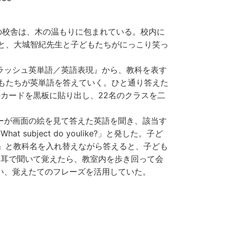
校の校舎は、木の温もりに包まれている。校内に
と、大城智紀先生と子どもたちがにっこり笑っ
ラッシュ英単語／英語表現』から、教科を表す
もたちが英単語を答えていく。ひと通り答えた
カードを黒板に貼り出し、22名のクラスを二
ーが画面の絵を見て答えた英語を聞き、該当す
ubject do youlike?」と発した。子ど
… .」と教科名を入れ替えながら答えると、子ども
を耳で聞いて覚えたら、教室内を歩き回って会
い、覚えたてのフレーズを活用していた。