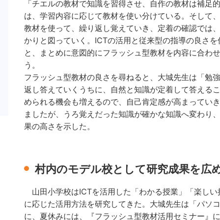
「チエルの教材で知識を習得させ、自作の教材は補足
は、学習内容に応じて教材を使い分けている。そして
教材を使って、繰り返し覚えていき、定着の確認では
かりと図っていく。ICTの活用と従来型の指導の良さ
と、まとめに意図的にフラッシュ型教材を内容に合わ
う。
フラッシュ型教材の良さを尋ねると、大城先生は「勉
返し答えていくうちに、自然と知識が定着して答える
められる機会も増えるので、自己肯定感が高まっていき
ましたが、うろ覚えだった知識が確かな知識へ変わり
果の高さを示した。
村内のモデル校として研究成果を広
山田小学校はICTを活用した「わかる授業」「楽しい
に応じた活用方法を研究してきた。大城先生は「パソ
に、夏休みには、『フラッシュ型教材活用セミナー』