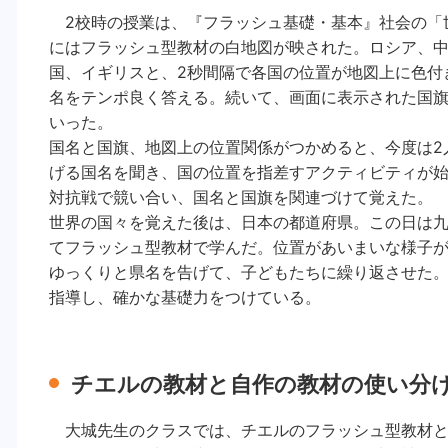
2校時の授業は、『フラッシュ基礎・基本』社会の「
にはフラッシュ型教材の白地図が映された。ロシア、
国、イギリスと、2秒間隔で各国の位置が地図上に色付
名をテンポ良く答える。続いて、画面に表示された国旗
いった。
国名と国旗、地図上の位置関係がつかめると、今度は2
げる国名を聞き、国の位置を指差すアクティビティが
対抗戦で競い合い、国名と国旗を関連づけて覚えた。
世界の国々を覚えた後は、日本の都道府県。この日は
てフラッシュ型教材で学んだ。位置があいまいな様子
ゆっくりと県名を告げて、子どもたちに繰り返させた
指導し、確かな基礎力をつけている。
チエルの教材と自作の教材の使い分
大城先生のクラスでは、チエルのフラッシュ型教材と