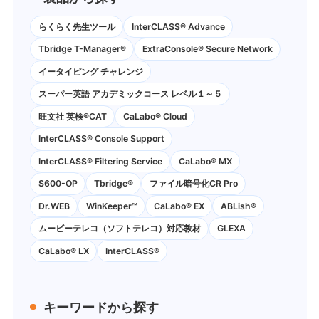
らくらく先生ツール
InterCLASS® Advance
Tbridge T-Manager®
ExtraConsole® Secure Network
イータイピング チャレンジ
スーパー英語 アカデミックコース レベル１～５
旺文社 英検®CAT
CaLabo®︎ Cloud
InterCLASS®︎ Console Support
InterCLASS®︎ Filtering Service
CaLabo® MX
S600-OP
Tbridge®
ファイル暗号化CR Pro
Dr.WEB
WinKeeper™
CaLabo® EX
ABLish®
ムービーテレコ（ソフトテレコ）対応教材
GLEXA
CaLabo® LX
InterCLASS®
キーワードから探す