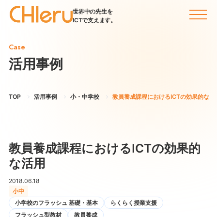
世界中の先生を
ICTで支えます。
Case
活用事例
TOP
活用事例
小・中学校
教員養成課程におけるICTの効果的な活
教員養成課程におけるICTの効果的
な活用
2018.06.18
小中
小学校のフラッシュ 基礎・基本
らくらく授業支援
フラッシュ型教材
教員養成