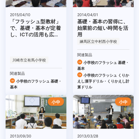
2014/04/01
2015/04/10
基礎・基本の習得に、
「フラッシュ型教材」
始業前の短い時間を活
で、基礎・基本が定着
用
し、ICTの活用も広が
った！
練馬区立中村西小学校
関連製品
川崎市立有馬小学校
小学校のフラッシュ 基礎・
基本
関連製品
小学校のフラッシュ くりか
小学校のフラッシュ 基礎・
えし漢字ドリル・くりかえし計
基本
算ドリル
小中
小中
2013/09/30
2013/03/28