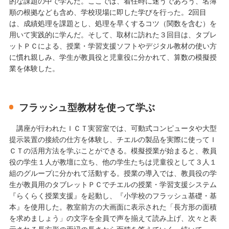
的な課題の中で学んだ。ここでは、着任時に迷うであろう、名簿
順の根拠なども含め、学校現場に即した学びを行った。2回目
は、成績処理を課題とし、処理を早くするコツ（関数を含む）を
用いて実践的に学んだ。そして、取材に訪れた３回目は、タブレ
ットＰＣによる、授業・学習支援ソフトやデジタル教材の使い方
に慣れ親しみ、学生が教員役と児童役に分かれて、算数の模擬授
業を体験した。
フラッシュ型教材を使って学ぶ
講座が行われたＩＣＴ実習室では、可動式コンピュータや大型
提示装置の接続の仕方を体験し、チエルの製品を実際に使ってＩ
ＣＴの活用方法を学ぶことができる。模擬授業が始まると、教員
役の学生１人が教壇に立ち、他の学生たちは児童役として３人１
組のグループに分かれて活動する。授業の導入では、教員役の学
生が教員用のタブレットＰＣでチエルの授業・学習支援システム
『らくらく授業支援』を起動し、『小学校のフラッシュ基礎・基
本』を使用した。教室前方の大画面に表示された「長方形の面積
を求めましょう」の文字を全員で声を揃えて読み上げ、次々と表