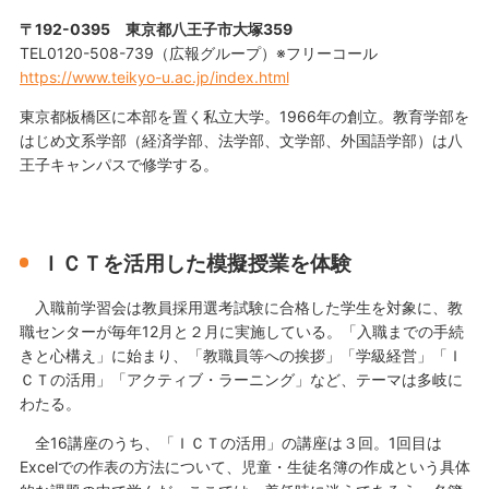
〒192-0395 東京都八王子市大塚359
TEL0120-508-739（広報グループ）※フリーコール
https://www.teikyo-u.ac.jp/index.html
東京都板橋区に本部を置く私立大学。1966年の創立。教育学部を
はじめ文系学部（経済学部、法学部、文学部、外国語学部）は八
王子キャンパスで修学する。
ＩＣＴを活用した模擬授業を体験
入職前学習会は教員採用選考試験に合格した学生を対象に、教
職センターが毎年12月と２月に実施している。「入職までの手続
きと心構え」に始まり、「教職員等への挨拶」「学級経営」「Ｉ
ＣＴの活用」「アクティブ・ラーニング」など、テーマは多岐に
わたる。
全16講座のうち、「ＩＣＴの活用」の講座は３回。1回目は
Excelでの作表の方法について、児童・生徒名簿の作成という具体