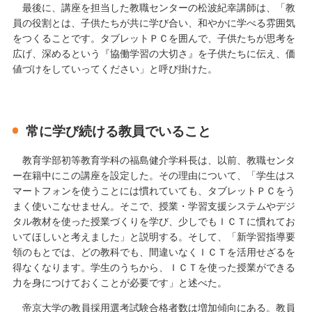
最後に、講座を担当した教職センターの松波紀幸講師は、「教
員の役割とは、子供たちが共に学び合い、和やかに学べる雰囲気
をつくることです。タブレットＰＣを囲んで、子供たちが思考を
広げ、深めるという『協働学習の大切さ』を子供たちに伝え、価
値づけをしていってください」と呼び掛けた。
常に学び続ける教員でいること
教育学部初等教育学科の福島健介学科長は、以前、教職センタ
ー在籍中にこの講座を設定した。その理由について、「学生はス
マートフォンを使うことには慣れていても、タブレットＰＣをう
まく使いこなせません。そこで、授業・学習支援システムやデジ
タル教材を使った授業づくりを学び、少しでもＩＣＴに慣れてお
いてほしいと考えました」と説明する。そして、「新学習指導要
領のもとでは、どの教科でも、間違いなくＩＣＴを活用せざるを
得なくなります。学生のうちから、ＩＣＴを使った授業ができる
力を身につけておくことが必要です」と述べた。
帝京大学の教員採用選考試験合格者数は増加傾向にある。教員