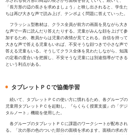
示される長方形の両辺の長さから面積を答えていく。続いて、
「長方形の辺の長さを求めましょう」と映し出されると、学生た
ちは再び大きな声で読み上げ、テンポよく問題に答えていった。
フラッシュ型教材は、クラス全員が前方の画面を見ながら大き
な声で一斉に読んだり答えたりする。児童がみんな顔を上げて参
加するため、教員からは児童の表情が見てとれる。自信を持って
大きな声で答える児童もいれば、不安そうな顔つきで小さな声で
答える児童もいる。そうしてクラス全体を見わたしながら、知識
の定着の度合いを把握し、不安そうな児童には別途指導ができる
という利点がある。
タブレットＰＣで協働学習
続いて、タブレットＰＣの使い方に慣れるため、各グループの
児童用タブレットＰＣを起動し、『らくらく授業支援』の「デジ
タルノート」機能を使用した。
各グループのタブレットＰＣに課題のワークシートが配布され
る。「次の形の色のついた部分の面積を求めます。面積の求め方