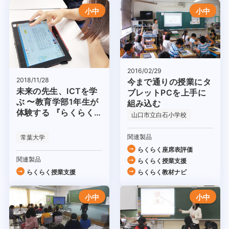
小中
小中
2016/02/29
2018/11/28
今まで通りの授業にタ
未来の先生、ICTを学
ブレットPCを上手に
ぶ 〜教育学部1年生が
組み込む
体験する 『らくらく
山口市立白石小学校
授業支援』〜
関連製品
常葉大学
らくらく座席表評価
関連製品
らくらく授業支援
らくらく授業支援
らくらく教材ナビ
小中
小中