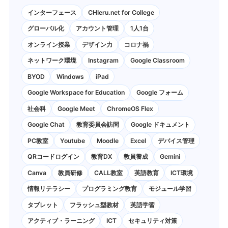
インターフェース
CHIeru.net for College
グローバル化
アカウント管理
1人1台
オンライン授業
デザイン力
コロナ禍
ネットワーク環境
Instagram
Google Classroom
BYOD
Windows
iPad
Google Workspace for Education
Google フォーム
社会科
Google Meet
ChromeOS Flex
Google Chat
教育委員会訪問
Google ドキュメント
PC教室
Youtube
Moodle
Excel
デバイス管理
QRコードログイン
教育DX
教員養成
Gemini
Canva
教員研修
CALL教室
英語教育
ICT環境
情報リテラシー
プログラミング教育
モジュール学習
タブレット
フラッシュ型教材
英語学習
アクティブ・ラーニング
ICT
セキュリティ対策