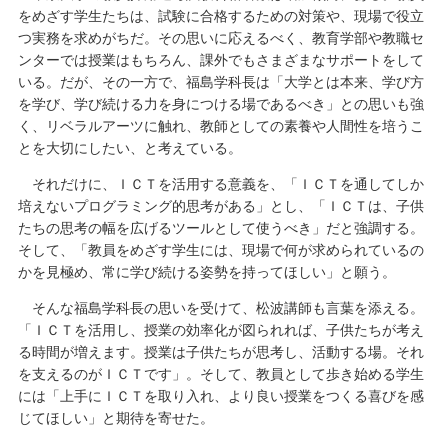
をめざす学生たちは、試験に合格するための対策や、現場で役立
つ実務を求めがちだ。その思いに応えるべく、教育学部や教職セ
ンターでは授業はもちろん、課外でもさまざまなサポートをして
いる。だが、その一方で、福島学科長は「大学とは本来、学び方
を学び、学び続ける力を身につける場であるべき」との思いも強
く、リベラルアーツに触れ、教師としての素養や人間性を培うこ
とを大切にしたい、と考えている。
それだけに、ＩＣＴを活用する意義を、「ＩＣＴを通してしか
培えないプログラミング的思考がある」とし、「ＩＣＴは、子供
たちの思考の幅を広げるツールとして使うべき」だと強調する。
そして、「教員をめざす学生には、現場で何が求められているの
かを見極め、常に学び続ける姿勢を持ってほしい」と願う。
そんな福島学科長の思いを受けて、松波講師も言葉を添える。
「ＩＣＴを活用し、授業の効率化が図られれば、子供たちが考え
る時間が増えます。授業は子供たちが思考し、活動する場。それ
を支えるのがＩＣＴです」。そして、教員として歩き始める学生
には「上手にＩＣＴを取り入れ、より良い授業をつくる喜びを感
じてほしい」と期待を寄せた。