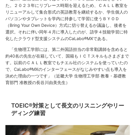
た。２０２３年にリプレース時期を迎えるため、ＣＡＬＬ教室を
リニューアルして集合形式の英語教育を継続するか、学生個人の
パソコンやタブレットを学内に持参して学習に使うＢＹＯＤ
（Bring Your Own Device）方式に切り替えるか議論し、後者を
選択。それに伴い同年４月に導入したのが、語学４技能学習に特
化したクラウド型支援システムのCaLabo®MXである。
「生物理工学部には、第二外国語担当の非常勤講師を含めると
約40名の先生が在籍していて、国籍もＩＣＴスキルもさまざまで
す。以前のＣＡＬＬ教室でもチエル社のシステムを使っていたの
で、CaLabo®MXのインターフェースがなじみやすい点も導入を
決めた理由の一つです」（近畿大学 生物理工学部 教養・基礎教
育部門 准教授の長谷川由美先生）
TOEIC®対策として長文のリスニングやリー
ディング練習