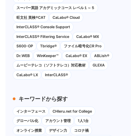
スーパー英語 アカデミックコース レベル１～５
旺文社 英検®CAT
CaLabo®︎ Cloud
InterCLASS®︎ Console Support
InterCLASS®︎ Filtering Service
CaLabo® MX
S600-OP
Tbridge®
ファイル暗号化CR Pro
Dr.WEB
WinKeeper™
CaLabo® EX
ABLish®
ムービーテレコ（ソフトテレコ）対応教材
GLEXA
CaLabo® LX
InterCLASS®
キーワードから探す
インターフェース
CHIeru.net for College
グローバル化
アカウント管理
1人1台
オンライン授業
デザイン力
コロナ禍