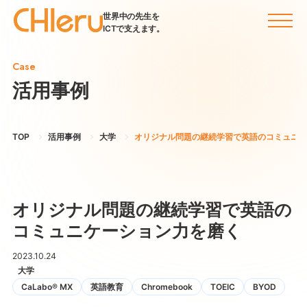
世界中の先生を
ICTで支えます。
Case
活用事例
TOP
活用事例
大学
オリジナル問題の継続学習で英語のコミュニケ
オリジナル問題の継続学習で英語の
コミュニケーション力を磨く
2023.10.24
大学
CaLabo® MX
英語教育
Chromebook
TOEIC
BYOD