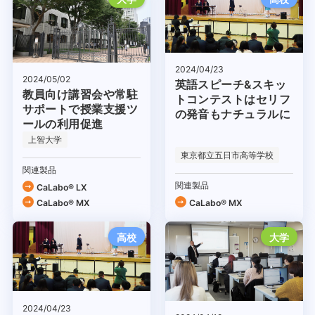
2024/04/23
2024/05/02
英語スピーチ&スキッ
教員向け講習会や常駐
トコンテストはセリフ
サポートで授業支援ツ
の発音もナチュラルに
ールの利用促進
上智大学
東京都立五日市高等学校
関連製品
関連製品
CaLabo® LX
CaLabo® MX
CaLabo® MX
高校
大学
2024/04/23