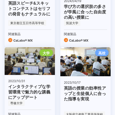
2024/04/19
英語スピーチ&スキッ
学び方の選択肢の多さ
トコンテストはセリフ
が学風に合った自由度
の発音もナチュラルに
の高い授業に
東京都立五日市高等学校
筑波大学
関連製品
関連製品
CaLabo® MX
CaLabo® MX
大学
高校
2023/10/31
2023/10/17
インタラクティブな学
英語の授業の効率性ア
習環境で魅力的な講義
ップと生徒個人に合っ
にアップデート
た指導を実現
専修大学
関連製品
大阪府立都島工業高等学校