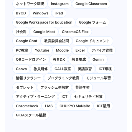
ネットワーク環境
Instagram
Google Classroom
BYOD
Windows
iPad
Google Workspace for Education
Google フォーム
社会科
Google Meet
ChromeOS Flex
Google Chat
教育委員会訪問
Google ドキュメント
PC教室
Youtube
Moodle
Excel
デバイス管理
QRコードログイン
教育DX
教員養成
Gemini
Canva
教員研修
CALL教室
英語教育
ICT環境
情報リテラシー
プログラミング教育
モジュール学習
タブレット
フラッシュ型教材
英語学習
アクティブ・ラーニング
ICT
セキュリティ対策
Chromebook
LMS
CHUKYO MaNaBo
ICT活用
GIGAスクール構想