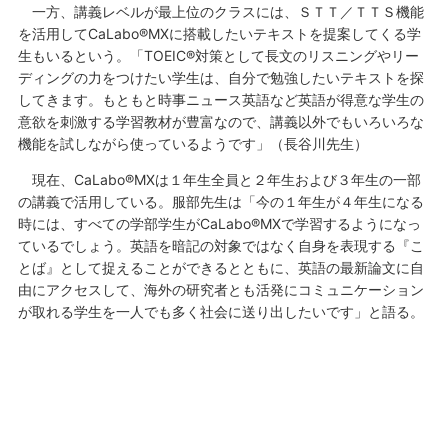
一方、講義レベルが最上位のクラスには、ＳＴＴ／ＴＴＳ機能
を活用してCaLabo®MXに搭載したいテキストを提案してくる学
生もいるという。「TOEIC®対策として長文のリスニングやリー
ディングの力をつけたい学生は、自分で勉強したいテキストを探
してきます。もともと時事ニュース英語など英語が得意な学生の
意欲を刺激する学習教材が豊富なので、講義以外でもいろいろな
機能を試しながら使っているようです」（長谷川先生）
現在、CaLabo®MXは１年生全員と２年生および３年生の一部
の講義で活用している。服部先生は「今の１年生が４年生になる
時には、すべての学部学生がCaLabo®MXで学習するようになっ
ているでしょう。英語を暗記の対象ではなく自身を表現する『こ
とば』として捉えることができるとともに、英語の最新論文に自
由にアクセスして、海外の研究者とも活発にコミュニケーション
が取れる学生を一人でも多く社会に送り出したいです」と語る。