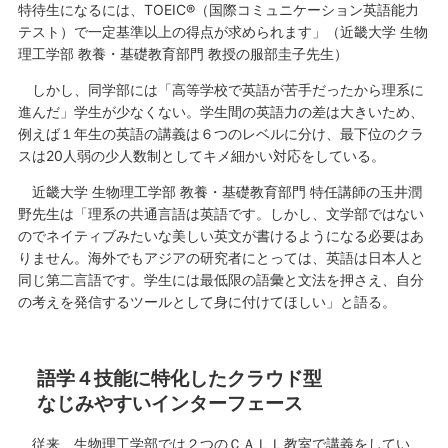
特待生になるには、TOEIC®（国際コミュニケーション英語能力
テスト）で一定基準以上の得点が求められます」（近畿大学 生物
理工学部 教養・基礎教育部門 教授の服部圭子先生）
しかし、同学部には「高等学校で英語が苦手だったから理系に
進んだ」学生が少なくない。学生間の英語力の差は大きいため、
例えば１年生の英語の講義は６つのレベルに分け、最下位のクラ
スは20人弱の少人数制としてキメ細かい対応をしている。
近畿大学 生物理工学部 教養・基礎教育部門 特任講師の玉井潤
野先生は「理系の共通言語は英語です。しかし、文学部ではない
のでネイティブみたいな美しい英文が書けるようになる必要はあ
りません。海外でもアジアの研究者にとっては、英語は日本人と
同じ第二言語です。学生には最低限の語彙と文法を押さえ、自分
の考えを発信するツールとして身に付けてほしい」と語る。
語学４技能に特化したクラウド型
なじみやすいインターフェース
従来、生物理工学部では２つのＣＡＬＬ教室で講義をしてい