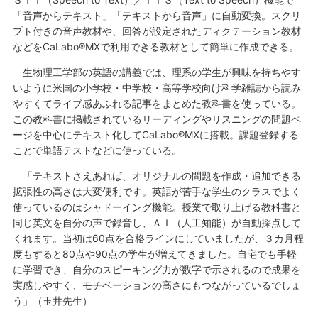
「音声からテキスト」「テキストから音声」に自動変換。スクリ
プト付きの音声教材や、回答が設定されたディクテーション教材
などをCaLabo®MXで利用できる教材として簡単に作成できる。
生物理工学部の英語の講義では、理系の学生が興味を持ちやす
いように米国の小学校・中学校・高等学校向け科学雑誌から読み
やすくてライブ感あふれる記事をまとめた教科書を使っている。
この教科書に掲載されているリーディングやリスニングの問題ペ
ージを中心にテキスト化してCaLabo®MXに搭載。課題登録する
ことで単語テストなどに使っている。
「テキストさえあれば、オリジナルの問題を作成・追加できる
拡張性の高さは大変便利です。英語が苦手な学生のクラスでよく
使っているのはシャドーイング機能。授業で取り上げる教科書と
同じ英文を自分の声で録音し、ＡＩ（人工知能）が自動採点して
くれます。当初は60点を合格ラインにしていましたが、３カ月程
度もすると80点や90点の学生が増えてきました。自宅でも手軽
に学習でき、自分のスピーキング力が数字で示されるので成果を
実感しやすく、モチベーションの高さにもつながっているでしょ
う」（玉井先生）