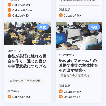
CaLabo® MX
関連製品
CaLabo®︎ Cloud
CaLabo® EX
CaLabo® MX
高校
高校
2023/05/12
2022/12/09
生徒が英語に触れる機
Google フォームとの
会を作り、通じた喜び
連携で生徒の主体性を
を学習意欲につなげる
引き出す授業へ
広島市立舟入高等学校
東京都立五日市高等学校
関連製品
関連製品
CaLabo® MX
CaLabo® MX
CaLabo® EX