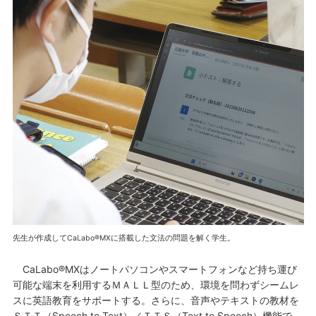
先生が作成してCaLabo®MXに搭載した文法の問題を解く学生。
CaLabo®MXはノートパソコンやスマートフォンなど持ち運び
可能な端末を利用するＭＡＬＬ型のため、環境を問わずシームレ
スに英語教育をサポートする。さらに、音声やテキストの教材を
ＳＴＴ（Speech to Text）／ＴＴＳ（Text to Speech）機能で