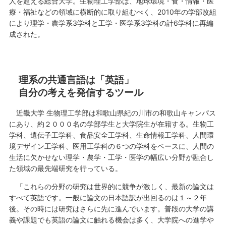
人を超える総合大学。生物理工学部は、地球環境・食・情報・医
療・福祉などの領域に横断的に取り組むべく、2010年の学部改組
により理学・農学系3学科と工学・医学系3学科の計6学科に再編
成された。
理系の共通言語は「英語」
自分の考えを発信するツール
近畿大学 生物理工学部は和歌山県紀の川市の和歌山キャンパス
にあり、約２０００名の学部学生と大学院生が在籍する。生物工
学科、遺伝子工学科、食品安全工学科、生命情報工学科、人間環
境デザイン工学科、医用工学科の６つの学科をベースに、人間の
生活に欠かせない理学・農学・工学・医学の幅広い分野が融合し
た領域の最先端研究を行っている。
「これらの分野の研究は世界的に競争が激しく、最新の論文は
すべて英語です。一般に論文の日本語訳が出回るのは１～２年
後。その時には研究はさらに先に進んでいます。普段の大学の講
義や課題でも英語の論文に触れる機会は多く、大学院への進学や