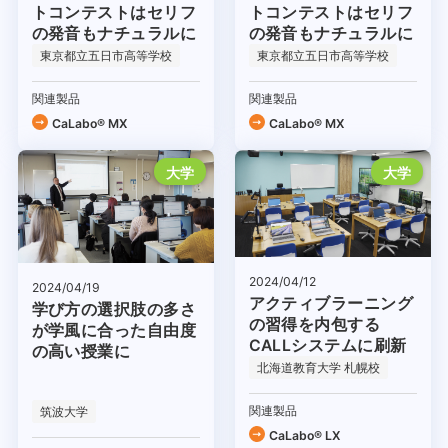
トコンテストはセリフ
トコンテストはセリフ
の発音もナチュラルに
の発音もナチュラルに
東京都立五日市高等学校
東京都立五日市高等学校
関連製品
関連製品
CaLabo® MX
CaLabo® MX
大学
大学
2024/04/12
2024/04/19
アクティブラーニング
学び方の選択肢の多さ
の習得を内包する
が学風に合った自由度
CALLシステムに刷新
の高い授業に
北海道教育大学 札幌校
関連製品
筑波大学
CaLabo® LX