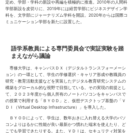
定め、学部・学科の新設や再編を積極的に推進。2010年の人間科
学部新設を皮切りに、2019年には経営学部にビジネスデザイン学
科を、文学部にジャーナリズム学科を開設。2020年からは国際コ
ミュニケーション学部を新たに設置した。
語学系教員による専門委員会で実証実験を踏
まえながら議論
専修大学は、キャンパスＤＸ（デジタルトランスフォーメーシ
ョン）の一環として、学生の学修選択・キャリア形成や教職員の
研究・教育活動支援などを実装したデジタル教育研究システムの
構築をグローカル的な視野で目指している。その実現の前提とし
て、２０２３年度から個人所有のノートパソコンをキャンパスで
の授業で利用する「ＢＹＯＤ」と、仮想デスクトップ基盤の「Ｖ
ＤＩ（Virtual Desktop Infrastructure）」を導入した。
ＢＹＯＤによって、学生は、数年おきに入れ替える大学のパソ
コンよりはるかに性能が良い最新かつ慣れた端末を使えたり、ど
こでも学習できたりする。また、ＶＤＩは、セキュリティ対策を