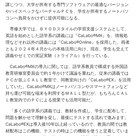
講じつつ、大学が所有する専門ソフトウェアの最適なバージョン
やハイスペックなバーチャルＰＣを、学生が所有するノートパソ
コンへ負荷をかけずに提供可能になる。
専修大学では、ＢＹＯＤスタイルの学習支援システムとして、
英語を始めとした語学系の講義には『CaLabo®MX』を、情報処
理などそれ以外の講義には『CaLabo®Online』を採用した。両者
とも２０２４年４月からの本格活用に向け、現在、学生も交えて
講義やゼミでの実証実験（トライアル）を行っている。
CaLabo®MXの導入に関しては、語学系教員で構成する外国語
教育研修室委員会で約１年かけて議論を重ねた。従来の講義では
ＰＣが並ぶＣＡＬＬ教室で、同教室向けの『CaLabo®EX』を活用
していた。CaLabo®MXはノートパソコンやスマートフォンなど
持ち運び可能な端末を利用するＭＡＬＬ型だが、もちろんＣＡＬ
Ｌ教室内でのＰＣによる授業でも活用可能だ。
「多くの語学系の講義では、教材を作成し、学生に配布して、
問題を解かせて理解を促し、最後にテストする流れで進みます。
CaLabo®EXは導入後10年以上経っているので、教員の間では教
材配布はこの機能、テストの時はこの機能を使うと定着していま