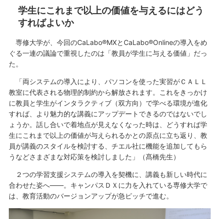
学生にこれまで以上の価値を与えるにはどう
すればよいか
専修大学が、今回のCaLabo®MXとCaLabo®Onlineの導入をめ
ぐる一連の議論で重視したのは「教員が学生に与える価値」だっ
た。
「両システムの導入により、パソコンを使った実習がＣＡＬＬ
教室に代表される物理的制約から解放されます。これをきっかけ
に教員と学生がインタラクティブ（双方向）で学べる環境が進化
すれば、より魅力的な講義にアップデートできるのではないでし
ょうか。話し合いで着地点が見えなくなった時は、どうすれば学
生にこれまで以上の価値が与えられるかとの原点に立ち返り、教
員が講義のスタイルを検討する、チエル社に機能を追加してもら
うなどさまざまな対応策を検討しました」（髙橋先生）
２つの学習支援システムの導入を契機に、講義も新しい時代に
合わせた姿へ――。キャンパスＤＸに力を入れている専修大学で
は、教育活動のバージョンアップが急ピッチで進む。