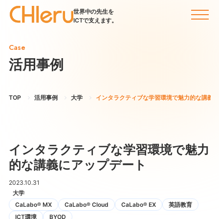
世界中の先生を
ICTで支えます。
Case
活用事例
TOP
活用事例
大学
インタラクティブな学習環境で魅力的な講義に
インタラクティブな学習環境で魅力
的な講義にアップデート
2023.10.31
大学
CaLabo® MX
CaLabo®︎ Cloud
CaLabo® EX
英語教育
ICT環境
BYOD