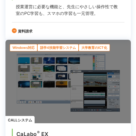
授業運営に必要な機能と、先生にやさしい操作性で
教
室のPC学習も、スマホの学習も一元管理。
資料請求
Windows対応
語学4技能学習システム
大学教育のICT化
CALLシステム
®
CaLabo
EX