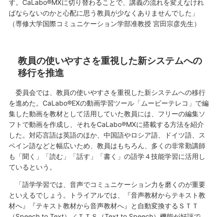
す。CaLabo®MXに切り替わることで、講義の流れを変えなけれ
ばならないのかと心配に思う教員が少なくありませんでした」
（専修大学国際コミュニケーション学部准教授 宮田宗彦先生）
教員の使いやすさを重視した新システムへの
移行を推進
委員会では、教員の使いやすさを重視した新システムへの移行
を進めた。CaLabo®EXの動画学習ツール「ムービーテレコ」で編
集した動画を教材として活用していた教員には、フリーの編集ソ
フトで動画を作成し、それをCaLabo®MXに搭載する方法を紹介
した。対応言語は英語のほか、中国語やロシア語、ドイツ語、ス
ペイン語などと幅広いため、教員はもちろん、多くの非常勤講師
も「聞く」「読む」「話す」「書く」の語学４技能学習に活用し
ているという。
「語学学習では、音声でコミュニケーション力を磨くのが重要
といえるでしょう。トライアルでは、『音声教材からテキスト教
材へ』『テキスト教材から音声教材へ』と自動変換するＳＴＴ
（Speech to Text）／ＴＴＳ（Text to Speech）機能が好評で