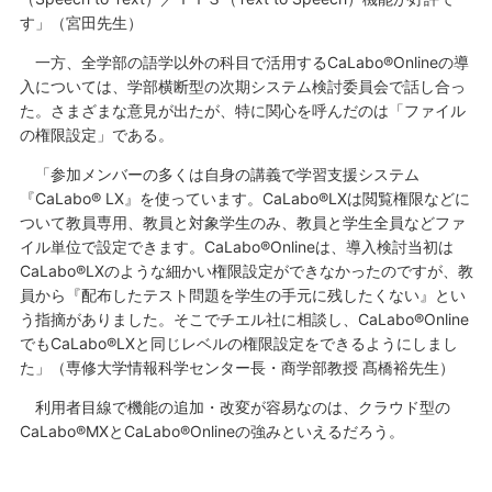
す」（宮田先生）
一方、全学部の語学以外の科目で活用するCaLabo®Onlineの導
入については、学部横断型の次期システム検討委員会で話し合っ
た。さまざまな意見が出たが、特に関心を呼んだのは「ファイル
の権限設定」である。
「参加メンバーの多くは自身の講義で学習支援システム
『CaLabo® LX』を使っています。CaLabo®LXは閲覧権限などに
ついて教員専用、教員と対象学生のみ、教員と学生全員などファ
イル単位で設定できます。CaLabo®Onlineは、導入検討当初は
CaLabo®LXのような細かい権限設定ができなかったのですが、教
員から『配布したテスト問題を学生の手元に残したくない』とい
う指摘がありました。そこでチエル社に相談し、CaLabo®Online
でもCaLabo®LXと同じレベルの権限設定をできるようにしまし
た」（専修大学情報科学センター長・商学部教授 髙橋裕先生）
利用者目線で機能の追加・改変が容易なのは、クラウド型の
CaLabo®MXとCaLabo®Onlineの強みといえるだろう。