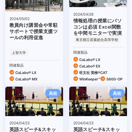
2024/04/26
2024/05/02
情報処理の授業にパソ
教員向け講習会や常駐
コンは必須 Excel関数
サポートで授業支援ツ
を中間モニターで実演
ールの利用促進
東京都立若葉総合高等学校
関連製品
上智大学
CaLabo® LX
関連製品
CaLabo® EX
CaLabo® LX
旺文社 英検®CAT
CaLabo® MX
WinKeeper™
S600-OP
高校
高校
2024/04/23
2024/04/23
英語スピーチ&スキッ
英語スピーチ&スキッ