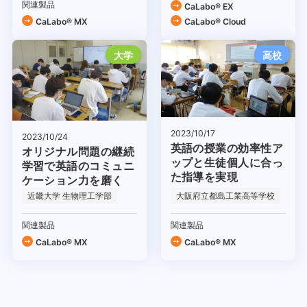
関連製品
CaLabo® EX
CaLabo® MX
CaLabo®︎ Cloud
大学
高校
2023/10/17
2023/10/24
英語の授業の効率性ア
オリジナル問題の継続
ップと生徒個人に合っ
学習で英語のコミュニ
た指導を実現
ケーション力を磨く
近畿大学 生物理工学部
大阪府立都島工業高等学校
関連製品
関連製品
CaLabo® MX
CaLabo® MX