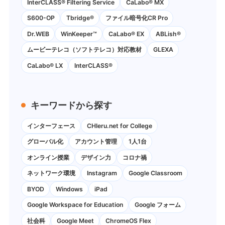
InterCLASS®︎ Filtering Service
CaLabo® MX
S600-OP
Tbridge®
ファイル暗号化CR Pro
Dr.WEB
WinKeeper™
CaLabo® EX
ABLish®
ムービーテレコ（ソフトテレコ）対応教材
GLEXA
CaLabo® LX
InterCLASS®
キーワードから探す
インターフェース
CHIeru.net for College
グローバル化
アカウント管理
1人1台
オンライン授業
デザイン力
コロナ禍
ネットワーク環境
Instagram
Google Classroom
BYOD
Windows
iPad
Google Workspace for Education
Google フォーム
社会科
Google Meet
ChromeOS Flex