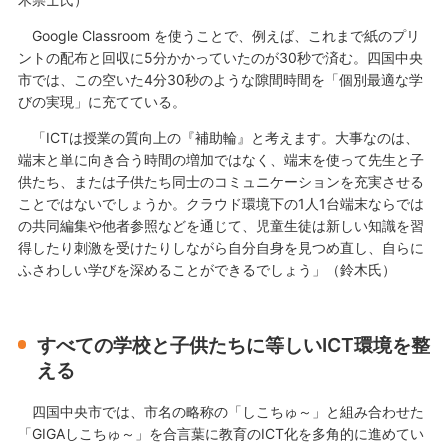
Google Classroom を使うことで、例えば、これまで紙のプリ
ントの配布と回収に5分かかっていたのが30秒で済む。四国中央
市では、この空いた4分30秒のような隙間時間を「個別最適な学
びの実現」に充てている。
「ICTは授業の質向上の『補助輪』と考えます。大事なのは、
端末と単に向き合う時間の増加ではなく、端末を使って先生と子
供たち、または子供たち同士のコミュニケーションを充実させる
ことではないでしょうか。クラウド環境下の1人1台端末ならでは
の共同編集や他者参照などを通じて、児童生徒は新しい知識を習
得したり刺激を受けたりしながら自分自身を見つめ直し、自らに
ふさわしい学びを深めることができるでしょう」（鈴木氏）
すべての学校と子供たちに等しいICT環境を整
える
四国中央市では、市名の略称の「しこちゅ～」と組み合わせた
「GIGAしこちゅ～」を合言葉に教育のICT化を多角的に進めてい