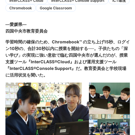
InterCLASS® Cloud
InterCLASS®︎ Console Support
ICT環境
Chromebook
Google Classroom
―愛媛県―
四国中央市教育委員会
学習時間の確保のため、Chromebook™ の立ち上げ15秒、ログイ
ン10秒の、合計30秒以内に授業を開始する──。子供たちの「深
い学び」の実現に強い意欲で臨む四国中央市が選んだのが、授業
支援ツール『InterCLASS®Cloud』および運用支援ツール
『InterCLASS®Console Support』だ。教育委員会と学校現場
に活用状況を聞いた。