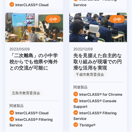
InterCLASS® Cloud
Service
小中
小中
2022/12/09
2023/05/09
先を見据えた自主的な
「二次離島」の小中学
取り組みが現場での円
校からでも他県や海外
滑な活用を実現
との交流が可能に
千歳市教育委員会
関連製品
五島市教育委員会
InterCLASS®︎ for Chrome
InterCLASS®︎ Console
関連製品
Support
InterCLASS® Cloud
InterCLASS®︎ Filtering
Service
InterCLASS®︎ Filtering
Service
Tbridge®