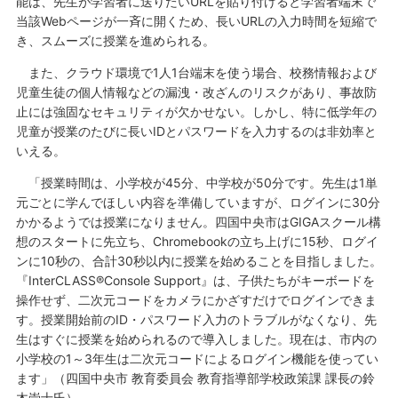
能は、先生が学習者に送りたいURLを貼り付けると学習者端末で
当該Webページが一斉に開くため、長いURLの入力時間を短縮で
き、スムーズに授業を進められる。
また、クラウド環境で1人1台端末を使う場合、校務情報および
児童生徒の個人情報などの漏洩・改ざんのリスクがあり、事故防
止には強固なセキュリティが欠かせない。しかし、特に低学年の
児童が授業のたびに長いIDとパスワードを入力するのは非効率と
いえる。
「授業時間は、小学校が45分、中学校が50分です。先生は1単
元ごとに学んでほしい内容を準備していますが、ログインに30分
かかるようでは授業になりません。四国中央市はGIGAスクール構
想のスタートに先立ち、Chromebookの立ち上げに15秒、ログイ
ンに10秒の、合計30秒以内に授業を始めることを目指しました。
『InterCLASS®Console Support』は、子供たちがキーボードを
操作せず、二次元コードをカメラにかざすだけでログインできま
す。授業開始前のID・パスワード入力のトラブルがなくなり、先
生はすぐに授業を始められるので導入しました。現在は、市内の
小学校の1～3年生は二次元コードによるログイン機能を使ってい
ます」（四国中央市 教育委員会 教育指導部学校政策課 課長の鈴
木崇士氏）