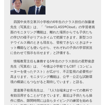
四国中央市立寒川小学校の6年生のクラス担任の加藤遼
先生（写真左）は、「『InterCLASS®Cloud』の学習者画
面のモニタリング機能は、離れた場所からでも子供たち
の学びの様子がリアルタイムで把握できます。新型コロ
ナウイルス禍のときも現在も、登校できないときはチャ
ット機能なども使いながら、それぞれの子供の学習状況
に合わせて指示を出せます」と評価する。
情報教育主任も兼務する5年生のクラス担任の星野俊彦
先生（写真右）は、「今後は小学校でもCBT（コンピュ
ーターを使ったテスト）が広がり、不正監視の必要性が
高まります。モニタリング機能は、公平・公正な試験環
境の構築にもつながると期待しています」と語る。
渡邉雅子校長先生は、「1人1台端末はすべての教科で
有効活用することができています。最近は子供たちも操
作に慣れ、隙間時間には自らタイピングの練習を始める