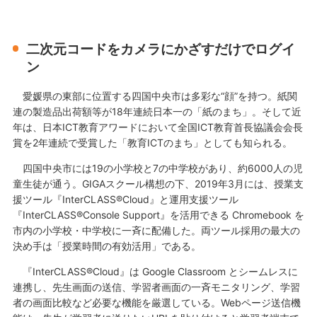
二次元コードをカメラにかざすだけでログイ
ン
愛媛県の東部に位置する四国中央市は多彩な“顔”を持つ。紙関
連の製造品出荷額等が18年連続日本一の「紙のまち」。そして近
年は、日本ICT教育アワードにおいて全国ICT教育首長協議会会長
賞を2年連続で受賞した「教育ICTのまち」としても知られる。
四国中央市には19の小学校と7の中学校があり、約6000人の児
童生徒が通う。GIGAスクール構想の下、2019年3月には、授業支
援ツール『InterCLASS®Cloud』と運用支援ツール
『InterCLASS®Console Support』を活用できる Chromebook を
市内の小学校・中学校に一斉に配備した。両ツール採用の最大の
決め手は「授業時間の有効活用」である。
『InterCLASS®Cloud』は Google Classroom とシームレスに
連携し、先生画面の送信、学習者画面の一斉モニタリング、学習
者の画面比較など必要な機能を厳選している。Webページ送信機