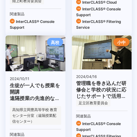
階上町教育委員会
InterCLASS® Cloud
InterCLASS®︎ Console
関連製品
Support
InterCLASS®︎ Console
InterCLASS®︎ Filtering
Support
Service
高校
小中
2024/04/16
2024/10/11
管理職を巻き込んだ研
生徒が一人でも授業を
修会と学校の状況に応
開講
じたサポートで活用を
遠隔授業の先進的な取
促進
足立区教育委員会
り組み
高知県立岡豊高等学校 教育
センター分室（遠隔授業配
関連製品
信センター）
InterCLASS®︎ Console
Support
関連製品
InterCLASS®︎ Filtering