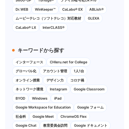
S600-OP
Tbridge®
ファイル暗号化CR Pro
Dr.WEB
WinKeeper™
CaLabo® EX
ABLish®
ムービーテレコ（ソフトテレコ）対応教材
GLEXA
CaLabo® LX
InterCLASS®
キーワードから探す
インターフェース
CHIeru.net for College
グローバル化
アカウント管理
1人1台
オンライン授業
デザイン力
コロナ禍
ネットワーク環境
Instagram
Google Classroom
BYOD
Windows
iPad
Google Workspace for Education
Google フォーム
社会科
Google Meet
ChromeOS Flex
Google Chat
教育委員会訪問
Google ドキュメント