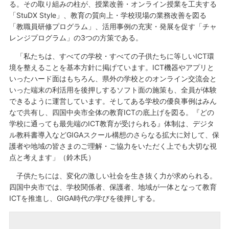
る。その取り組みの柱が、授業改善・オンライン授業を工夫する
「StuDX Style」、教育の質向上・学校現場の業務改善を図る
「教職員研修プログラム」、活用事例の充実・発展を促す「チャ
レンジプログラム」の3つの方策である。
「私たちは、すべての学校・すべての子供たちに等しいICT環
境を整えることを基本方針に掲げています。ICT機器やアプリと
いったハード面はもちろん、県外の学校とのオンライン交流会と
いった端末の利活用を後押しするソフト面の施策も、全員が体験
できるように運営しています。そしてある学校の優良事例はみん
なで共有し、四国中央市全体の教育ICTの底上げを図る。『どの
学校に通っても最先端のICT教育が受けられる』体制は、デジタ
ル教科書導入などGIGAスクール構想のさらなる拡大に対して、保
護者や地域の皆さまのご理解・ご協力をいただく上でも大切な視
点と考えます」（鈴木氏）
子供たちには、変化の激しい社会を生き抜く力が求められる。
四国中央市では、学校関係者、保護者、地域が一体となって教育
ICTを推進し、GIGA時代の学びを後押しする。