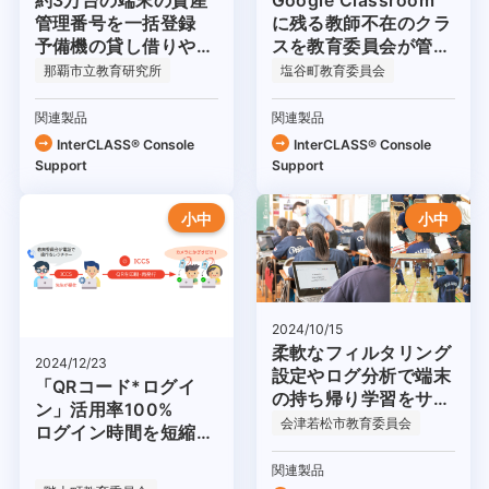
約3万台の端末の資産
Google Classroom
管理番号を一括登録
に残る教師不在のクラ
予備機の貸し借りや故
スを教育委員会が管理
障対応がスムーズに
できトラブルを未然に
那覇市立教育研究所
塩谷町教育委員会
防止
関連製品
関連製品
InterCLASS®︎ Console
InterCLASS®︎ Console
Support
Support
小中
小中
2024/10/15
柔軟なフィルタリング
2024/12/23
設定やログ分析で端末
「QRコード*ログイ
の持ち帰り学習をサポ
ン」活用率100%
ート
会津若松市教育委員会
ログイン時間を短縮
し、授業時間を確保
関連製品