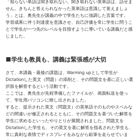
「知らない単語は聞き取れない。聞き取れない英単語は、話せま
せん。きちんと答えられなかった英単語は意識して覚えましょ
う」とは、奥先生が講義の中で学生たちに強調した言葉です。
学習成果に伴う到達度を意識させ、自己評価を常に学生に問うこ
とで学生が一つ先のレベルを目指すように導いている講義だと感
じました。
■学生も教員も、講義は緊張感が大切
さて、本講義・最後の課題は、Warming upとして学生が
Dictationした英文（問題）の添削と、その問題文を基に正しい選
択肢を解答するという活動です。
ここでは、奥先生が先程準備したファイルが、画面転送を使っ
て、学生用パソコンに映し出されました。
すると、提示された英文（問題文）の英単語そのものやスペルな
どの間違いが修正されるとともに、その問題文を基づいた解答を
学生に求めるといったやりとりが展開されました。問題文を
Dictationした学生も、その英文を基に解答を指名された学生も、
常に真剣な表情でディスプレイをみながら鉛筆を走らせていま