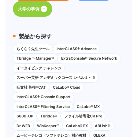
大学の事例
製品から探す
らくらく先生ツール
InterCLASS® Advance
Tbridge T-Manager®
ExtraConsole® Secure Network
イータイピング チャレンジ
スーパー英語 アカデミックコース レベル１～５
旺文社 英検®CAT
CaLabo®︎ Cloud
InterCLASS®︎ Console Support
InterCLASS®︎ Filtering Service
CaLabo® MX
S600-OP
Tbridge®
ファイル暗号化CR Pro
Dr.WEB
WinKeeper™
CaLabo® EX
ABLish®
ムービーテレコ（ソフトテレコ）対応教材
GLEXA