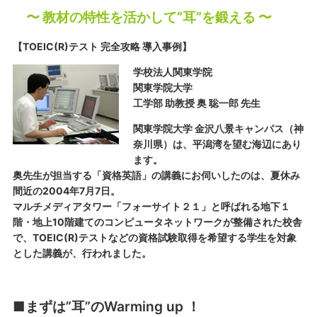
〜 教材の特性を活かして”耳”を鍛える 〜
【TOEIC(R)テスト 完全攻略 導入事例】
学校法人関東学院
関東学院大学
工学部 助教授 奥 聡一郎 先生
関東学院大学 金沢八景キャンパス（神
奈川県）は、平潟湾を望む海辺にあり
ます。
奥先生が担当する「資格英語」の講義にお伺いしたのは、夏休み
間近の2004年7月7日。
マルチメディアタワー「フォーサイト２１」と呼ばれる地下１
階・地上10階建てのコンピュータネットワークが整備された校舎
で、TOEIC(R)テストなどの資格試験取得を希望する学生を対象
とした講義が、行われました。
■まずは”耳”のWarming up ！