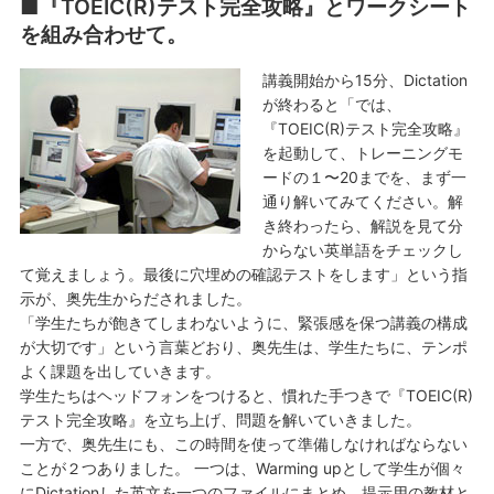
■『TOEIC(R)テスト完全攻略』とワークシート
を組み合わせて。
講義開始から15分、Dictation
が終わると「では、
『TOEIC(R)テスト完全攻略』
を起動して、トレーニングモ
ードの１〜20までを、まず一
通り解いてみてください。解
き終わったら、解説を見て分
からない英単語をチェックし
て覚えましょう。最後に穴埋めの確認テストをします」という指
示が、奥先生からだされました。
「学生たちが飽きてしまわないように、緊張感を保つ講義の構成
が大切です」という言葉どおり、奥先生は、学生たちに、テンポ
よく課題を出していきます。
学生たちはヘッドフォンをつけると、慣れた手つきで『TOEIC(R)
テスト完全攻略』を立ち上げ、問題を解いていきました。
一方で、奥先生にも、この時間を使って準備しなければならない
ことが２つありました。 一つは、Warming upとして学生が個々
にDictationした英文を一つのファイルにまとめ、提示用の教材と