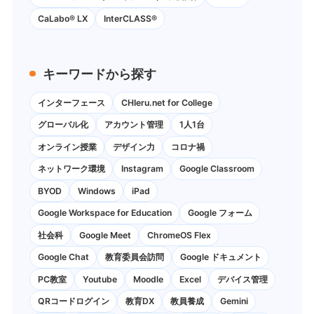
CaLabo® LX
InterCLASS®
キーワードから探す
インターフェース
CHIeru.net for College
グローバル化
アカウント管理
1人1台
オンライン授業
デザイン力
コロナ禍
ネットワーク環境
Instagram
Google Classroom
BYOD
Windows
iPad
Google Workspace for Education
Google フォーム
社会科
Google Meet
ChromeOS Flex
Google Chat
教育委員会訪問
Google ドキュメント
PC教室
Youtube
Moodle
Excel
デバイス管理
QRコードログイン
教育DX
教員養成
Gemini