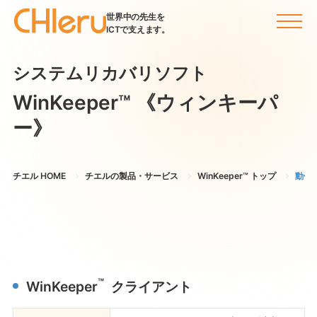
世界中の先生を
ICTで支えます。
システムリカバリソフト
WinKeeper™
《ウィンキーパ
ー》
チエル HOME
チエルの製品・サービス
WinKeeper™ トップ
動作
™
WinKeeper
クライアント