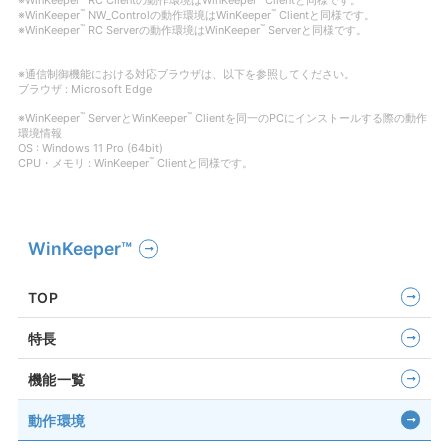
※WinKeeper
RC Clientの動作環境はWinKeeper
Clientと同様です。
™
™
※WinKeeper
NW_Controlの動作環境はWinKeeper
Clientと同様です。
™
™
※WinKeeper
RC Serverの動作環境はWinKeeper
Serverと同様です。
※通信制御機能における対応ブラウザは、以下を参照してください。
ブラウザ : Microsoft Edge
™
™
※WinKeeper
ServerとWinKeeper
Clientを同一のPCにインストールする際の動作
環境情報
OS : Windows 11 Pro (64bit)
™
CPU・メモリ : WinKeeper
Clientと同様です。
WinKeeper™
TOP
特長
機能一覧
動作環境