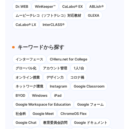
Dr.WEB
WinKeeper™
CaLabo® EX
ABLish®
ムービーテレコ（ソフトテレコ）対応教材
GLEXA
CaLabo® LX
InterCLASS®
キーワードから探す
インターフェース
CHIeru.net for College
グローバル化
アカウント管理
1人1台
オンライン授業
デザイン力
コロナ禍
ネットワーク環境
Instagram
Google Classroom
BYOD
Windows
iPad
Google Workspace for Education
Google フォーム
社会科
Google Meet
ChromeOS Flex
Google Chat
教育委員会訪問
Google ドキュメント