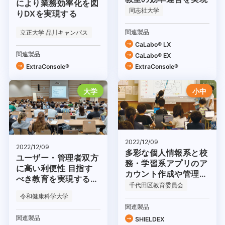
により業務効率化を図
同志社大学
りDXを実現する
関連製品
立正大学 品川キャンパス
CaLabo® LX
関連製品
CaLabo® EX
ExtraConsole®
ExtraConsole®
大学
小中
2022/12/09
2022/12/09
多彩な個人情報系と校
ユーザー・管理者双方
務・学習系アプリのア
に高い利便性 目指す
カウント作成や管理が
べき教育を実現する基
容易に
千代田区教育委員会
盤として
令和健康科学大学
関連製品
関連製品
SHIELDEX