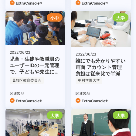
ExtraConsole®
ExtraConsole®
小中
大学
2022/06/23
2022/06/23
児童・生徒や教職員の
誰にでも分かりやすい
ユーザーIDの一元管理
画面 アカウント管理
で、子どもや先生にや
負担は従来比で半減
さしいICT環境を実現
葛飾区教育委員会
中村学園大学
関連製品
関連製品
ExtraConsole®
ExtraConsole®
大学
大学