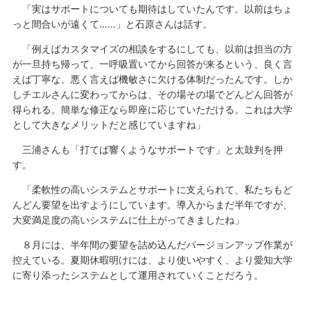
「実はサポートについても期待はしていたんです。以前はちょ
っと間合いが遠くて……」と石原さんは話す。
「例えばカスタマイズの相談をするにしても、以前は担当の方
が一旦持ち帰って、一呼吸置いてから回答が来るという、良く言
えば丁寧な、悪く言えば機敏さに欠ける体制だったんです。しか
しチエルさんに変わってからは、その場その場でどんどん回答が
得られる。簡単な修正なら即座に応じていただける。これは大学
として大きなメリットだと感じていますね」
三浦さんも「打てば響くようなサポートです」と太鼓判を押
す。
「柔軟性の高いシステムとサポートに支えられて、私たちもど
んどん要望を出すようにしています。導入からまだ半年ですが、
大変満足度の高いシステムに仕上がってきましたね」
８月には、半年間の要望を詰め込んだバージョンアップ作業が
控えている。夏期休暇明けには、より使いやすく、より愛知大学
に寄り添ったシステムとして運用されていくことだろう。