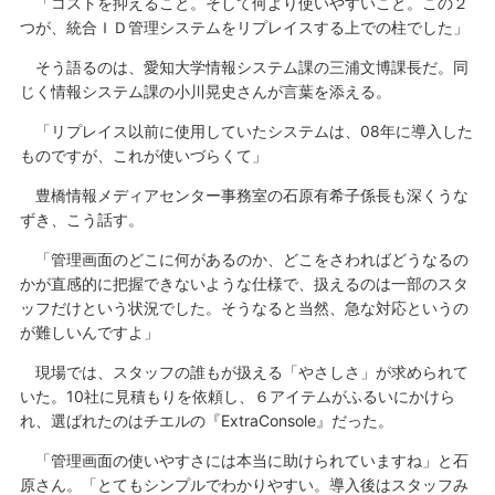
「コストを抑えること。そして何より使いやすいこと。この２
つが、統合ＩＤ管理システムをリプレイスする上での柱でした」
そう語るのは、愛知大学情報システム課の三浦文博課長だ。同
じく情報システム課の小川晃史さんが言葉を添える。
「リプレイス以前に使用していたシステムは、08年に導入した
ものですが、これが使いづらくて」
豊橋情報メディアセンター事務室の石原有希子係長も深くうな
ずき、こう話す。
「管理画面のどこに何があるのか、どこをさわればどうなるの
かが直感的に把握できないような仕様で、扱えるのは一部のスタ
ッフだけという状況でした。そうなると当然、急な対応というの
が難しいんですよ」
現場では、スタッフの誰もが扱える「やさしさ」が求められて
いた。10社に見積もりを依頼し、６アイテムがふるいにかけら
れ、選ばれたのはチエルの『ExtraConsole』だった。
「管理画面の使いやすさには本当に助けられていますね」と石
原さん。「とてもシンプルでわかりやすい。導入後はスタッフみ