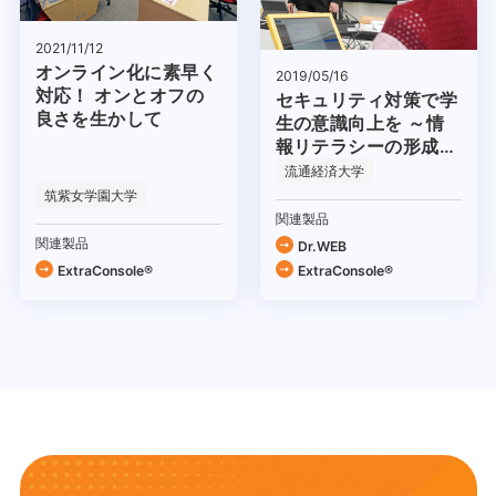
2021/11/12
オンライン化に素早く
2019/05/16
対応！ オンとオフの
セキュリティ対策で学
良さを生かして
生の意識向上を ～情
報リテラシーの形成を
目指して～
流通経済大学
筑紫女学園大学
関連製品
関連製品
Dr.WEB
ExtraConsole®
ExtraConsole®