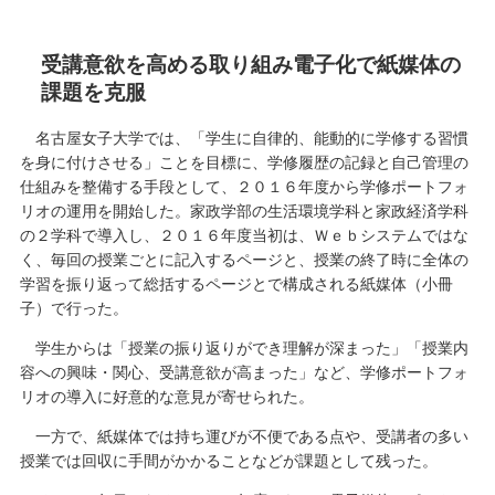
受講意欲を高める取り組み電子化で紙媒体の
課題を克服
名古屋女子大学では、「学生に自律的、能動的に学修する習慣
を身に付けさせる」ことを目標に、学修履歴の記録と自己管理の
仕組みを整備する手段として、２０１６年度から学修ポートフォ
リオの運用を開始した。家政学部の生活環境学科と家政経済学科
の２学科で導入し、２０１６年度当初は、Ｗｅｂシステムではな
く、毎回の授業ごとに記入するページと、授業の終了時に全体の
学習を振り返って総括するページとで構成される紙媒体（小冊
子）で行った。
学生からは「授業の振り返りができ理解が深まった」「授業内
容への興味・関心、受講意欲が高まった」など、学修ポートフォ
リオの導入に好意的な意見が寄せられた。
一方で、紙媒体では持ち運びが不便である点や、受講者の多い
授業では回収に手間がかかることなどが課題として残った。