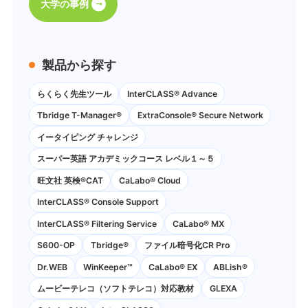
大学の事例
製品から探す
らくらく先生ツール
InterCLASS® Advance
Tbridge T-Manager®
ExtraConsole® Secure Network
イータイピング チャレンジ
スーパー英語 アカデミックコース レベル１～５
旺文社 英検®CAT
CaLabo®︎ Cloud
InterCLASS®︎ Console Support
InterCLASS®︎ Filtering Service
CaLabo® MX
S600-OP
Tbridge®
ファイル暗号化CR Pro
Dr.WEB
WinKeeper™
CaLabo® EX
ABLish®
ムービーテレコ（ソフトテレコ）対応教材
GLEXA