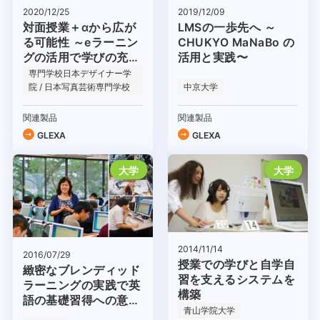
2020/12/25
2019/12/09
対面授業＋αから広が
LMSの一歩先へ ～
る可能性 ～eラーニン
CHUKYO MaNaBo の
グの活用で学びの充実
活用と実践〜
を〜
専門学校日本デザイナー学
院 / 日本写真芸術専門学校
中京大学
関連製品
関連製品
GLEXA
GLEXA
大学
大学
2014/11/14
2016/07/29
授業での学びと自学自
緻密なブレンディッド
習を支えるシステムを
ラーニングの実践で英
構築
語の基礎習得への意欲
青山学院大学
を高める