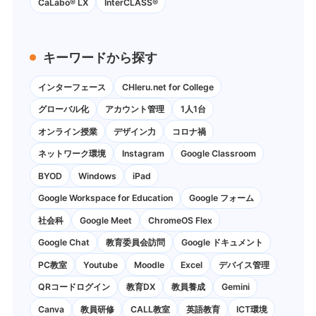
CaLabo® LX
InterCLASS®
キーワードから探す
インターフェース
CHIeru.net for College
グローバル化
アカウント管理
1人1台
オンライン授業
デザイン力
コロナ禍
ネットワーク環境
Instagram
Google Classroom
BYOD
Windows
iPad
Google Workspace for Education
Google フォーム
社会科
Google Meet
ChromeOS Flex
Google Chat
教育委員会訪問
Google ドキュメント
PC教室
Youtube
Moodle
Excel
デバイス管理
QRコードログイン
教育DX
教員養成
Gemini
Canva
教員研修
CALL教室
英語教育
ICT環境