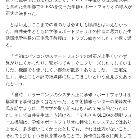
も含めた全学部でGLEXAを使った学修ｅポートフォリオの導入が
正式に決まった。
とはいえ、ここまでの道のりは必ずしも順調とはいえなかっ
た。白井先生とともに学修ｅポートフォリオの推進に尽力した生
活環境学科長の三宅元子教授は「トラブル続きでした」と振り返
る。
「当初はパソコンやスマートフォンでの対応が上手くいかず、
繋がりにくかったり、繋がってもすぐにフリーズしたりしていま
した。機能でも使いにくい部分が数多くありました」（三宅先
生）。学生にも不評で紙媒体に戻してほしいという意見さえあっ
たという。
「当時、ｅラーニングのシステム上に学修ｅポートフォリオを
構築する事例は多くはなかった」と学術情報センターの尾崎友子
氏が話すように、同大学の取り組みはきわめて先進的だったの
だ。そして白井先生はこう続ける。「そもそもGLEXAの活動フォ
ーム機能は、学修ｅポートフォリオに特化したシステムではあり
ません。多少使いにくかったとしても、それは仕方がないこと。
それでも少しずつ改良を重ねることで、操作性は格段に向上して