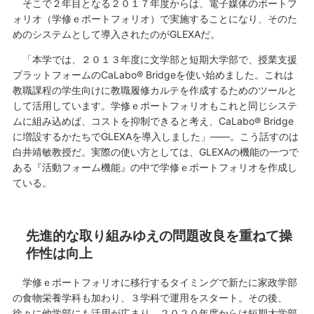
そこで２年目となる２０１７年度からは、電子媒体のポートフ
ォリオ（学修ｅポートフォリオ）で実施することになり、そのた
めのシステムとして導入されたのがGLEXAだ。
「本学では、２０１３年度に文学部と短期大学部で、授業支援
プラットフォームのCaLabo® Bridgeを使い始めました。これは
教職課程の学生向けに教職履修カルテを作成するためのツールと
して活用しています。学修ｅポートフォリオもこれと同じシステ
ムに組み込めば、コストを抑制できると考え、CaLabo® Bridge
に増設するかたちでGLEXAを導入しました」――。こう話すのは
白井靖敏教授だ。実際の使い方としては、GLEXAの機能の一つで
ある『活動フォーム機能』の中で学修ｅポートフォリオを作成し
ている。
先進的な取り組みゆえの問題改良を重ねて操
作性は向上
学修ｅポートフォリオに移行するタイミングで新たに家政学部
の食物栄養学科も加わり、３学科で運用をスタート。その後、
徐々に他学部にも活用が広まり、２０２０年度からは短期大学部