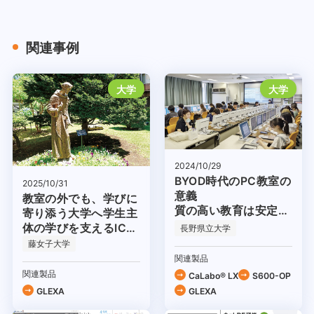
関連事例
大学
大学
2024/10/29
BYOD時代のPC教室の
2025/10/31
意義
教室の外でも、学びに
質の高い教育は安定的
寄り添う大学へ学生主
な環境から
体の学びを支えるICT
長野県立大学
環境
藤女子大学
関連製品
関連製品
CaLabo® LX
S600-OP
GLEXA
GLEXA