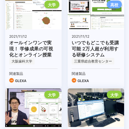
大学
高校
2021/11/12
2021/11/12
オールインワンで実
いつでもどこでも受講
現！ 学修成果の可視
可能 2万人超が利用す
化とオンライン授業
る研修システム
大阪歯科大学
三重県総合教育センター
関連製品
関連製品
GLEXA
GLEXA
大学
大学