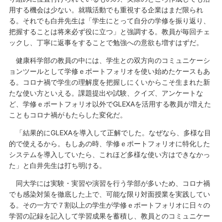
用する機会は少ない。就職活動でも重視する企業はまだ限られ
る。それでも白井先生は「学生にとって自分の学修を振り返り、
把握することは将来必ず役に立つ」と強調する。教員が毎回チェ
ックし、丁寧に返事をすることで勉強への意欲も増すはずだ。
健康科学部の教員の中には、学生との双方向のコミュニケーシ
ョンツールとして学修ｅポートフォリオを使い始めたケースもあ
る。コロナ禍で学生の理解度を把握しにくいからこそ生まれた新
たな使い方といえる。課題提出や試験、クイズ、アンケートな
ど、学修ｅポートフォリオ以外でGLEXAを活用する教員が増えた
こともコロナ禍がもたらした変化だ。
「結果的にGLEXAを導入して正解でした。なぜなら、多様な目
的で使えるから。もしあの時、学修ｅポートフォリオに特化した
システムを導入していたら、これほど多様な使い方はできなかっ
た」と白井先生は打ち明ける。
同大学には実験・実習や演習を行う学部が多いため、コロナ禍
でも感染対策を徹底した上で、可能な限り対面授業を実践してい
る。その一方で７割以上の学生が学修ｅポートフォリオに日々の
学習の記録を記入して学習成果を蓄積し、教員とのコミュニケー