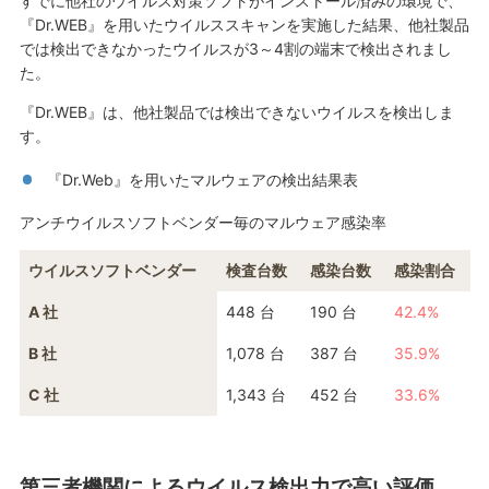
すでに他社のウイルス対策ソフトがインストール済みの環境で、
『Dr.WEB』を用いたウイルススキャンを実施した結果、他社製品
では検出できなかったウイルスが3～4割の端末で検出されまし
た。
『Dr.WEB』は、他社製品では検出できないウイルスを検出しま
す。
『Dr.Web』を用いたマルウェアの検出結果表
アンチウイルスソフトベンダー毎のマルウェア感染率
ウイルスソフトベンダー
検査台数
感染台数
感染割合
A 社
448 台
190 台
42.4%
B 社
1,078 台
387 台
35.9%
C 社
1,343 台
452 台
33.6%
第三者機関によるウイルス検出力で高い評価