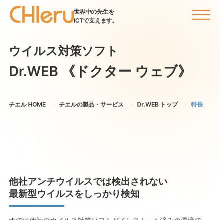
世界中の先生を
ICTで支えます。
ウイルス対策ソフト
Dr.WEB
《ドクター ウェブ》
チエル HOME
チエルの製品・サービス
Dr.WEB トップ
特長
他社アンチウイルスでは検出されない
最新型ウイルスをしっかり検知