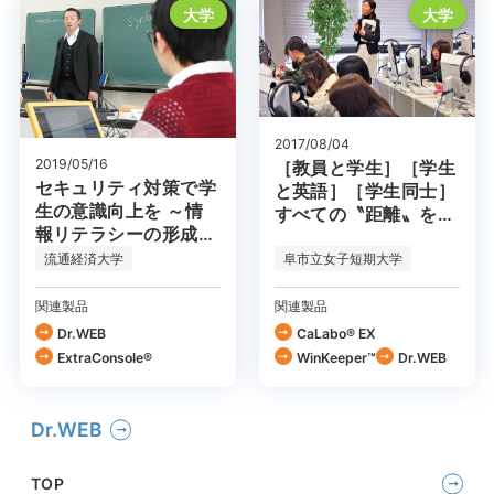
大学
大学
2017/08/04
2019/05/16
［教員と学生］［学生
セキュリティ対策で学
と英語］［学生同士］
生の意識向上を ～情
すべての〝距離〟を近
報リテラシーの形成を
づける『CaLabo
目指して～
EX』
流通経済大学
阜市立女子短期大学
関連製品
関連製品
Dr.WEB
CaLabo® EX
ExtraConsole®
WinKeeper™
Dr.WEB
Dr.WEB
TOP