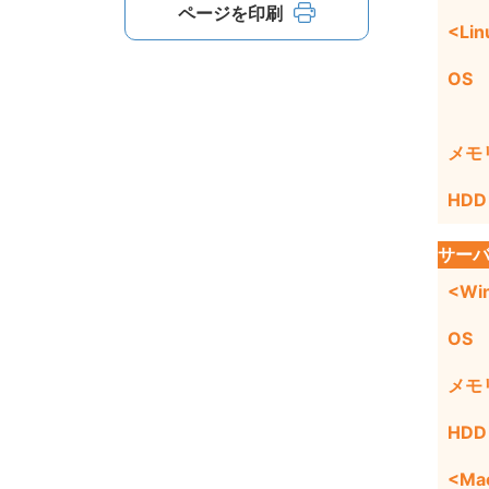
ページを印刷
<Lin
OS
メモ
HDD
サー
<Wi
OS
メモ
HDD
<Ma