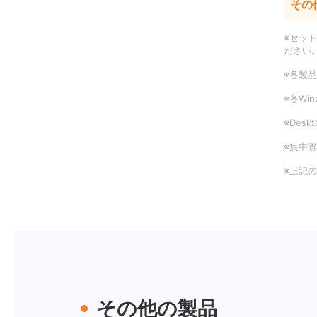
その
※セッ
ださい
※各製
※各Wi
※Des
※集中管
※上記
その他の製品