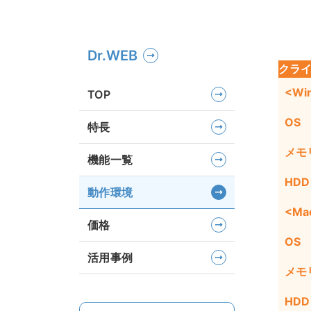
Dr.WEB
クライ
<Wi
TOP
OS
特長
メモ
機能一覧
HDD
動作環境
<Ma
価格
OS
活用事例
メモ
HDD