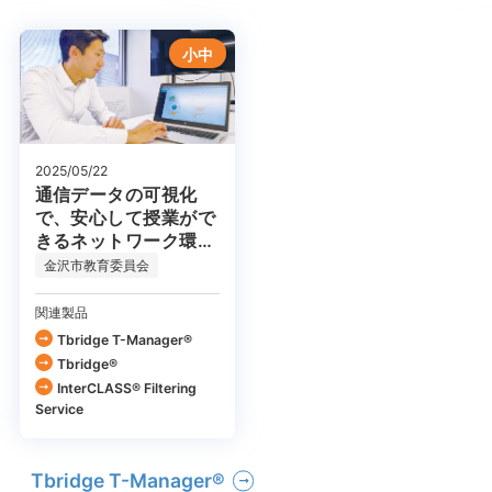
小中
2025/05/22
通信データの可視化
で、安心して授業がで
きるネットワーク環境
を実現
金沢市教育委員会
関連製品
Tbridge T-Manager®
Tbridge®
InterCLASS®︎ Filtering
Service
Tbridge T-Manager®