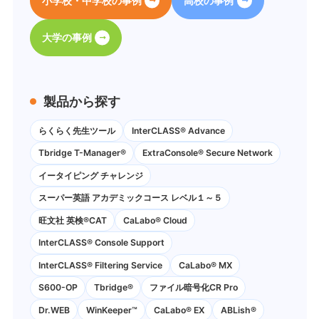
小学校・中学校の事例
高校の事例
大学の事例
製品から探す
らくらく先生ツール
InterCLASS® Advance
Tbridge T-Manager®
ExtraConsole® Secure Network
イータイピング チャレンジ
スーパー英語 アカデミックコース レベル１～５
旺文社 英検®CAT
CaLabo®︎ Cloud
InterCLASS®︎ Console Support
InterCLASS®︎ Filtering Service
CaLabo® MX
S600-OP
Tbridge®
ファイル暗号化CR Pro
Dr.WEB
WinKeeper™
CaLabo® EX
ABLish®