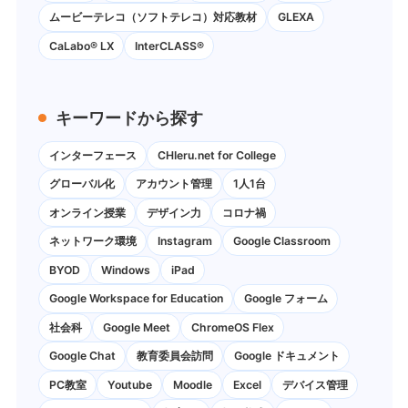
ムービーテレコ（ソフトテレコ）対応教材
GLEXA
CaLabo® LX
InterCLASS®
キーワードから探す
インターフェース
CHIeru.net for College
グローバル化
アカウント管理
1人1台
オンライン授業
デザイン力
コロナ禍
ネットワーク環境
Instagram
Google Classroom
BYOD
Windows
iPad
Google Workspace for Education
Google フォーム
社会科
Google Meet
ChromeOS Flex
Google Chat
教育委員会訪問
Google ドキュメント
PC教室
Youtube
Moodle
Excel
デバイス管理