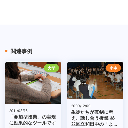
関連事例
大学
小中
2009/12/09
2011/03/16
生徒たちが真剣に考
「参加型授業」の実現
え、話し合う授業 杉
に効果的なツールです
並区立和田中の「よの