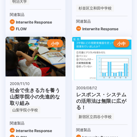
明治大学
なか科NEXT」
杉並区立和田中学校
関連製品
関連製品
Interwrite Response
FLOW
Interwrite Response
小中
小中
2009/11/10
2009/08/12
社会で生きる力を養う
レスポンス・システム
山梨学院小の先進的な
の活用法は無限に広が
取り組み
る！
山梨学院小学校
新宿区立四谷小学校
関連製品
関連製品
Interwrite Response