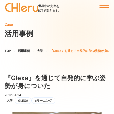
世界中の先生を
ICTで支えます。
Case
活用事例
TOP
活用事例
大学
『Glexa』を通じて自発的に学ぶ姿勢が身につ
『Glexa』を通じて自発的に学ぶ姿
勢が身についた
2012.04.24
大学
GLEXA
eラーニング