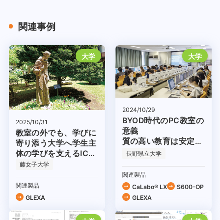
関連事例
大学
大学
2024/10/29
BYOD時代のPC教室の
2025/10/31
意義
教室の外でも、学びに
質の高い教育は安定的
寄り添う大学へ学生主
な環境から
体の学びを支えるICT
長野県立大学
環境
藤女子大学
関連製品
関連製品
CaLabo® LX
S600-OP
GLEXA
GLEXA