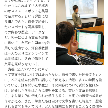
自でGlexaにログインする。学
生たちはこれまで「大学構内
のオススメ・スポットを英語
で紹介する」という課題に取
り組んできた。自分で紹介し
たいスポットを写真撮影し、
その内容や歴史、データな
ど、相手に伝える文章を詳細
に書いて、自宅からGlexaを利
用して提出する。河合准教授
は一人ひとりにオンラインで
添削指導し、各自で修正して
文章を完成させていく。
講義はただパソコンに向か
って英文を読むだけでは終わらない。自分で書いた紹介文をもと
に、ペアを組んだ相手に話して「伝える」活動に多くの時間を割
いている。話を聞いた学生は、その内容について質問を投げか
け、紹介した学生はさらに説明を加える。書いた文章を暗唱し
て、より魅力的に伝えられた学生も多く、自宅での練習の成果が
うかがえる。また、学生たちは自分で文章を書いた時点で、想定
される質問も考えており、どんな質問にも窮することなく自信を