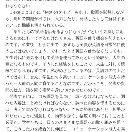
ればならない。
Glexaにはほかに「Motionタイプ」もあり、動画を閲覧しなが
ら、随所で問題が出され、入力したり、発話したりして解答する
といった機能も備えられている。
「学生たちの”英語を話せるようになりたい”という気持ちに応
えるためにも、できるだけたくさん、英語を使う機会を与えたい
のです。卒業後、社会に出て、必ずしも全員が英語を日常的に使
うことはないでしょう。でも、たとえ英語を使わなくなっても、
学生時代に勇気を出して英語を使ってみたという経験が、人生の
糧となるものです。そうした経験をしたことで、人生に対して積
極的になれるはずです。私がめざしているのは、英語力の向上だ
けではありません。学生たちを高いコミュニケーション能力を持
った一人前の人間に育てることなのです。だからこそ、発表や質
問の仕方、話を聞く姿勢を身につけさせたいのです」
発表するには、自ら課題を見つけ、調べなければならない。調
べた内容はまとめなければならない。調べた内容を伝えるために
は、考えて書かなければならない。さらに発表にあたり、相手が
知りたいことに留意して、物事を深く、幅広く調べておくことも
必要だ。学生たちは、日々のさまざまな課題への取り組みを通じ
て、こうした力を総合的に伸ばし、コミュニケーション能力を高