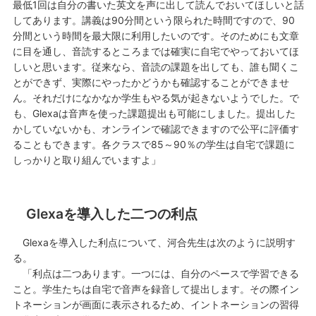
最低1回は自分の書いた英文を声に出して読んでおいてほしいと話
してあります。講義は90分間という限られた時間ですので、90
分間という時間を最大限に利用したいのです。そのためにも文章
に目を通し、音読するところまでは確実に自宅でやっておいてほ
しいと思います。従来なら、音読の課題を出しても、誰も聞くこ
とができず、実際にやったかどうかも確認することができませ
ん。それだけになかなか学生もやる気が起きないようでした。で
も、Glexaは音声を使った課題提出も可能にしました。提出した
かしていないかも、オンラインで確認できますので公平に評価す
ることもできます。各クラスで85～90％の学生は自宅で課題に
しっかりと取り組んでいますよ」
Glexaを導入した二つの利点
Glexaを導入した利点について、河合先生は次のように説明す
る。
「利点は二つあります。一つには、自分のペースで学習できる
こと。学生たちは自宅で音声を録音して提出します。その際イン
トネーションが画面に表示されるため、イントネーションの習得