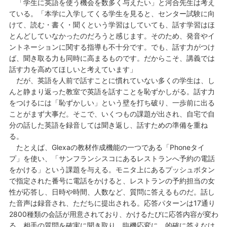
「学生に英語を使う機会を数多く与えたい」と河合先生は考え
ている。「本学に入学してくる学生を見ると、センター試験に向
けて、読む・書く・聞くという学習はしていても、話す学習はほ
とんどしていなかったのだろうと感じます。そのため、発音やイ
ントネーションに関する指導も不十分です。でも、話す力がつけ
ば、聞き取る力も同時に高まるものです。だからこそ、講義では
話す力を高めてほしいと考えています」
だが、英語を人前で話すことに慣れていない多くの学生は、し
んと静まり返った教室で英語を話すことを恥ずかしがる。話す力
をつけるには「恥ずかしい」という壁を打ち破り、一歩前に出る
ことがまず大事だ。そこで、いくつもの課題が出され、自宅で自
分の話した英語を録音しては聞き返し、話すための準備を重ね
る。
たとえば、Glexaの教材作成機能の一つである「Phoneタイ
プ」を使い、「サンフランシスコにあるレストランへ予約の電話
をかける」という課題を与える。モニタ上にあるプッシュボタン
で指定された番号に電話をかけると、レストランの予約担当の女
性が応答し、日時や時間、人数など、質問に答えるものだ。話し
た音声は録音され、ただちに提出される。応答パターンは17通り
2800種類の会話が用意されており、かけるたびに応答内容が変わ
る。相手の質問を確実に聞き取り、臨機応変に、的確に答えなけ