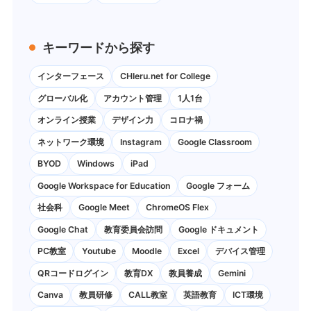
キーワードから探す
インターフェース
CHIeru.net for College
グローバル化
アカウント管理
1人1台
オンライン授業
デザイン力
コロナ禍
ネットワーク環境
Instagram
Google Classroom
BYOD
Windows
iPad
Google Workspace for Education
Google フォーム
社会科
Google Meet
ChromeOS Flex
Google Chat
教育委員会訪問
Google ドキュメント
PC教室
Youtube
Moodle
Excel
デバイス管理
QRコードログイン
教育DX
教員養成
Gemini
Canva
教員研修
CALL教室
英語教育
ICT環境