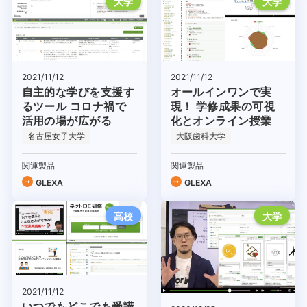
大学
大学
2021/11/12
2021/11/12
自主的な学びを支援す
オールインワンで実
るツール コロナ禍で
現！ 学修成果の可視
活用の場が広がる
化とオンライン授業
名古屋女子大学
大阪歯科大学
関連製品
関連製品
GLEXA
GLEXA
高校
大学
2021/11/12
いつでもどこでも受講