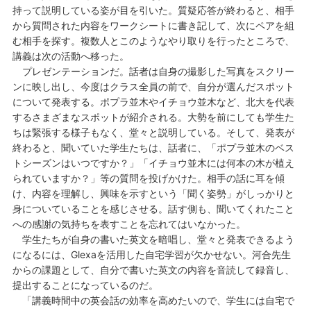
持って説明している姿が目を引いた。質疑応答が終わると、相手
から質問された内容をワークシートに書き記して、次にペアを組
む相手を探す。複数人とこのようなやり取りを行ったところで、
講義は次の活動へ移った。
プレゼンテーションだ。話者は自身の撮影した写真をスクリー
ンに映し出し、今度はクラス全員の前で、自分が選んだスポット
について発表する。ポプラ並木やイチョウ並木など、北大を代表
するさまざまなスポットが紹介される。大勢を前にしても学生た
ちは緊張する様子もなく、堂々と説明している。そして、発表が
終わると、聞いていた学生たちは、話者に、「ポプラ並木のベス
トシーズンはいつですか？」「イチョウ並木には何本の木が植え
られていますか？」等の質問を投げかけた。相手の話に耳を傾
け、内容を理解し、興味を示すという「聞く姿勢」がしっかりと
身についていることを感じさせる。話す側も、聞いてくれたこと
への感謝の気持ちを表すことを忘れてはいなかった。
学生たちが自身の書いた英文を暗唱し、堂々と発表できるよう
になるには、Glexaを活用した自宅学習が欠かせない。河合先生
からの課題として、自分で書いた英文の内容を音読して録音し、
提出することになっているのだ。
「講義時間中の英会話の効率を高めたいので、学生には自宅で