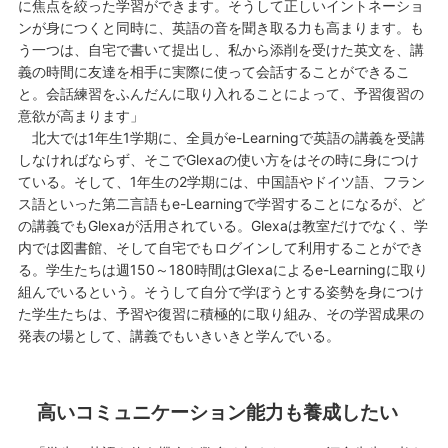
に焦点を絞った学習ができます。そうして正しいイントネーショ
ンが身につくと同時に、英語の音を聞き取る力も高まります。も
う一つは、自宅で書いて提出し、私から添削を受けた英文を、講
義の時間に友達を相手に実際に使って会話することができるこ
と。会話練習をふんだんに取り入れることによって、予習復習の
意欲が高まります」
北大では1年生1学期に、全員がe-Learningで英語の講義を受講
しなければならず、そこでGlexaの使い方をはその時に身につけ
ている。そして、1年生の2学期には、中国語やドイツ語、フラン
ス語といった第二言語もe-Learningで学習することになるが、ど
の講義でもGlexaが活用されている。Glexaは教室だけでなく、学
内では図書館、そして自宅でもログインして利用することができ
る。学生たちは週150～180時間はGlexaによるe-Learningに取り
組んでいるという。そうして自分で学ぼうとする姿勢を身につけ
た学生たちは、予習や復習に積極的に取り組み、その学習成果の
発表の場として、講義でもいきいきと学んでいる。
高いコミュニケーション能力も養成したい