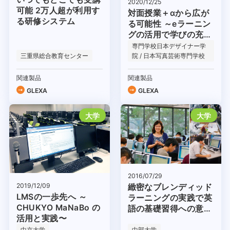
2020/12/25
可能 2万人超が利用す
対面授業＋αから広が
る研修システム
る可能性 ～eラーニン
グの活用で学びの充実
を〜
専門学校日本デザイナー学
三重県総合教育センター
院 / 日本写真芸術専門学校
関連製品
関連製品
GLEXA
GLEXA
大学
大学
2016/07/29
2019/12/09
緻密なブレンディッド
LMSの一歩先へ ～
ラーニングの実践で英
CHUKYO MaNaBo の
語の基礎習得への意欲
活用と実践〜
を高める
中京大学
中部大学