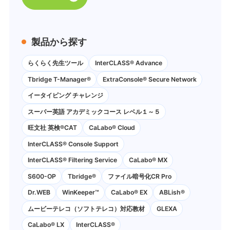
製品から探す
らくらく先生ツール
InterCLASS® Advance
Tbridge T-Manager®
ExtraConsole® Secure Network
イータイピング チャレンジ
スーパー英語 アカデミックコース レベル１～５
旺文社 英検®CAT
CaLabo®︎ Cloud
InterCLASS®︎ Console Support
InterCLASS®︎ Filtering Service
CaLabo® MX
S600-OP
Tbridge®
ファイル暗号化CR Pro
Dr.WEB
WinKeeper™
CaLabo® EX
ABLish®
ムービーテレコ（ソフトテレコ）対応教材
GLEXA
CaLabo® LX
InterCLASS®