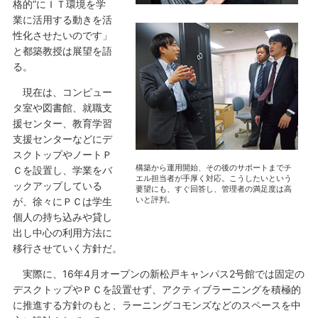
格的”にＩＴ環境を学
業に活用する動きを活
性化させたいのです」
と都築教授は展望を語
る。
現在は、コンピュー
タ室や図書館、就職支
援センター、教育学習
支援センターなどにデ
スクトップやノートＰ
構築から運用開始、その後のサポートまでチ
Ｃを設置し、学業をバ
エル担当者が手厚く対応。こうしたいという
ックアップしている
要望にも、すぐ回答し、管理者の満足度は高
いと評判。
が、徐々にＰＣは学生
個人の持ち込みや貸し
出し中心の利用方法に
移行させていく方針だ。
実際に、16年4月オープンの新松戸キャンパス2号館では固定の
デスクトップやＰＣを設置せず、アクティブラーニングを積極的
に推進する方針のもと、ラーニングコモンズなどのスペースを中