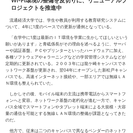
Wi-Fi環境の整備を皮切りに、リニューアルプ
ロジェクトを推進中
流通経済大学では、学生や教員が利用する教育研究システムに
ついて、4年に1度のペースでの更新が通例となっている。
「在学中に1度は最新のＩＴ環境を学業に生かしてほしいという
願いがあります」と青砥係長がその理由を述べるように、サーバ
ーや認証基盤、ＰＣやプリンターといったハードウェアに加え、
各種ソフトウェアやｅラーニングなどの学習管理システムなどが
定期的に更新されている。２００３年には龍ケ崎キャンパスでネ
ットワーク基盤が更新され、翌04年にオープンした新松戸キャン
パスでも、高速インターネット接続や、一部エリアでは無線ＬＡ
Ｎ環境も整えられていた。
しかしその後、モバイル端末の主流は携帯電話からスマートフ
ォンへと変容。ネットワーク基盤の老朽化が進む一方で、キャン
パス全域でスマートフォンやタブレット端末による大規模・大容
量の通信を可能とする無線ＬＡＮ環境の整備が課題となってきた
のだ。
他方で、従来は二つのキャンパスで異なるベンダーのネットワ