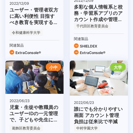
2022/12/09
2022/12/09
多彩な個人情報系と校
ユーザー・管理者双方
務・学習系アプリのア
に高い利便性 目指す
カウント作成や管理が
べき教育を実現する基
容易に
千代田区教育委員会
盤として
令和健康科学大学
関連製品
関連製品
SHIELDEX
ExtraConsole®
ExtraConsole®
小中
大学
2022/06/23
2022/06/23
児童・生徒や教職員の
誰にでも分かりやすい
ユーザーIDの一元管理
画面 アカウント管理
で、子どもや先生にや
負担は従来比で半減
さしいICT環境を実現
葛飾区教育委員会
中村学園大学