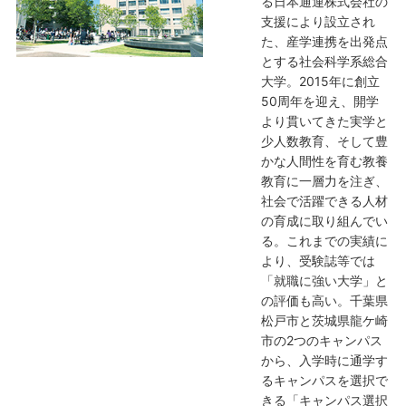
る日本通運株式会社の
支援により設立され
た、産学連携を出発点
とする社会科学系総合
大学。2015年に創立
50周年を迎え、開学
より貫いてきた実学と
少人数教育、そして豊
かな人間性を育む教養
教育に一層力を注ぎ、
社会で活躍できる人材
の育成に取り組んでい
る。これまでの実績に
より、受験誌等では
「就職に強い大学」と
の評価も高い。千葉県
松戸市と茨城県龍ケ崎
市の2つのキャンパス
から、入学時に通学す
るキャンパスを選択で
きる「キャンパス選択