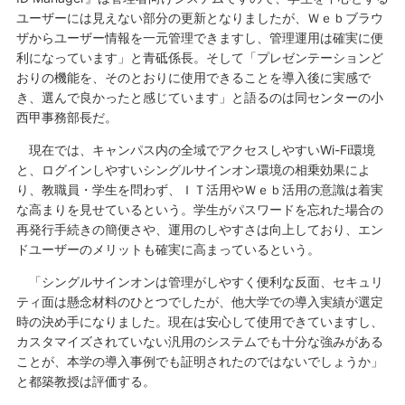
ユーザーには見えない部分の更新となりましたが、Ｗｅｂブラウ
ザからユーザー情報を一元管理できますし、管理運用は確実に便
利になっています」と青砥係長。そして「プレゼンテーションど
おりの機能を、そのとおりに使用できることを導入後に実感で
き、選んで良かったと感じています」と語るのは同センターの小
西甲事務部長だ。
現在では、キャンパス内の全域でアクセスしやすいWi-Fi環境
と、ログインしやすいシングルサインオン環境の相乗効果によ
り、教職員・学生を問わず、ＩＴ活用やＷｅｂ活用の意識は着実
な高まりを見せているという。学生がパスワードを忘れた場合の
再発行手続きの簡便さや、運用のしやすさは向上しており、エン
ドユーザーのメリットも確実に高まっているという。
「シングルサインオンは管理がしやすく便利な反面、セキュリ
ティ面は懸念材料のひとつでしたが、他大学での導入実績が選定
時の決め手になりました。現在は安心して使用できていますし、
カスタマイズされていない汎用のシステムでも十分な強みがある
ことが、本学の導入事例でも証明されたのではないでしょうか」
と都築教授は評価する。