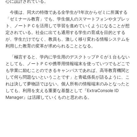
心に設計されている。
今後は、同大の特徴である全学生が1年次からゼミに所属する
「ゼミナール教育」でも、学生個人のスマートフォンやタブレッ
ト、ノートＰＣを活用して学習を進めていくようになることが想
定されている。社会に出ても通用する学生の育成を目的とする
が、学生だけでなく、教員も、激しく移り変わる情報システムを
利用した教育の変革が求められることとなる。
「極言すると、学内に学生用のデスクトップＰＣが１台もない
としても、ノートＰＣや携帯用情報端末を使っていつでもどこで
も学業に励むことのできるキャンパスであれば、高等教育機関と
して何ら問題ないということです」と青砥係長が語るように、こ
れは決して夢物語ではない。個人所有の情報端末のみとなったと
しても、利用を支える重要な基盤として『ExtraConsole ID
Manager』は活躍していくものと思われる。