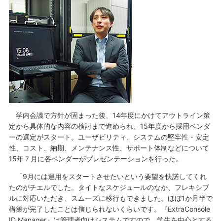
学内会議で方針が固まった後、14年度にかけてアウトライン策
定から具体的な内容の検討まで進められ、15年度から採用ベンダ
ーの選定がスタート。ユーザビリティ、システムの堅牢性・安定
性、コスト、納期、メンテナンス性、サポート体制などについて
15年７月に各ベンダーがプレゼンテーションを行った。
「9月には運用をスタートさせたいという要望を快諾してくれ
たのがチエルでした。タイトなスケジュールのなか、フレキシブ
ルに対応いただき、スムーズに移行もできました。ほぼ1か月半で
構築が完了したことは信じられないくらいです。『ExtraConsole
ID Manager』は管理者向けシステムですので、学生を中心とする