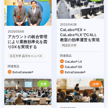
2023/04/28
CaLabo®EX＋
2025/05/06
CaLabo®LXでCALL
アカウントの統合管理
教室の効率運営を実現
により業務効率化を図
同志社大学
りDXを実現する
関連製品
立正大学 品川キャンパス
CaLabo® LX
関連製品
CaLabo® EX
ExtraConsole®
ExtraConsole®
大学
小中