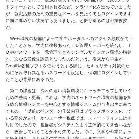
トフォームとして使用されるなど、クラウド化を進めていました
が、就職活動のための重要なメールを見たくてもログインできず
に前に進めない状況すらありました」と振り返るのは都築教授
だ。
Wi-Fi環境の整備によって学生ポータルへのアクセス頻度が向上
したことから、学内に複数あったＩＤ管理サーバーを統合し、Ｉ
Ｄやパスワードを一元管理できるシングルサインオン環境の構築
が、次なる最優先課題となったのだという。従来から学生が
Gmailや各種ソフトを使おうとする際に、セキュリティ対策のた
めにそれぞれ異なるパスワードを設定し、個別にログインしてい
たことが背景にあるのだ。
第二の課題は、流れの速い情報環境にキャッチアップしていく
ための整備・更新。これは、学内のネットワーク環境の整備を担
う総合情報センターを中心とする情報システム担当者の声に基づ
くもの。「以前のベンダーの作業内容はブラックボックス化して
いる部分があり、かつユーザー視点では、スマートフォンには非
対応でしたので、担当者がシステムとより主体的に向き合いなが
ら、改善していくことが不可欠でした。特に、入学や卒業によっ
て毎年約１、４００名の学生が入れ替わりますので、ＩＤ統合や