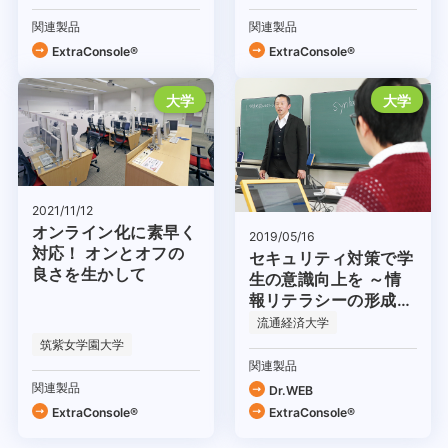
関連製品
関連製品
ExtraConsole®
ExtraConsole®
大学
大学
2021/11/12
オンライン化に素早く
2019/05/16
対応！ オンとオフの
セキュリティ対策で学
良さを生かして
生の意識向上を ～情
報リテラシーの形成を
目指して～
流通経済大学
筑紫女学園大学
関連製品
関連製品
Dr.WEB
ExtraConsole®
ExtraConsole®