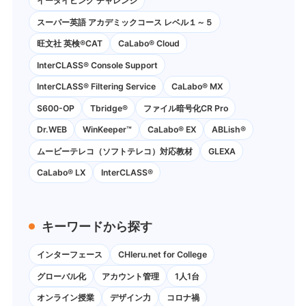
イータイピング チャレンジ
スーパー英語 アカデミックコース レベル１～５
旺文社 英検®CAT
CaLabo®︎ Cloud
InterCLASS®︎ Console Support
InterCLASS®︎ Filtering Service
CaLabo® MX
S600-OP
Tbridge®
ファイル暗号化CR Pro
Dr.WEB
WinKeeper™
CaLabo® EX
ABLish®
ムービーテレコ（ソフトテレコ）対応教材
GLEXA
CaLabo® LX
InterCLASS®
キーワードから探す
インターフェース
CHIeru.net for College
グローバル化
アカウント管理
1人1台
オンライン授業
デザイン力
コロナ禍