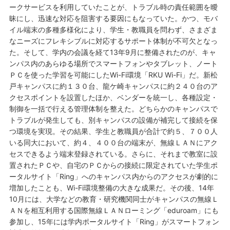
ークサービスを利用していたことが、トラブル時の責任範囲を曖
昧にし、迅速な対応を阻害する要因にもなっていた。かつ、モバ
イル端末の多種多様化により、学生・教職員を問わず、さまざま
なニーズにフレキシブルに対応するサポート体制が不可欠となっ
た。そして、学内の会議を経て13年9月に整備されたのが、キャ
ンパス内のあらゆる場所でスマートフォンやタブレット、ノート
ＰＣを使った学習を可能にしたWi-Fi環境「RKU Wi-Fi」だ。新松
戸キャンパスに約１３０台、龍ケ崎キャンパスに約２４０台のア
クセスポイントを設置したほか、ベンダーを統一し、各種設定・
制御を一括で行える管理体制を整えた。どちらかのキャンパスで
トラブルが発生しても、別キャンパスの設備が補完して接続を保
つ環境を実現。その結果、学生と教職員が合計で約５、７００人
いる同大において、約４、４００台の端末が、無線ＬＡＮにアク
セスできるよう端末登録されている。さらに、それまで教室に設
置されたＰＣや、自宅のＰＣからの接続に限定されていた学生ポ
ータルサイト「Ring」へのキャンパス内からのアクセスが劇的に
増加したことも、Wi-Fi環境整備の大きな成果だ。その後、14年
10月には、大学などの教育・研究機関同士がキャンパスの無線Ｌ
ＡＮを相互利用する国際無線ＬＡＮローミング「eduroam」にも
参加し、15年には学内ポータルサイト「Ring」がスマートフォン