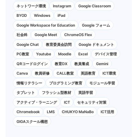
ネットワーク環境
Instagram
Google Classroom
BYOD
Windows
iPad
Google Workspace for Education
Google フォーム
社会科
Google Meet
ChromeOS Flex
Google Chat
教育委員会訪問
Google ドキュメント
PC教室
Youtube
Moodle
Excel
デバイス管理
QRコードログイン
教育DX
教員養成
Gemini
Canva
教員研修
CALL教室
英語教育
ICT環境
情報リテラシー
プログラミング教育
モジュール学習
タブレット
フラッシュ型教材
英語学習
アクティブ・ラーニング
ICT
セキュリティ対策
Chromebook
LMS
CHUKYO MaNaBo
ICT活用
GIGAスクール構想