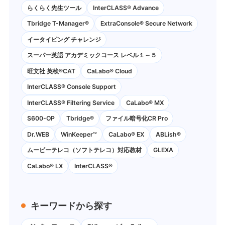
らくらく先生ツール
InterCLASS® Advance
Tbridge T-Manager®
ExtraConsole® Secure Network
イータイピング チャレンジ
スーパー英語 アカデミックコース レベル１～５
旺文社 英検®CAT
CaLabo®︎ Cloud
InterCLASS®︎ Console Support
InterCLASS®︎ Filtering Service
CaLabo® MX
S600-OP
Tbridge®
ファイル暗号化CR Pro
Dr.WEB
WinKeeper™
CaLabo® EX
ABLish®
ムービーテレコ（ソフトテレコ）対応教材
GLEXA
CaLabo® LX
InterCLASS®
キーワードから探す