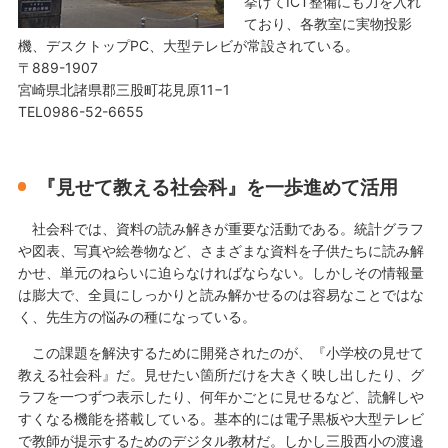
挙げてICT整備にも力を入れ
ており、各教室に実物投影
機、デスクトップPC、大型テレビが常設されている。
〒889-1907
宮崎県北諸県郡三股町花見原11−1
TEL0986-52-6655
『見せて教える社会科』を一歩進めて活用
社会科では、資料の読み解きが重要な活動である。統計グラフ
や図表、写真や絵巻物など、さまざまな資料を子供たちに読み解
かせ、単元のねらいに迫らなければならない。しかしその情報量
は膨大で、全員にしっかりと読み解かせるのは容易なことではな
く、先生方の悩みの種になっている。
この課題を解決するために開発されたのが、『小学校の見せて
教える社会科』だ。見せたい箇所だけを大きく映し出したり、グ
ラフを一つずつ表示したり、何年かごとに見せるなど、読解しや
すくなる機能を搭載している。基本的には電子黒板や大型テレビ
で教師が提示するためのデジタル教材だ。しかし三股西小の渡邉