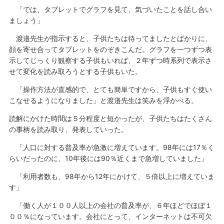
「では、タブレットでグラフを見て、気づいたことを話し合い
ましょう」
渡邉先生が指示すると、子供たちは待ってましたとばかりに、
顔を寄せ合ってタブレットをのぞきこんだ。グラフを一つずつ表
示してじっくり観察する子供もいれば、２年ずつ時系列で表示さ
せて変化を読み取ろうとする子供もいた。
「操作方法が直感的で、とても簡単ですから、子供もすぐ使い
こなせるようになりました」と渡邉先生は笑みを浮かべる。
読解にかけた時間は５分程度と短かったが、子供たちはたくさん
の事柄を読み取り、発表していった。
「人口に対する普及率が急激に増えています。98年には17％く
らいだったのに、10年後には90％近くまで急増していました」
「利用者数も、98年から12年にかけて、５倍以上に増えていま
す」
「働く人が１００人以上の会社の普及率が、６年ほどでほぼ１
００％になっています。会社にとって、インターネットは不可欠