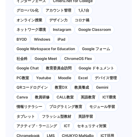
インターフェース
CHIeru.net for College
グローバル化
アカウント管理
1人1台
オンライン授業
デザイン力
コロナ禍
ネットワーク環境
Instagram
Google Classroom
BYOD
Windows
iPad
Google Workspace for Education
Google フォーム
社会科
Google Meet
ChromeOS Flex
Google Chat
教育委員会訪問
Google ドキュメント
PC教室
Youtube
Moodle
Excel
デバイス管理
QRコードログイン
教育DX
教員養成
Gemini
Canva
教員研修
CALL教室
英語教育
ICT環境
情報リテラシー
プログラミング教育
モジュール学習
タブレット
フラッシュ型教材
英語学習
アクティブ・ラーニング
ICT
セキュリティ対策
Chromebook
LMS
CHUKYO MaNaBo
ICT活用