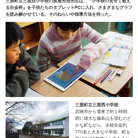
三股町立三股西小学校の渡邉光浩先生は、『小学校の見せて教え
る社会科』を子供たちのタブレットPCに入れ、さまざまなグラフ
を読み解かせている。そのねらいや指導方法を伺った。
三股町立三股西小学校
宮崎市から電車で約１時間。
西に雄大な霧島山を望むのど
かな町ながら、全校生徒約
770名と大きな小学校。町を