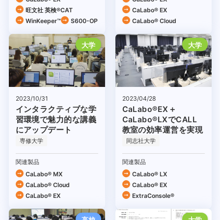
旺文社 英検®CAT
CaLabo® EX
WinKeeper™
S600-OP
CaLabo®︎ Cloud
大学
大学
2023/04/28
2023/10/31
CaLabo®EX＋
インタラクティブな学
CaLabo®LXでCALL
習環境で魅力的な講義
教室の効率運営を実現
にアップデート
専修大学
同志社大学
関連製品
関連製品
CaLabo® MX
CaLabo® LX
CaLabo®︎ Cloud
CaLabo® EX
CaLabo® EX
ExtraConsole®
高校
大学