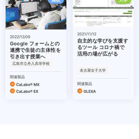
2021/11/12
2022/12/09
自主的な学びを支援す
Google フォームとの
るツール コロナ禍で
連携で生徒の主体性を
活用の場が広がる
引き出す授業へ
広島市立舟入高等学校
名古屋女子大学
関連製品
関連製品
CaLabo® MX
CaLabo® EX
GLEXA