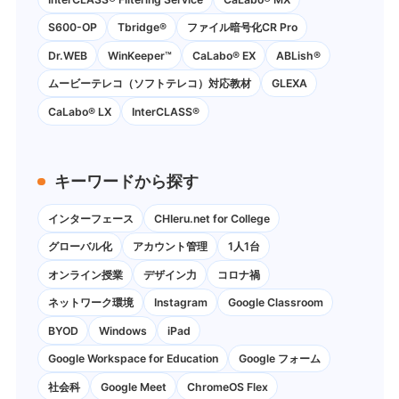
S600-OP
Tbridge®
ファイル暗号化CR Pro
Dr.WEB
WinKeeper™
CaLabo® EX
ABLish®
ムービーテレコ（ソフトテレコ）対応教材
GLEXA
CaLabo® LX
InterCLASS®
キーワードから探す
インターフェース
CHIeru.net for College
グローバル化
アカウント管理
1人1台
オンライン授業
デザイン力
コロナ禍
ネットワーク環境
Instagram
Google Classroom
BYOD
Windows
iPad
Google Workspace for Education
Google フォーム
社会科
Google Meet
ChromeOS Flex