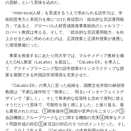
の貢献」という意味を込めた。
「Inter-local人材」を育成するうえで求められる語学力は、学
術的思考力と表現力を身につけた発信型の「総合的な言語運用能
力」であると、グローバル人材育成推進事業統括のシャルコフ・
ロバート教授は考える。そして、「総合的な言語運用能力」を向
上させるために求められたのは、正課授業と正課外授業が連携し
た環境整備だった。
事業を推進するにあたり同大学では、マルチメディア教材を備
えたCALL教室（LaLabo）を新設し、『CaLabo EX』を導入し
て、アクティブラーニング型の語学授業やインタラクティブな授
業を展開できる外国語学習環境を充実させた。
『CaLabo EX』の導入に至った経緯を、国際文化学部の林炫情
教授は「平易な操作性で『簡単に』、明るいインターフェイスデ
ザインで『楽しく』、そして将来的な拡張性も含めて便利に使え
そうだという意味で、可能性を強く感じました」と振り返る。最
も重視されたのは、①簡単操作②画面や音声のモニタリング③
会話機能とグループワークなどに関する機能の充実④簡単なテス
ト問題作成の対応⑤多言語の対応の５つのポイントだった。そし
て、２０１２年４月、『CaLabo EX』の本格利用が始まった。