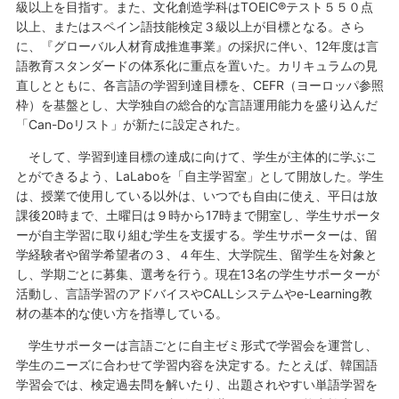
級以上を目指す。また、文化創造学科はTOEIC®テスト５５０点
以上、またはスペイン語技能検定３級以上が目標となる。さら
に、『グローバル人材育成推進事業』の採択に伴い、12年度は言
語教育スタンダードの体系化に重点を置いた。カリキュラムの見
直しとともに、各言語の学習到達目標を、CEFR（ヨーロッパ参照
枠）を基盤とし、大学独自の総合的な言語運用能力を盛り込んだ
「Can-Doリスト」が新たに設定された。
そして、学習到達目標の達成に向けて、学生が主体的に学ぶこ
とができるよう、LaLaboを「自主学習室」として開放した。学生
は、授業で使用している以外は、いつでも自由に使え、平日は放
課後20時まで、土曜日は９時から17時まで開室し、学生サポータ
ーが自主学習に取り組む学生を支援する。学生サポーターは、留
学経験者や留学希望者の３、４年生、大学院生、留学生を対象と
し、学期ごとに募集、選考を行う。現在13名の学生サポーターが
活動し、言語学習のアドバイスやCALLシステムやe-Learning教
材の基本的な使い方を指導している。
学生サポーターは言語ごとに自主ゼミ形式で学習会を運営し、
学生のニーズに合わせて学習内容を決定する。たとえば、韓国語
学習会では、検定過去問を解いたり、出題されやすい単語学習を