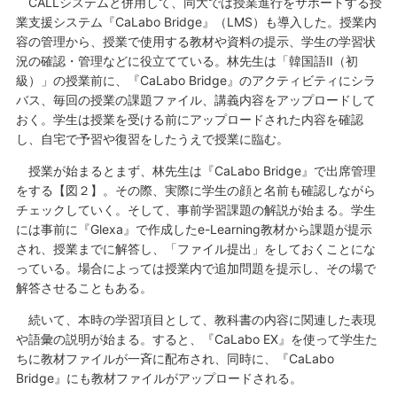
CALLシステムと併用して、同大では授業進行をサポートする授
業支援システム『CaLabo Bridge』（LMS）も導入した。授業内
容の管理から、授業で使用する教材や資料の提示、学生の学習状
況の確認・管理などに役立てている。林先生は「韓国語II（初
級）」の授業前に、『CaLabo Bridge』のアクティビティにシラ
バス、毎回の授業の課題ファイル、講義内容をアップロードして
おく。学生は授業を受ける前にアップロードされた内容を確認
し、自宅で予習や復習をしたうえで授業に臨む。
授業が始まるとまず、林先生は『CaLabo Bridge』で出席管理
をする【図２】。その際、実際に学生の顔と名前も確認しながら
チェックしていく。そして、事前学習課題の解説が始まる。学生
には事前に『Glexa』で作成したe-Learning教材から課題が提示
され、授業までに解答し、「ファイル提出」をしておくことにな
っている。場合によっては授業内で追加問題を提示し、その場で
解答させることもある。
続いて、本時の学習項目として、教科書の内容に関連した表現
や語彙の説明が始まる。すると、『CaLabo EX』を使って学生た
ちに教材ファイルが一斉に配布され、同時に、『CaLabo
Bridge』にも教材ファイルがアップロードされる。