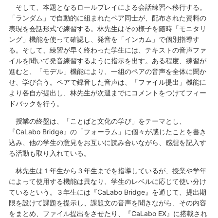
そして、本題となるロールプレイによる会話練習へ移行する。
「ランダム」で自動的に組まれたペア同士が、配布された資料の
表現を会話形式で練習する。林先生はその様子を随時「モニタリ
ング」機能を使って確認し、発音を「インカム」で個別指導す
る。そして、練習が早く終わった学生には、テキストの音声ファ
イルを聞いて発音練習するように指示を出す。ある程度、練習が
進むと、「モデル」機能により、一組のペアの音声を全体に聞か
せ、学び合う。ペアで録音した音声は、「ファイル提出」機能に
より各自が提出し、林先生が次週までにコメントをつけてフィー
ドバックを行う。
授業の終盤は、「ことばと文化の学び」をテーマとし、
『CaLabo Bridge』の「フォーラム」に個々が感じたことを書き
込み、他の学生の意見をお互いに読み合いながら、感想を記入す
る活動も取り入れている。
林先生は１年生から３年生までを指導しているが、授業や学年
によって使用する機能は異なり、学生のレベルに応じて使い分け
ているという。３年生には『CaLabo Bridge』を通じて、提出期
限を設けて課題を提示し、課題文の音声を聞きながら、その内容
をまとめ、ファイル提出をさせたり、『CaLabo EX』に搭載され