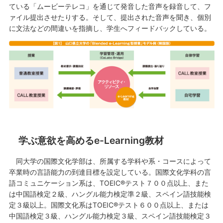
ている「ムービーテレコ」を通じて発音した音声を録音して、フ
ァイル提出させたりする。そして、提出された音声を聞き、個別
に文法などの間違いを指摘し、学生へフィードバックしている。
学ぶ意欲を高めるe-Learning教材
同大学の国際文化学部は、所属する学科や系・コースによって
卒業時の言語能力の到達目標を設定している。国際文化学科の言
語コミュニケーション系は、TOEIC®テスト７００点以上、また
は中国語検定２級、ハングル能力検定準２級、スペイン語技能検
定３級以上。国際文化系はTOEIC®テスト６００点以上、または
中国語検定３級、ハングル能力検定３級、スペイン語技能検定３