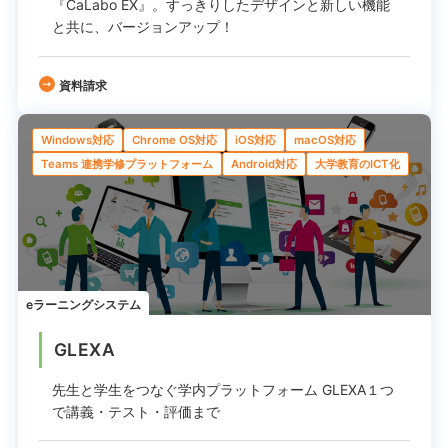
『CaLabo EX』。
すっきりしたデザインと新しい機能
と共に、バージョンアップ！
資料請求
Windows対応
Chrome OS対応
iOS対応
macOS対応
Teams 連携学修プラットフォーム
Android対応
大学教育のICT化
eラーニングシステム
GLEXA
先生と学生をつなぐ学内プラットフォーム
GLEXA１つ
で講義・テスト・評価まで