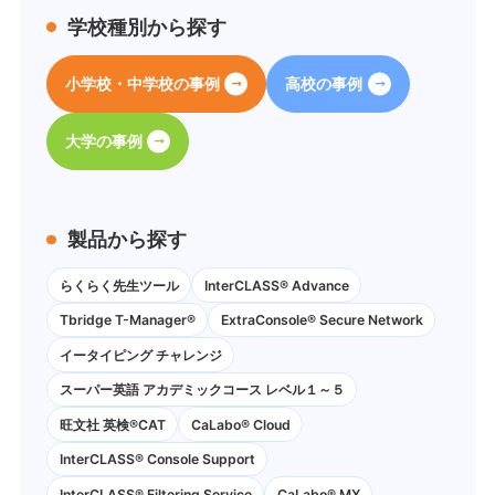
学校種別から探す
小学校・中学校の事例
高校の事例
大学の事例
製品から探す
らくらく先生ツール
InterCLASS® Advance
Tbridge T-Manager®
ExtraConsole® Secure Network
イータイピング チャレンジ
スーパー英語 アカデミックコース レベル１～５
旺文社 英検®CAT
CaLabo®︎ Cloud
InterCLASS®︎ Console Support
InterCLASS®︎ Filtering Service
CaLabo® MX