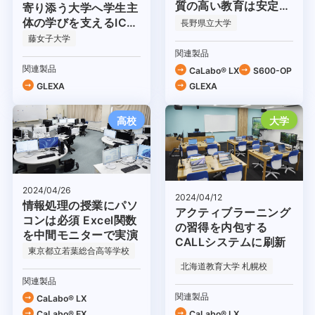
質の高い教育は安定的
寄り添う大学へ学生主
な環境から
体の学びを支えるICT
長野県立大学
環境
藤女子大学
関連製品
関連製品
CaLabo® LX
S600-OP
GLEXA
GLEXA
高校
大学
2024/04/26
2024/04/12
情報処理の授業にパソ
アクティブラーニング
コンは必須 Excel関数
の習得を内包する
を中間モニターで実演
CALLシステムに刷新
東京都立若葉総合高等学校
北海道教育大学 札幌校
関連製品
関連製品
CaLabo® LX
CaLabo® EX
CaLabo® LX