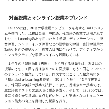
対面授業とオンライン授業をブレンド
LaLaboには、30台の学生用コンピュータを有するCALLシステ
ムを整備した。現在は英語、中国語、韓国語の授業で活用されて
おり、e-Learning教材を用いた自主学習、ディクテーション、発
音練習、シャドーイング練習などの語学強化学習、言語学習用の
動画や音声の視聴など、授業の目的に合わせて、アクティブかつ
インタラクティブな学習スタイルを展開している。
１年生の「韓国語II（初級）」を担当する林先生は、週２回の
授業のうち、１回を普通教室での対面授業、もう１回をLaLaboで
のオンライン授業としている。同大学ではこうした授業展開を
「Blended e-Learning型授業」【図１】と称し、13年度後期よ
り、韓国語や英語の授業で試行してきた。普通教室の授業では、
主に語彙テストと文法説明に重点を置く。そして、LaLaboでは、
発音指導や会話練習に重点を置いた、より実践的なコミュニケー
ション能力の向上を目指した授業を行う。