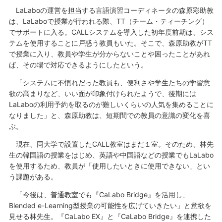
LaLaboの運営を担当する言語演習コーディネータの森原彩助教
は、LaLaboで授業が行われる際、TT（チーム・ティーチング）
でサポートに入る。CALLシステムを導入した初年度前期は、シス
テムを使用することに戸惑う教員もいた。そこで、森原助教がTT
で授業に入り、教員や学生が分からないことや困ったことがあれ
ば、その場で対応できるようにしたという。
「システムに不慣れだった教員も、便利さや学生たちの学習意
欲の高まりなど、いい面が印象付けられたようで、後期には
LaLaboの利用予約を取るのが難しいくらいの人気を集めることに
なりました」と、森原助教は、短期間での教員の意識の変化を喜
ぶ。
現在、同大学で設置したCALL教室はまだ１室。そのため、林先
生の韓国語の授業をはじめ、英語や中国語などの授業でもLaLabo
を使用するため、教員が「使用したいときに使用できない」とい
う課題がある。
「今後は、普通教室でも『CaLabo Bridge』を活用し、
Blended e-Learning型授業の可能性を広げていきたい」と意欲を
見せる林先生。『CaLabo EX』と『CaLabo Bridge』を連携した