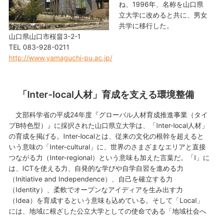
ね、1996年、名称を山口県
立大学に改めると共に、男女
共学に移行した。
山口県山口市桜畠3-2-1
TEL 083-928-0211
http://www.yamaguchi-pu.ac.jp/
「Inter-local人材」育成を支える環境整備
文部科学省の平成24年度『グローバル人材育成推進事業（タイ
プB特色型）』に採択された山口県立大学は、「Inter-local人材」
の育成を掲げる。Inter-localとは、従来の文化の根幹を超えると
いう意味の「Inter-cultural」に、世界のさまざまなエリアと直接
つながる力（Inter-regional）という意味も加えた言葉だ。「I」に
は、ICTを使える力、自発的な学びや自学自習を進める力
（Initiative and Independence）、自己を確立する力
（Identity）、柔軟でオープンなアイディアを生み出す力
（Idea）を育成するという意味も込めている。そして「Local」
には、地域に根ざした公立大学としての使命である「地域社会へ