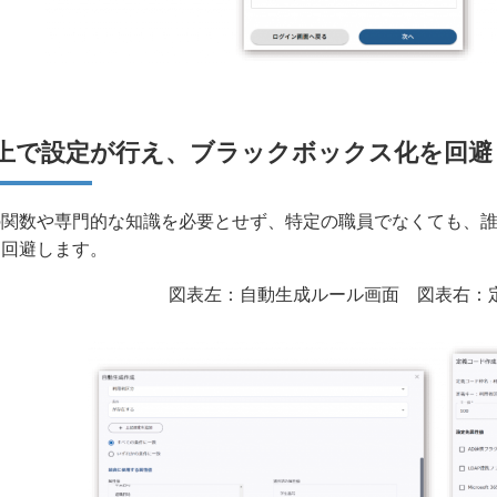
I上で設定が行え、ブラックボックス化を回避
の関数や専門的な知識を必要とせず、特定の職員でなくても、
を回避します。
図表左：自動生成ルール画面 図表右：