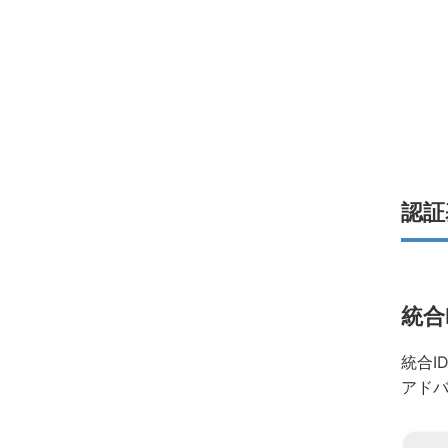
認証
統合
統合I
アドバ