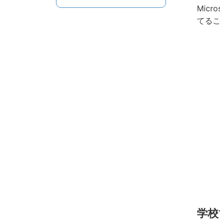
Mic
てる
学校