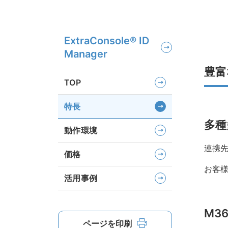
ExtraConsole® ID
Manager
豊富
TOP
特長
多種
動作環境
連携
価格
お客
活用事例
M3
ページを印刷