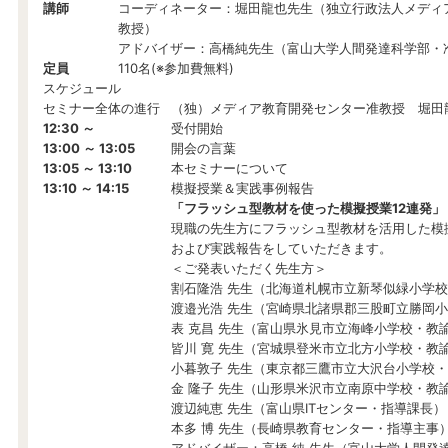
講師
コーディネーター：堀田龍也先生（独立行政法人メディ
教授）
アドバイザー：高橋純先生（富山大学人間発達科学部・
定員
110名(※参加費無料)
スケジュール
セミナー全体の進行
（独）メディア教育開発センター准教授 堀田
12:30 ～
受付開始
13:00 ～ 13:05
開会の言葉
13:05 ～ 13:10
本セミナーについて
13:10 ～ 14:15
模擬授業＆実践事例報告
「フラッシュ型教材を使った模擬授業12連発」
現職の先生方にフラッシュ型教材を活用した模
および実践報告をしていただきます。
＜ご発表いただく先生方＞
割石隆浩 先生（北海道札幌市立新琴似緑小学
渡邉光浩 先生（宮崎県北諸県郡三股町立勝岡
表 克昌 先生（富山県氷見市立海峰小学校・教
皆川 寛 先生（宮城県登米市立北方小学校・教
小暮敦子 先生（東京都三鷹市立大沢台小学校
金 隆子 先生（山形県米沢市立南原中学校・教
渡辺純恵 先生（富山県ITセンター・指導課長）
本多 博 先生（長崎県教育センター・指導主事
アドバイザー：高橋 純 先生（富山大学人間発