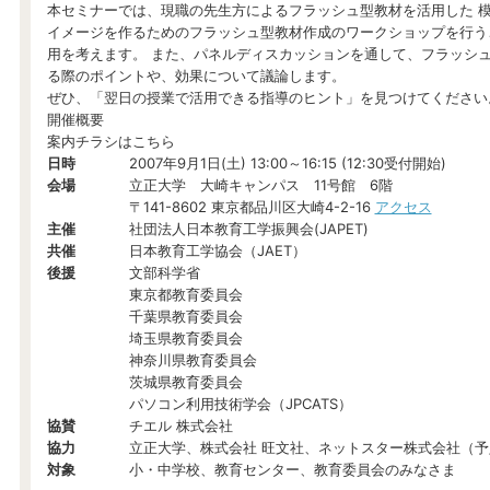
本セミナーでは、現職の先生方によるフラッシュ型教材を活用した 模
イメージを作るためのフラッシュ型教材作成のワークショップを行う
用を考えます。 また、パネルディスカッションを通して、フラッシュ
る際のポイントや、効果について議論します。
ぜひ、「翌日の授業で活用できる指導のヒント」を見つけてください
開催概要
案内チラシはこちら
日時
2007年9月1日(土) 13:00～16:15 (12:30受付開始)
会場
立正大学 大崎キャンパス 11号館 6階
〒141-8602 東京都品川区大崎4-2-16
アクセス
主催
社団法人日本教育工学振興会(JAPET)
共催
日本教育工学協会（JAET）
後援
文部科学省
東京都教育委員会
千葉県教育委員会
埼玉県教育委員会
神奈川県教育委員会
茨城県教育委員会
パソコン利用技術学会（JPCATS）
協賛
チエル 株式会社
協力
立正大学、株式会社 旺文社、ネットスター株式会社（予
対象
小・中学校、教育センター、教育委員会のみなさま