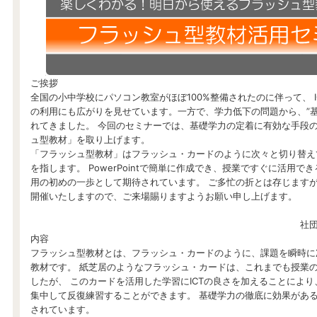
ご挨拶
全国の小中学校にパソコン教室がほぼ100%整備されたのに伴って、 
の利用にも広がりを見せています。一方で、学力低下の問題から、”基
れてきました。 今回のセミナーでは、基礎学力の定着に有効な手段
ュ型教材」を取り上げます。
「フラッシュ型教材」はフラッシュ・カードのように次々と切り替え
を指します。 PowerPointで簡単に作成でき、授業ですぐに活用でき
用の初めの一歩として期待されています。 ご多忙の折とは存じます
開催いたしますので、ご来場賜りますようお願い申し上げます。
社
内容
フラッシュ型教材とは、フラッシュ・カードのように、課題を瞬時に
教材です。 紙芝居のようなフラッシュ・カードは、これまでも授業
したが、 このカードを活用した学習にICTの良さを加えることによ
集中して反復練習することができます。 基礎学力の徹底に効果があ
されています。