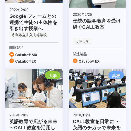
2022/12/09
2020/12/25
Google フォームとの
伝統の語学教育を受け
連携で生徒の主体性を
継ぐCALL教室
引き出す授業へ
広島市立舟入高等学校
天理大学
関連製品
関連製品
CaLabo® MX
CaLabo® EX
CaLabo® EX
大学
高校
2019/12/09
2018/11/28
英語教育で広がる未来
CALL教室を日常に ～
～CALL教室を活用し
英語のチカラで未来を