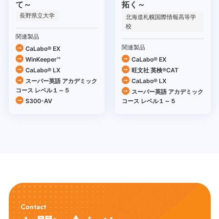
て～
拓く～
長野県立大学
北海道札幌国際情報高等学
校
関連製品
関連製品
CaLabo® EX
WinKeeper™
CaLabo® EX
CaLabo® LX
旺文社 英検®CAT
スーパー英語 アカデミック
CaLabo® LX
コース レベル１～５
スーパー英語 アカデミック
S300-AV
コース レベル１～５
Contact