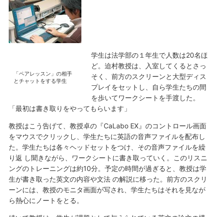
学生は法学部の１年生で人数は20名ほ
ど。迫村教授は、入室してくるとさっ
「ペアレッスン」の相手
そく、前方のスクリーンと大型ディス
とチャットをする学生
プレイをセットし、自ら学生たちの間
を歩いてワークシートを手渡した。
「最初は書き取りをやってもらいます」
教授はこう告げて、教授卓の『CaLabo EX』のコントロール画面
をマウスでクリックし、学生たちに英語の音声ファイルを配布し
た。学生たちは各々ヘッドセットをつけ、その音声ファイルを繰
り返 し聞きながら、ワークシートに書き取っていく。このリスニ
ングのトレーニングは約10分。予定の時間が過ぎると、教授は学
生が書き取った英文の内容や文法 の解説に移った。前方のスクリ
ーンには、教授のモニタ画面が写され、学生たちはそれを見なが
ら熱心にノートをとる。