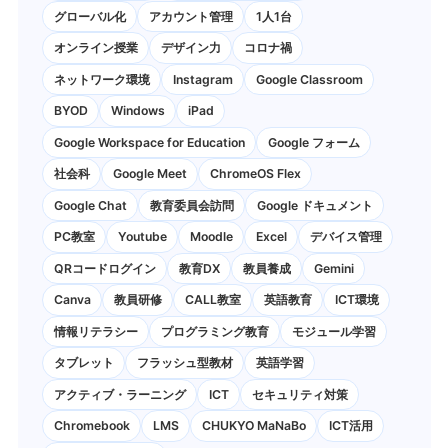
グローバル化
アカウント管理
1人1台
オンライン授業
デザイン力
コロナ禍
ネットワーク環境
Instagram
Google Classroom
BYOD
Windows
iPad
Google Workspace for Education
Google フォーム
社会科
Google Meet
ChromeOS Flex
Google Chat
教育委員会訪問
Google ドキュメント
PC教室
Youtube
Moodle
Excel
デバイス管理
QRコードログイン
教育DX
教員養成
Gemini
Canva
教員研修
CALL教室
英語教育
ICT環境
情報リテラシー
プログラミング教育
モジュール学習
タブレット
フラッシュ型教材
英語学習
アクティブ・ラーニング
ICT
セキュリティ対策
Chromebook
LMS
CHUKYO MaNaBo
ICT活用