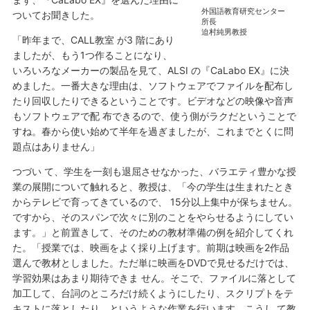
外国語教育研究センター
ついてお聞きした。
所長
迫村純男教授
「昨年まで、CALL教室 が3 階にあり
ましたが、もう1つ作ることになり、
いろいろなメーカーの製品を見て、ALSI の『CaLabo EX』に決
めました。一番大きな理由は、ソフトウェアでファイルを配布し
たり回収したりできるということです。ビデオなどの映像や音声
もソフトウェアで配 布できるので、使う側がラクだということで
すね。春から使い始めて半年を過ぎましたが、これまでとくに問
題点はありません」
つづい て、学生を一刻も退屈させなかった、バラエティ豊かな授
業の展開について触れると、教授は、「今の学生は生まれたとき
からテレビで育ってきているので、 15分以上集中が保ちません。
ですから、そのスパンで次々に別のことをやらせるようにしてい
ます。」と前置きして、そのための教材準備の例を紹介してくれ
た。「授業では、映画をよく採り上げます。前期は映画を2作品
選んで教材としました。ただ単に映画をDVDで見せるだけでは、
学習効果はあまり期待できま せん。そこで、ファイルに落として
加工して、台詞のところだけ続くようにしたり、スクリプトをテ
キストに落としたり、というような作業を行います。こうし て教