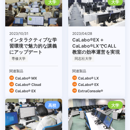
大学
大学
2023/04/28
2023/10/31
CaLabo®EX＋
インタラクティブな学
CaLabo®LXでCALL
習環境で魅力的な講義
教室の効率運営を実現
にアップデート
専修大学
同志社大学
関連製品
関連製品
CaLabo® MX
CaLabo® LX
CaLabo®︎ Cloud
CaLabo® EX
CaLabo® EX
ExtraConsole®
高校
大学