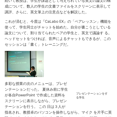
続いて教授は、学生が課題として与えられている英文の論文の構
成について、数人の学生の文書ファイルをスクリーンに表示して
講評、さらに、英文筆上の注意点などを解説した。
これが済むと、今度は『CaLabo EX』の「ペアレッスン」機能を
使って、学生同士がチャットを始めた。自分が書こうとしている
論文について、割り当てられたペアの学生と、英文で議論す る。
ヘッドセットをつければ、音声によるチャットもできるが、この
セッションは「書く」トレーニングだ。
多彩な授業の次のメニューは、プレゼ
ンテーションだった。 夏休み前に学生
プレゼンテーションをす
が各自PowerPoint で作成した資料を
る学生
スクリーンに表示しながら、プレゼン
テーションを行う。 この 日は３人が
指名され、教授卓のパソコンを操作しながら、マイク を片手に英