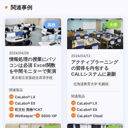
関連事例
高校
大学
2024/04/26
2024/04/12
情報処理の授業にパソ
アクティブラーニング
コンは必須 Excel関数
の習得を内包する
を中間モニターで実演
CALLシステムに刷新
東京都立若葉総合高等学校
北海道教育大学 札幌校
関連製品
関連製品
CaLabo® LX
CaLabo® EX
CaLabo® LX
旺文社 英検®CAT
CaLabo® EX
WinKeeper™
S600-OP
CaLabo®︎ Cloud