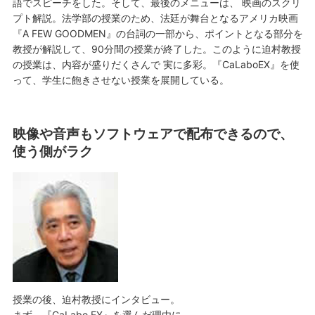
語でスピーチをした。そして、最後のメニューは、 映画のスクリ
プト解説。法学部の授業のため、法廷が舞台となるアメリカ映画
『A FEW GOODMEN』の台詞の一部から、ポイントとなる部分を
教授が解説して、90分間の授業が終了した。このように迫村教授
の授業は、内容が盛りだくさんで 実に多彩。『CaLaboEX』を使
って、学生に飽きさせない授業を展開している。
映像や音声もソフトウェアで配布できるので、
使う側がラク
授業の後、迫村教授にインタビュー。
まず、『CaLabo EX』を選んだ理由に