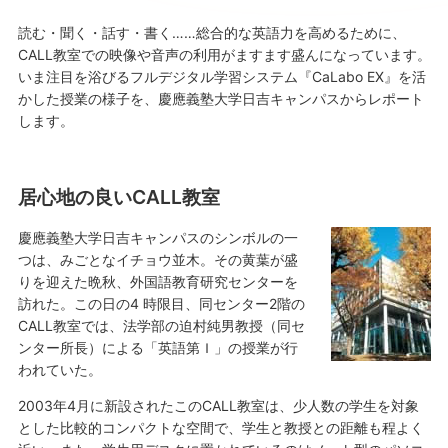
読む・聞く・話す・書く……総合的な英語力を高めるために、
CALL教室での映像や音声の利用がますます盛んになっています。
いま注目を浴びるフルデジタル学習システム『CaLabo EX』を活
かした授業の様子を、慶應義塾大学日吉キャンパスからレポート
します。
居心地の良いCALL教室
慶應義塾大学日吉キャンパスのシンボルの一
つは、みごとなイチョウ並木。その黄葉が盛
りを迎えた晩秋、外国語教育研究センターを
訪れた。この日の4 時限目、同センター2階の
CALL教室では、法学部の迫村純男教授（同セ
ンター所長）による「英語第Ｉ」の授業が行
われていた。
2003年4月に新設されたこのCALL教室は、少人数の学生を対象
とした比較的コンパクトな空間で、学生と教授との距離も程よく