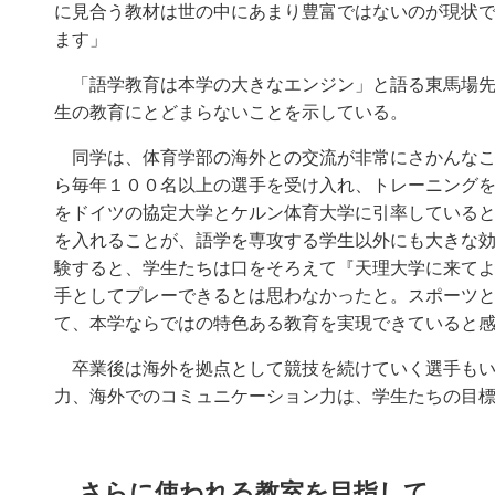
に見合う教材は世の中にあまり豊富ではないのが現状
ます」
「語学教育は本学の大きなエンジン」と語る東馬場先
生の教育にとどまらないことを示している。
同学は、体育学部の海外との交流が非常にさかんなこ
ら毎年１００名以上の選手を受け入れ、トレーニング
をドイツの協定大学とケルン体育大学に引率している
を入れることが、語学を専攻する学生以外にも大きな
験すると、学生たちは口をそろえて『天理大学に来て
手としてプレーできるとは思わなかったと。スポーツ
て、本学ならではの特色ある教育を実現できていると
卒業後は海外を拠点として競技を続けていく選手もい
力、海外でのコミュニケーション力は、学生たちの目
さらに使われる教室を目指して