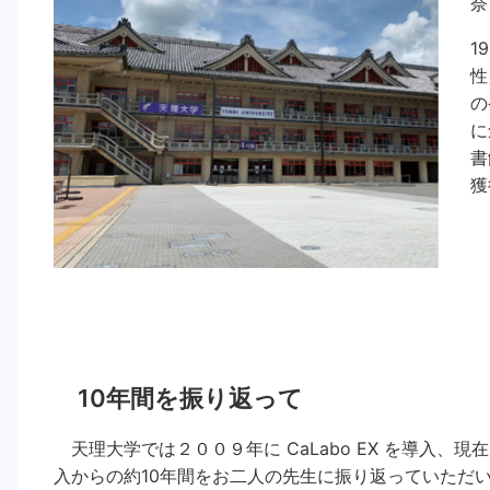
奈
1
性
の
に
書
獲
10年間を振り返って
天理大学では２００９年に CaLabo EX を導入、
入からの約10年間をお二人の先生に振り返っていただ