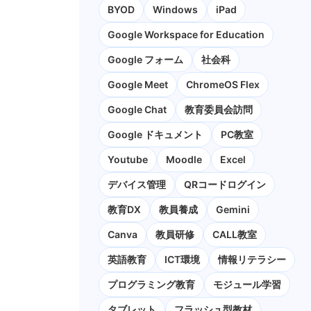
BYOD
Windows
iPad
Google Workspace for Education
Google フォーム
社会科
Google Meet
ChromeOS Flex
Google Chat
教育委員会訪問
Google ドキュメント
PC教室
Youtube
Moodle
Excel
デバイス管理
QRコードログイン
教育DX
教員養成
Gemini
Canva
教員研修
CALL教室
英語教育
ICT環境
情報リテラシー
プログラミング教育
モジュール学習
タブレット
フラッシュ型教材