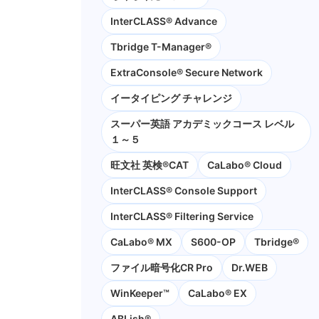
InterCLASS® Advance
Tbridge T-Manager®
ExtraConsole® Secure Network
イータイピング チャレンジ
スーパー英語 アカデミックコース レベル
１～５
旺文社 英検®CAT
CaLabo®︎ Cloud
InterCLASS®︎ Console Support
InterCLASS®︎ Filtering Service
CaLabo® MX
S600-OP
Tbridge®
ファイル暗号化CR Pro
Dr.WEB
WinKeeper™
CaLabo® EX
ABLish®