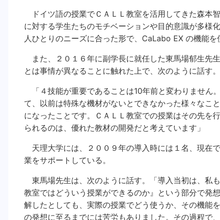
ドイツ語の授業でＣＡＬＬ教室を活用してきた森本智
に対する学生たちのモチベーションや目的意識が多様
人ひとりのニーズに合った形で、CaLabo EX の機能
また、２０１６年に副学長に就任した東馬場郁生先生
とは事情が異なることに触れた上で、次のように話す
「４技能が重要であることは10年前と変わりません
て、以前は特殊な機材がないとできなかった様々なこ
になったことです。ＣＡＬＬ教室での授業はその先を
られるのは、優れた教材の開発だと考えています」
天理大学には、２００９年の導入時には１名、現在で
業をサポートしている。
東馬場先生は、次のように話す。「導入当初は、私も
教室ではどういう授業ができるのか』という部分で発
解したとしても、実際の授業でどう使うか、その機能
の発想に至るまでには苦労もありました。その過程で