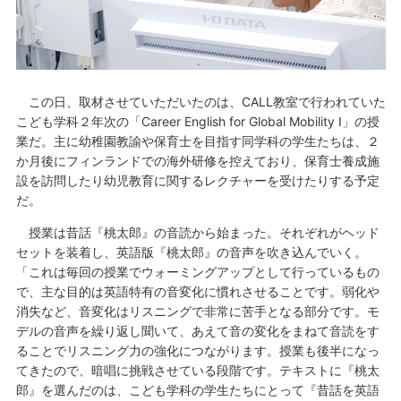
この日、取材させていただいたのは、CALL教室で行われていた
こども学科２年次の「Career English for Global Mobility I」の授
業だ。主に幼稚園教諭や保育士を目指す同学科の学生たちは、２
か月後にフィンランドでの海外研修を控えており、保育士養成施
設を訪問したり幼児教育に関するレクチャーを受けたりする予定
だ。
授業は昔話『桃太郎』の音読から始まった。それぞれがヘッド
セットを装着し、英語版『桃太郎』の音声を吹き込んでいく。
「これは毎回の授業でウォーミングアップとして行っているもの
で、主な目的は英語特有の音変化に慣れさせることです。弱化や
消失など、音変化はリスニングで非常に苦手となる部分です。モ
デルの音声を繰り返し聞いて、あえて音の変化をまねて音読をす
ることでリスニング力の強化につながります。授業も後半になっ
てきたので、暗唱に挑戦させている段階です。テキストに『桃太
郎』を選んだのは、こども学科の学生たちにとって『昔話を英語