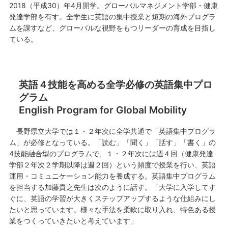
2018（平成30）年4月開学。グローバルマネジメント学部・健康
発達学部を有す。全学生に英語の集中授業と短期の海外プログラ
ムを課すなど、グローバルな視野をもつリーダーの育成を目指し
ている。
英語４技能を高める全学必修の英語集中プロ
グラム
English Program for Global Mobility
長野県立大学では１・２年次に全学共通で「英語集中プログラ
ム」が必修となっている。「読む」「聞く」「話す」「書く」の
4技能融合型のプログラムで、１・２年次には週４回（健康発達
学部２年次２学期以降は週２回）という頻度で授業を行い、英語
運用・コミュニケーション能力を養成する。英語集中プログラム
を担当する加藤貴之先生は次のように話す。「大学に入学してす
ぐに、英語の学習が大きくステップアップするような仕組みにし
たいと思っています。様々な手法を柔軟に取り入れ、特色ある授
業をつくっていきたいと考えています」