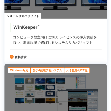
システムリカバリソフト
™
WinKeeper
コンピュータ教室向けに26万ライセンスの
導入実績を
持つ、教育現場で選ばれる
システムリカバリソフト
資料請求
Windows対応
語学4技能学習システム
大学教育のICT化