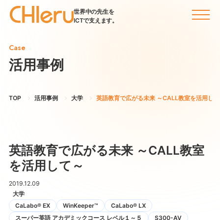
世界中の先生を
ICTで支えます。
Case
活用事例
TOP
活用事例
大学
英語教育で広がる未来 ～CALL教室を活用して
英語教育で広がる未来 ～CALL教室
を活用して～
2019.12.09
大学
CaLabo® EX
WinKeeper™
CaLabo® LX
スーパー英語 アカデミックコース レベル１～５
S300-AV