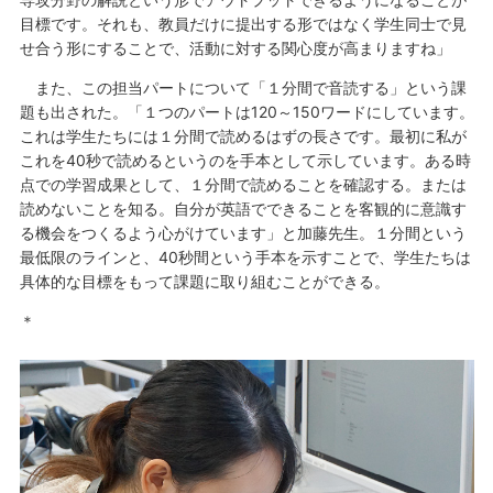
目標です。それも、教員だけに提出する形ではなく学生同士で見
せ合う形にすることで、活動に対する関心度が高まりますね」
また、この担当パートについて「１分間で音読する」という課
題も出された。「１つのパートは120～150ワードにしています。
これは学生たちには１分間で読めるはずの長さです。最初に私が
これを40秒で読めるというのを手本として示しています。ある時
点での学習成果として、１分間で読めることを確認する。または
読めないことを知る。自分が英語でできることを客観的に意識す
る機会をつくるよう心がけています」と加藤先生。１分間という
最低限のラインと、40秒間という手本を示すことで、学生たちは
具体的な目標をもって課題に取り組むことができる。
＊