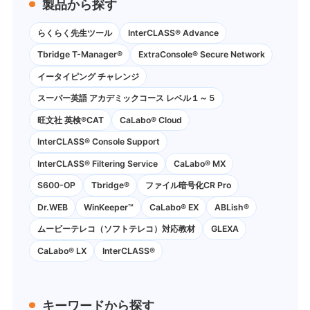
製品から探す
らくらく先生ツール
InterCLASS® Advance
Tbridge T-Manager®
ExtraConsole® Secure Network
イータイピング チャレンジ
スーパー英語 アカデミックコース レベル１～５
旺文社 英検®CAT
CaLabo®︎ Cloud
InterCLASS®︎ Console Support
InterCLASS®︎ Filtering Service
CaLabo® MX
S600-OP
Tbridge®
ファイル暗号化CR Pro
Dr.WEB
WinKeeper™
CaLabo® EX
ABLish®
ムービーテレコ（ソフトテレコ）対応教材
GLEXA
CaLabo® LX
InterCLASS®
キーワードから探す