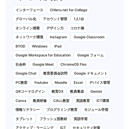
インターフェース
CHIeru.net for College
グローバル化
アカウント管理
1人1台
オンライン授業
デザイン力
コロナ禍
ネットワーク環境
Instagram
Google Classroom
BYOD
Windows
iPad
Google Workspace for Education
Google フォーム
社会科
Google Meet
ChromeOS Flex
Google Chat
教育委員会訪問
Google ドキュメント
PC教室
Youtube
Moodle
Excel
デバイス管理
QRコードログイン
教育DX
教員養成
Gemini
Canva
教員研修
CALL教室
英語教育
ICT環境
情報リテラシー
プログラミング教育
モジュール学習
タブレット
フラッシュ型教材
英語学習
アクティブ・ラーニング
ICT
セキュリティ対策