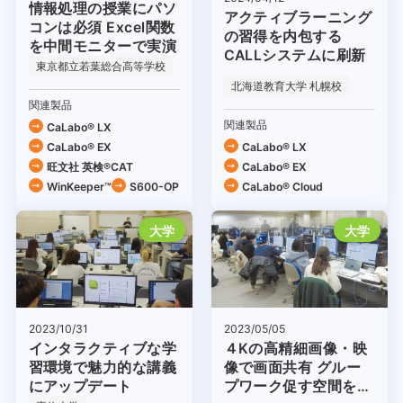
情報処理の授業にパソ
アクティブラーニング
コンは必須 Excel関数
の習得を内包する
を中間モニターで実演
CALLシステムに刷新
東京都立若葉総合高等学校
北海道教育大学 札幌校
関連製品
関連製品
CaLabo® LX
CaLabo® EX
CaLabo® LX
旺文社 英検®CAT
CaLabo® EX
WinKeeper™
S600-OP
CaLabo®︎ Cloud
大学
大学
2023/10/31
2023/05/05
インタラクティブな学
４Kの高精細画像・映
習環境で魅力的な講義
像で画面共有 グルー
にアップデート
プワーク促す空間を構