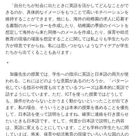
「自分たちが社会に出たときに英語を活かしてどんなことがで
きるのか、具体的なイメージをもつことで高いモチベーションを
維持することができます。他にも、海外の幼稚園の求人に応募す
る書類のカバーレターを作成したり、幼稚園の季節のイベントを
想定して海外から来た同僚へのメールを作成したり。保育や幼児
教育の現場の場面を想定することに関しては私よりも学生たちの
方が得意ですからね。私には思いつかないようなアイデアが学生
たちから出てくることもあります」
＊
加藤先生の授業では、学生への指示に英語と日本語の両方が使
われる。これにはどのような意図があるのだろうか。「パターン
化している指示や何度も出てきているフレーズは基本的に英語で
話すようにしています。ただ、ICTを使った授業ではどうして
も、操作がわからないとかうまく動かないといったことが出てき
ます。私の場合、そういうときは本来の授業を進めることを優先
して、日本語を使って説明をしますね。確実に連絡を行き渡らせ
たいときも日本語です。そして、何度か日本語で説明した内容
は、英語に変えることにしています。こども学科の学生たちに関
していえば、将来、保育や幼児教育の現場でいろいろな国の人の