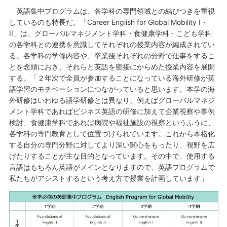
英語集中プログラムは、各学科の専門領域との結びつきを重視
しているのも特長だ。「Career English for Global Mobility I・
II」は、グローバルマネジメント学科・食健康学科・こども学科
の各学科との連携を意識してそれぞれの授業内容が編成されてい
る。各学科の学修内容や、卒業後それぞれの分野で仕事をするこ
とを念頭におき、それらと英語を密接にからめた授業内容を展開
する。「２年次で全員が参加することになっている海外研修が英
語学習のモチベーションにつながっていると思います。本学の海
外研修はいわゆる語学研修とは異なり、例えばグローバルマネジ
メント学科であればビジネス英語の研修に加えて企業視察や事例
検討、食健康学科であれば病院や福祉施設の視察というふうに、
各学科の専門教育として位置づけられています。これから本格化
する自分の専門分野に対してより深い関心をもったり、視野を広
げたりすることが主な目的となっています。その中で、使用する
言語はもちろん英語がメインとなりますので、英語プログラムで
私たちがアシストするという考え方で授業を計画しています」