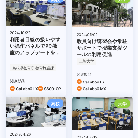
2024/10/22
2024/05/02
利用者目線の扱いやす
教員向け講習会や常駐
い操作パネルでPC教
サポートで授業支援ツ
室のアップデートを推
ールの利用促進
進
上智大学
島根県教育庁 教育施設課
関連製品
関連製品
CaLabo® LX
CaLabo® LX
S600-OP
CaLabo® MX
高校
大学
2024/04/26
2024/04/12