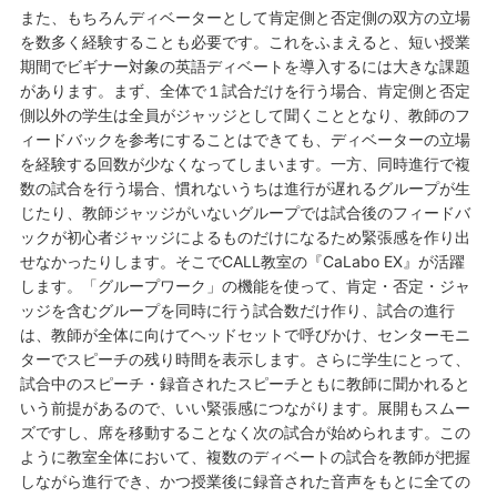
また、もちろんディベーターとして肯定側と否定側の双方の立場
を数多く経験することも必要です。これをふまえると、短い授業
期間でビギナー対象の英語ディベートを導入するには大きな課題
があります。まず、全体で１試合だけを行う場合、肯定側と否定
側以外の学生は全員がジャッジとして聞くこととなり、教師のフ
ィードバックを参考にすることはできても、ディベーターの立場
を経験する回数が少なくなってしまいます。一方、同時進行で複
数の試合を行う場合、慣れないうちは進行が遅れるグループが生
じたり、教師ジャッジがいないグループでは試合後のフィードバ
ックが初心者ジャッジによるものだけになるため緊張感を作り出
せなかったりします。そこでCALL教室の『CaLabo EX』が活躍
します。「グループワーク」の機能を使って、肯定・否定・ジャ
ッジを含むグループを同時に行う試合数だけ作り、試合の進行
は、教師が全体に向けてヘッドセットで呼びかけ、センターモニ
ターでスピーチの残り時間を表示します。さらに学生にとって、
試合中のスピーチ・録音されたスピーチともに教師に聞かれると
いう前提があるので、いい緊張感につながります。展開もスムー
ズですし、席を移動することなく次の試合が始められます。この
ように教室全体において、複数のディベートの試合を教師が把握
しながら進行でき、かつ授業後に録音された音声をもとに全ての