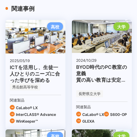
関連事例
高校
大学
2024/10/29
2025/05/19
BYOD時代のPC教室の
ICTを活用し、生徒一
意義
人ひとりのニーズに合
質の高い教育は安定的
った学びを深める
な環境から
秀岳館高等学校
長野県立大学
関連製品
関連製品
CaLabo® LX
InterCLASS® Advance
CaLabo® LX
S600-OP
WinKeeper™
GLEXA
高校
大学