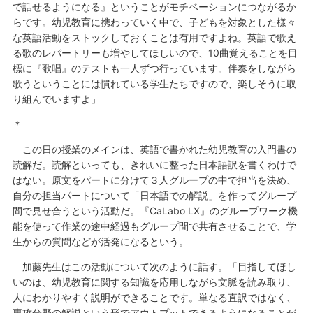
で話せるようになる』ということがモチベーションにつながるか
らです。幼児教育に携わっていく中で、子どもを対象とした様々
な英語活動をストックしておくことは有用ですよね。英語で歌え
る歌のレパートリーも増やしてほしいので、10曲覚えることを目
標に『歌唱』のテストも一人ずつ行っています。伴奏をしながら
歌うということには慣れている学生たちですので、楽しそうに取
り組んでいますよ」
＊
この日の授業のメインは、英語で書かれた幼児教育の入門書の
読解だ。読解といっても、きれいに整った日本語訳を書くわけで
はない。原文をパートに分けて３人グループの中で担当を決め、
自分の担当パートについて「日本語での解説」を作ってグループ
間で見せ合うという活動だ。『CaLabo LX』のグループワーク機
能を使って作業の途中経過もグループ間で共有させることで、学
生からの質問などが活発になるという。
加藤先生はこの活動について次のように話す。「目指してほし
いのは、幼児教育に関する知識を応用しながら文脈を読み取り、
人にわかりやすく説明ができることです。単なる直訳ではなく、
専攻分野の解説という形でアウトプットできるようになることが