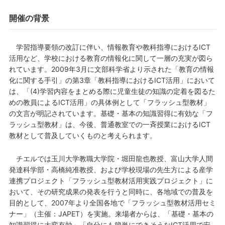
開催の背景
学習指導要領の改訂に伴い、情報教育や教科指導におけるICT
活用など、学校における教育の情報化に関して一層の充実が図ら
れています。2009年3月に文部科学省より示された「教育の情報
化に関する手引」の第3章「教科指導におけるICT活用」において
は、「(4)学習内容をまとめる際に児童生徒の知識の定着を図るた
めの教員によるICT活用」の具体例として「フラッシュ型教材」
の文言が明記されています。基礎・基本の知識習得に有効な「フ
ラッシュ型教材」は、今後、普通教室での一斉授業におけるICT
教材として普及していくものと考えられます。
チエルでは玉川大学教職大学院・堀田龍也教授、富山大学人間
発達科学部・高橋純准教授、および学校現場の先生方による産学
連携プロジェクト「フラッシュ型教材活用実践プロジェクト」に
おいて、その研究成果の発表を行うと同時に、各地域での普及を
目的として、2007年より全国各地で「フラッシュ型教材活用セミ
ナー」（主催：JAPET）を実施。来場者からは、「基礎・基本の
知識習得に大変有効」「自分にも簡単にできそうなICT活用で安