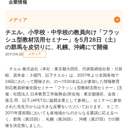
企業情報
メディア
チエル、小学校・中学校の教員向け「フラッ
シュ型教材活用セミナー」を5月28日（土）
の群馬を皮切りに、札幌、沖縄にて開催
2011.04.20
メディア
チエル 株式会社（本社：東京都大田区、代表取締役社長：川居
睦、資本金：３億円、以下チエル）は、2007年より全国各地で
24回にわたって開催され、のべ1500名以上が参加した情報教育
対応教員研修全国セミナー「フラッシュ型教材活用セミナー」[主
催：社団法人 日本教育工学振興会(所在地：東京都港区、会長：
坂元 昂、以下JAPET)]に協賛企業として参画し、セミナーに参加
された先生方からは大きな反響をいただいております。 そこで、
2011年度前期においても各地域からのさらなる要請に応えるべ
く、群馬（第25回）、札幌（第26回）、沖縄（第27回）での開
催を決定致しました。