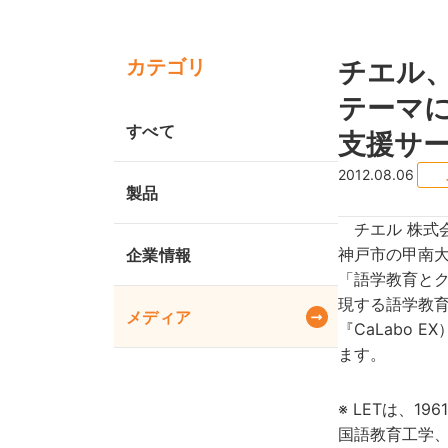
カテゴリ
チエル、
テーマに
すべて
支援サー
2012.08.06
製品
チエル 株式会
神戸市の甲南大
企業情報
「語学教育とクラウ
現する語学教育IC
メディア
『CaLabo
ます。
※ LETは、19
国語教育工学