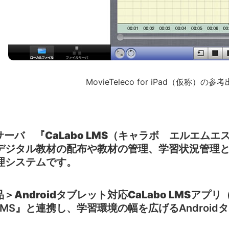
MovieTeleco for iPad（仮称）の
ーバ 『CaLabo LMS（キャラボ エルエムエ
デジタル教材の配布や教材の管理、学習状況管理
理システムです。
＞Androidタブレット対応CaLabo LMSアプリ
o LMS』と連携し、学習環境の幅を広げるAndro