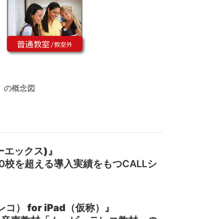
」の概念図
イーエックス)』
0校を超える導入実績をもつCALLシ
） for iPad（仮称）』