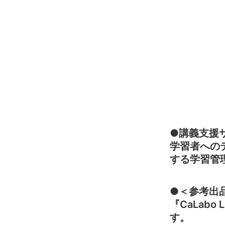
●講義支援サ
学習者への
する学習管
●＜参考出品
『CaLab
す。