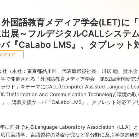
外国語教育メディア学会(LET)に
出展～フルデジタルCALLシステム『
バ『CaLabo LMS』、タブレッ
メディア
社（本社：東京都品川区、代表取締役社長：川居 睦、資本金
学で開催される「外国語教育メディア学会 第52回全国研究大
ド」をテーマにCALL(Computer Assisted Language
T(Information and Communication Technolog
 EX）』、講義支援サーバ『CaLabo LMS』、タブレット対
61年に前身であるLanguage Laboratory Associati
、応用言語学、言語習得の基礎研究など多分野に及ぶ学際的研