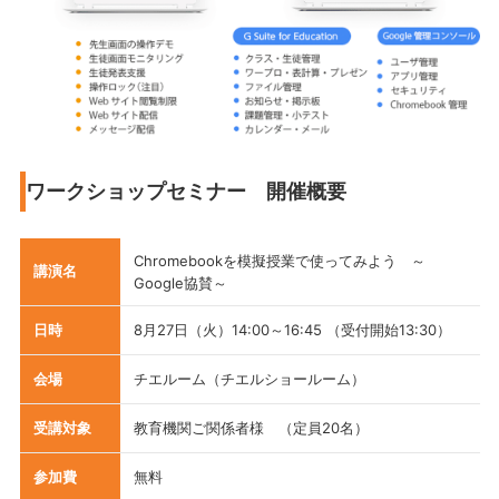
ワークショップセミナー 開催概要
Chromebookを模擬授業で使ってみよう ～
講演名
Google協賛～
日時
8月27日（火）14:00～16:45 （受付開始13:30）
会場
チエルーム（チエルショールーム）
受講対象
教育機関ご関係者様 （定員20名）
参加費
無料