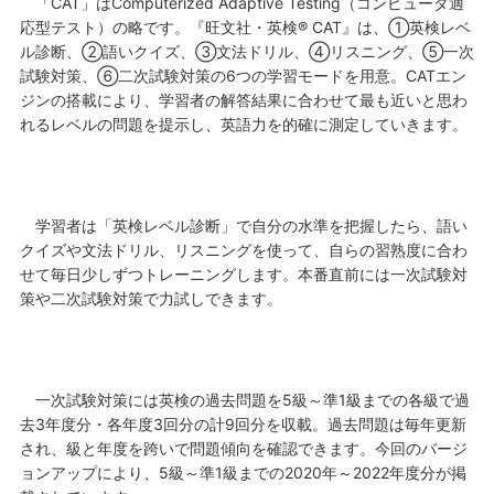
「CAT」はComputerized Adaptive Testing（コンピュータ適
応型テスト）の略です。『旺文社・英検® CAT』は、①英検レベ
ル診断、②語いクイズ、③文法ドリル、④リスニング、⑤一次
試験対策、⑥二次試験対策の6つの学習モードを用意。CATエン
ジンの搭載により、学習者の解答結果に合わせて最も近いと思わ
れるレベルの問題を提示し、英語力を的確に測定していきます。
学習者は「英検レベル診断」で自分の水準を把握したら、語い
クイズや文法ドリル、リスニングを使って、自らの習熟度に合わ
せて毎日少しずつトレーニングします。本番直前には一次試験対
策や二次試験対策で力試しできます。
一次試験対策には英検の過去問題を5級～準1級までの各級で過
去3年度分・各年度3回分の計9回分を収載。過去問題は毎年更新
され、級と年度を跨いで問題傾向を確認できます。今回のバージ
ョンアップにより、5級～準1級までの2020年～2022年度分が掲